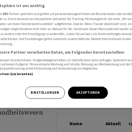
räge im Gesundheitswesen
atsphäre ist uns wichtig
DORMAKABA
re
293
-Partner speichern und greifen auf personenbezogene Daten wie Browserdaten oder einde
ät zu. Durch Auswahl von Akzeptieren aktivieren Sie Tracking-Technologien für die unter „Wir un
aten, um Ihnen Dienste bereitzustellen“ aufgeführten Zwecke. Wenn Tracker deaktiviert sind, s
 mehrere
nzeigen möglicherweise nicht mehr so relevant für Sie. Sie können dieses Menü jederzeit wieder a
 zu ändern oder Ihre Einwilligung zu widerrufen, indem Sie auf den Link Voreinstellungen verwal
eite klicken. Ihre Einstellungen gelten innerhalb unseres Website. Weitere Informationen finden 
rklärung.
nsere Partner verarbeiten Daten, um Folgendes bereitzustellen:
nauer Standortdaten. Endgeräteeigenschaften zur Identifikation aktiv abfragen. Speichern von 
 auf einem Endgerät. Personalisierte Werbung und Inhalte, Messung von Werbeleistung und der
elgruppenforschung sowie Entwicklung und Verbesserung von Angeboten.
artner (Lieferanten)
EINSTELLUNGEN
AKZEPTIEREN
 Deutschland und
undheitswesen
Name
Aktuell
+