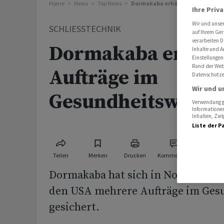
Home
News
Top News
Dormakaba erhält mehrere Auft
Ihre Priv
Wir und unse
SCHLIESSTECHNIK
auf Ihrem Ger
verarbeiten D
Dormakaba erhält
Inhalte und A
Einstellungen
Rand der Webs
Aufträge im
Datenschutze
Wir und u
Gesundheitswesen
Verwendung ge
Informationen
Inhalten, Zi
Liste der P
Teilen
Merken
Drucken
Kommentare
Dormakaba hat sich in Norwegen,
den USA mehrere Aufträge im Ges
gesichert.