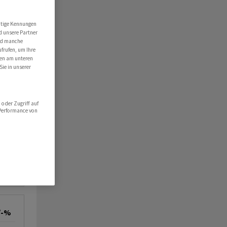
utige Kennungen
d unsere Partner
ind manche
ufrufen, um Ihre
ten am unteren
Sie in unserer
oder Zugriff auf
 Performance von
/-%