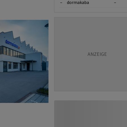
–
dormakaba
–