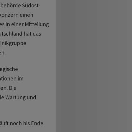
sbehörde Südost-
konzern einen
es in einer Mitteilung
utschland hat das
linikgruppe
en.
tegische
ationen im
en. Die
ie Wartung und
äuft noch bis Ende