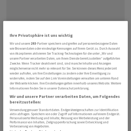
Ihre Privatsphäre ist uns wichtig
Das Modell des Mutterkonzerns
Meta
erlaube nicht,
Wir und unsere
293
-Partner speichern und greifen auf personenbezogene Daten
sich für einen Dienst zu entscheiden, der weniger
wie Browserdaten oder eindeutige Kennungen auf Ihrem Gerät zu. Durch Auswahl
persönliche Daten verwende, ansonsten aber
von Akzeptieren aktivieren Sie Tracking-Technologien für die unter „Wir und
unsere Partner verarbeiten Daten, um Ihnen Dienste bereitzustellen“ aufgeführten
gleichwertig sei, teilte die Brüsseler Behörde nach einer
Zwecke. Wenn Tracker deaktiviert sind, sind manche Inhalte und Anzeigen
ersten Untersuchung mit. Nach Ansicht der Brüsseler
möglicherweise nicht mehr so relevant für Sie. Sie können dieses Menü jederzeit
wieder aufrufen, um Ihre Einstellungen zu ändern oder Ihre Einwilligung zu
Behörde ist es nicht mit EU-Recht vereinbar, dass sich
widerrufen, indem Sie auf den Link Voreinstellungen verwalten am unteren Rand
Nutzer von
Facebook
und Instagram zwischen einer
der Webseite klicken. Ihre Einstellungen gelten innerhalb unseres Website. Weitere
Informationen finden Sie in unserer Datenschutzerklärung.
monatlichen Gebühr für eine werbefreie Version und
Wir und unsere Partner verarbeiten Daten, um Folgendes
einer kostenfreien Version mit personalisierter Werbung
bereitzustellen:
entscheiden müssen. Ausserdem erlaube das Modell
Verwendung genauer Standortdaten. Endgeräteeigenschaften zur Identifikation
den Nutzern nicht, ihr Recht auf freie Zustimmung ihrer
aktiv abfragen. Speichern von oder Zugriff auf Informationen auf einem Endgerät.
Personalisierte Werbung und Inhalte, Messung von Werbeleistung und der
personenbezogenen Daten auszuüben.
Performance von Inhalten, Zielgruppenforschung sowie Entwicklung und
Verbesserung von Angeboten.