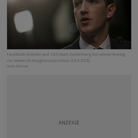
Facebook-Gründer und -CEO Mark Zuckerberg bei einem Hearing
vor einem US-Kongressausschuss (10.4.2018).
Quelle:
Bloomber