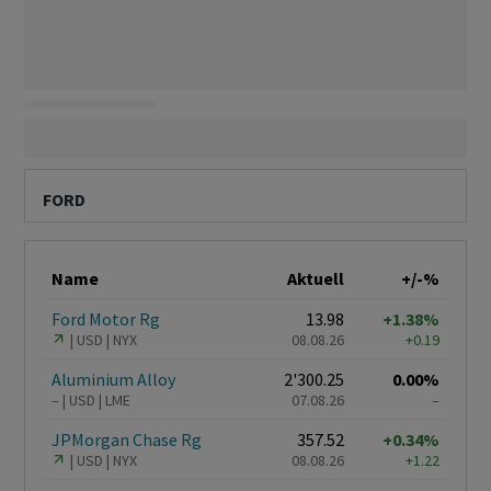
FORD
Name
Aktuell
+/-%
Ford Motor Rg
13.98
+1.38%
USD
NYX
08.08.26
+0.19
Aluminium Alloy
2'300.25
0.00%
–
USD
LME
07.08.26
–
JPMorgan Chase Rg
357.52
+0.34%
USD
NYX
08.08.26
+1.22