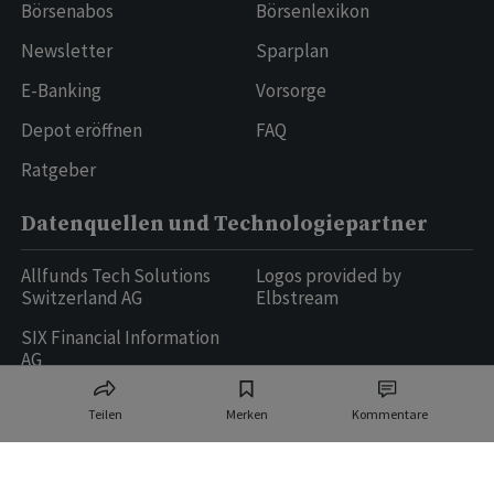
Börsenabos
Börsenlexikon
Newsletter
Sparplan
E-Banking
Vorsorge
Depot eröffnen
FAQ
Ratgeber
Datenquellen und Technologiepartner
Allfunds Tech Solutions
Logos provided by
Switzerland AG
Elbstream
SIX Financial Information
AG
Teilen
Merken
Kommentare
Ringier AG | Ringier Medien Schweiz
16
weitere Publikationen