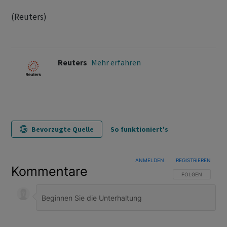
(Reuters)
Reuters
Mehr erfahren
Bevorzugte Quelle
So funktioniert's
ANMELDEN
|
REGISTRIEREN
Kommentare
FOLGE DIESER U
FOLGEN