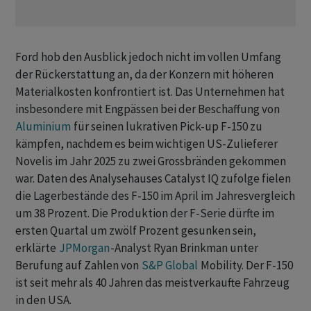
Ford hob den Ausblick jedoch nicht im ‌vollen Umfang
der Rückerstattung an, da der Konzern mit höheren
Materialkosten konfrontiert ist. Das Unternehmen hat
insbesondere mit Engpässen bei der Beschaffung von
Aluminium
für seinen ​lukrativen ​Pick-up F-150 zu
kämpfen, nachdem es ⁠beim wichtigen US-Zulieferer
Novelis im Jahr 2025 zu ​zwei Grossbränden gekommen
war. ⁠Daten des Analysehauses Catalyst IQ zufolge fielen
die Lagerbestände des F-150 im ‌April im Jahresvergleich
um 38 Prozent. Die Produktion der F-Serie dürfte im
ersten Quartal um zwölf Prozent gesunken sein,
erklärte
JPMorgan
-Analyst ‌Ryan Brinkman unter
Berufung auf Zahlen von
S&P Global
​Mobility. Der F-150
ist seit mehr als 40 Jahren das meistverkaufte Fahrzeug
in den USA.