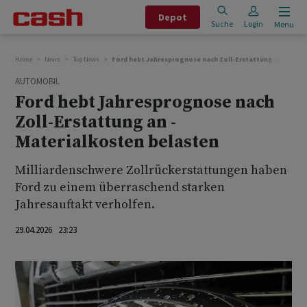
Depot
Suche
Login
Menu
Home
News
Top News
Ford hebt Jahresprognose nach Zoll-Erstattung an - Mate
AUTOMOBIL
Ford hebt Jahresprognose nach
Zoll-Erstattung an -
Materialkosten belasten
Milliardenschwere Zollrückerstattungen haben
Ford zu einem überraschend starken
Jahresauftakt verholfen.
29.04.2026 23:23