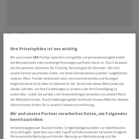
Ein milliardenschwerer Anspruch auf Zoll-
Rückerstattungen hat dem US-Autobauer
Ford
zu
Ihre Privatsphäre ist uns wichtig
einem überraschend starken Jahresauftakt verholfen
und ihn zu einer Anhebung seiner ‌Prognose ⁠bewogen.
Wir und unsere
293
-Partner speichern und greifen auf personenbezogene Daten
wie Browserdaten oder eindeutige Kennungen auf Ihrem Gerät zu. Durch Auswahl
Der Konzern aus Michigan rechnet im laufenden Jahr
von Akzeptieren aktivieren Sie Tracking-Technologien für die unter „Wir und
nun mit ⁠einem bereinigten Betriebsgewinn (Ebit)
unsere Partner verarbeiten Daten, um Ihnen Dienste bereitzustellen“ aufgeführten
Zwecke. Wenn Tracker deaktiviert sind, sind manche Inhalte und Anzeigen
zwischen 8,5 und 10,5 Milliarden Dollar, wie er am
möglicherweise nicht mehr so relevant für Sie. Sie können dieses Menü jederzeit
Mittwoch mitteilte.
Ford
hatte ‌8,0 bis 10,0 Milliarden
wieder aufrufen, um Ihre Einstellungen zu ändern oder Ihre Einwilligung zu
widerrufen, indem Sie auf den Link Voreinstellungen verwalten am unteren Rand
Dollar in Aussicht gestellt. ‌Im ersten Quartal verbuchte
der Webseite klicken. Ihre Einstellungen gelten innerhalb unseres Website. Weitere
das Unternehmen einen ​Nettogewinn von 2,5 Milliarden
Informationen finden Sie in unserer Datenschutzerklärung.
Dollar bei einem Umsatz von 43,3 Milliarden Dollar. Der
Wir und unsere Partner verarbeiten Daten, um Folgendes
bereitzustellen:
bereinigte Gewinn je Aktie lag mit 66 Cent weit über den
Erwartungen von Analysten, die im Schnitt mit 19 Cent
Verwendung genauer Standortdaten. Endgeräteeigenschaften zur Identifikation
aktiv abfragen. Speichern von oder Zugriff auf Informationen auf einem Endgerät.
gerechnet hatten.
Personalisierte Werbung und Inhalte, Messung von Werbeleistung und der