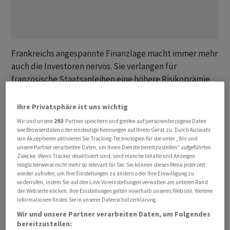
Frankreichs angespannte Finanzlage macht immer mehr
auch die Investoren nervös. Sie verlangen für
französische Staatsanleihen eine höhere Risikoprämie
als für vergleichbare Papiere von Spanien, das in der
Euro-Schuldenkrise wegen der Banken unter den Euro-
Ihre Privatsphäre ist uns wichtig
Rettungsschirm musste.
Wir und unsere
293
-Partner speichern und greifen auf personenbezogene Daten
wie Browserdaten oder eindeutige Kennungen auf Ihrem Gerät zu. Durch Auswahl
von Akzeptieren aktivieren Sie Tracking-Technologien für die unter „Wir und
unsere Partner verarbeiten Daten, um Ihnen Dienste bereitzustellen“ aufgeführten
Zwecke. Wenn Tracker deaktiviert sind, sind manche Inhalte und Anzeigen
Der Zustand von Frankreichs öffentlichen Finanzen sei
möglicherweise nicht mehr so relevant für Sie. Sie können dieses Menü jederzeit
besorgniserregend, musste vor kurzem auch der neue
wieder aufrufen, um Ihre Einstellungen zu ändern oder Ihre Einwilligung zu
widerrufen, indem Sie auf den Link Voreinstellungen verwalten am unteren Rand
Budgetminister Laurent Saint-Martin zugegeben. Nach
der Webseite klicken. Ihre Einstellungen gelten innerhalb unseres Website. Weitere
neuesten Schätzungen könnte das Haushaltsdefizit
Informationen finden Sie in unserer Datenschutzerklärung.
dieses Jahr mehr als 6 Prozent betragen.
Wir und unsere Partner verarbeiten Daten, um Folgendes
bereitzustellen: