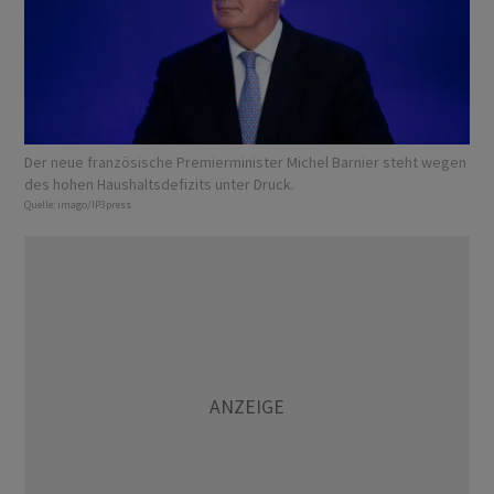
Der neue französische Premierminister Michel Barnier steht wegen
des hohen Haushaltsdefizits unter Druck.
Quelle:
imago/IP3press