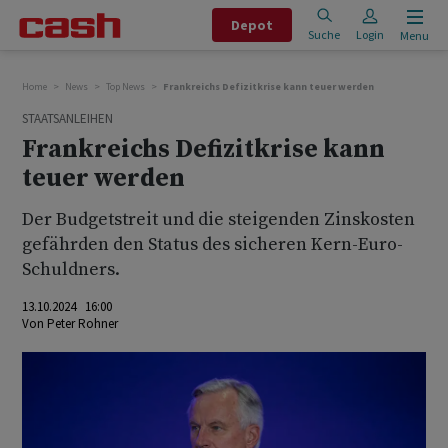
Depot
Suche
Login
Menu
Home
News
Top News
Frankreichs Defizitkrise kann teuer werden
STAATSANLEIHEN
Frankreichs Defizitkrise kann
teuer werden
Der Budgetstreit und die steigenden Zinskosten
gefährden den Status des sicheren Kern-Euro-
Schuldners.
13.10.2024 16:00
Von
Peter Rohner