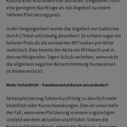
Kursrückfall in so einem Fall ausfallen. Umgekehrt führt
eine geringere Nachfrage als das Angebot zu einem
tieferen Platzierungspreis.
In der Vergangenheit wurde das Angebot von Galderma
durch L'Oréal vollständig absorbiert. Es scheint sogar ein
höherer Preis als die anvisierten 89 Franken pro Aktie
realistisch. Dies könnte der Aktie am Mittwoch und in
den nachfolgenden Tagen Schub verleihen, wenn nicht
die allgemein negative Börsenstimmung Kursavancen
im Keime erstickt.
Mehr Volatilität - Fundamentaldaten unverändert
Aktienplatzierung führen kurzfristig zu deutlich mehr
Volatilität oder Kursschwankungen. Dies ist umso mehr
der Fall, wenn eine Platzierung in einem ungünstigen
Umfeld wie dem aktuellen stattfindet. Sinken die
Kurse auf breiter Front, nimmt das Risiko zu, dass eine