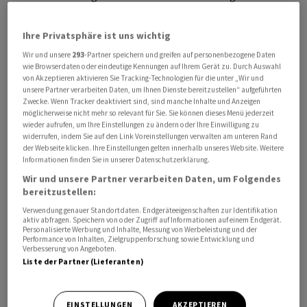
Aktienblöcken durch namhafte Investoren in einer
ersten Börsenreaktion mit dem Kurs der betroffenen
Ihre Privatsphäre ist uns wichtig
Firma in den Keller. Das war auch vor zwei Wochen so, als
Wir und unsere
293
-Partner speichern und greifen auf personenbezogene Daten
sich die Sandoz-Stiftung von einem
Novartis
-
wie Browserdaten oder eindeutige Kennungen auf Ihrem Gerät zu. Durch Auswahl
von Akzeptieren aktivieren Sie Tracking-Technologien für die unter „Wir und
Aktienpaket im Wert von 2,3 Milliarden Franken
unsere Partner verarbeiten Daten, um Ihnen Dienste bereitzustellen“ aufgeführten
verabschiedete und die Aktie rund 3,5 Prozent an Wert
Zwecke. Wenn Tracker deaktiviert sind, sind manche Inhalte und Anzeigen
möglicherweise nicht mehr so relevant für Sie. Sie können dieses Menü jederzeit
verlor.
wieder aufrufen, um Ihre Einstellungen zu ändern oder Ihre Einwilligung zu
widerrufen, indem Sie auf den Link Voreinstellungen verwalten am unteren Rand
der Webseite klicken. Ihre Einstellungen gelten innerhalb unseres Website. Weitere
Informationen finden Sie in unserer Datenschutzerklärung.
Wir und unsere Partner verarbeiten Daten, um Folgendes
bereitzustellen:
Verwendung genauer Standortdaten. Endgeräteeigenschaften zur Identifikation
aktiv abfragen. Speichern von oder Zugriff auf Informationen auf einem Endgerät.
Personalisierte Werbung und Inhalte, Messung von Werbeleistung und der
Performance von Inhalten, Zielgruppenforschung sowie Entwicklung und
Verbesserung von Angeboten.
Liste der Partner (Lieferanten)
EINSTELLUNGEN
AKZEPTIEREN