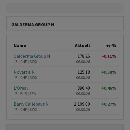
GALDERMA GROUP N
Name
Aktuell
+/-%
Galderma Group N
178.25
-0.11%
CHF
SWX
06.08.26
–
Novartis N
125.18
+0.58%
CHF
SWX
06.08.26
–
L'Oreal
390.40
+0.46%
EUR
EPA
06.08.26
–
Barry Callebaut N
1'109.00
+0.27%
CHF
SWX
06.08.26
–