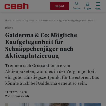
Depot
Suche
Login
Menu
Home
News
Top News
Galderma & Co: Mögliche Kaufgelegenheit für Schnäppche
BÖRSE
Galderma & Co: Mögliche
Kaufgelegenheit für
Schnäppchenjäger nach
Aktienplatzierung
Trennen sich Grossaktionäre von
Aktienpaketen, war dies in der Vergangenheit
ein guter Einstiegszeitpunkt für Investoren. Das
könnte auch bei Galderma erneut so sein.
11.03.2025 12:00
Von
Thomas Marti