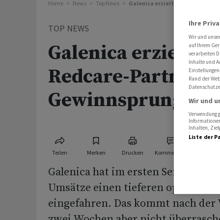
Home
News
Top News
Galenica erzielt dank Redcare-
Ihre Priv
TOP NEWS
Wir und unse
Galenica erzielt d
auf Ihrem Ger
verarbeiten D
Inhalte und A
Redcare-Partnersc
Einstellungen
Rand der Webs
Datenschutze
Gewinnsprung
Wir und u
Verwendung ge
Informationen
Inhalten, Zi
Liste der P
Teilen
Merken
Drucken
Kommentare
Galenica hat im ersten Semester t
Umsätze einen tieferen operative
eingefahren. Das kommt nach der
zwei Wochen aber nicht überrasch