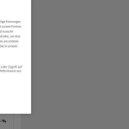
utige Kennungen
d unsere Partner
ind manche
ufrufen, um Ihre
ten am unteren
Sie in unserer
oder Zugriff auf
 Performance von
/-%