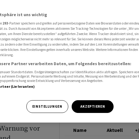
Partnerschaft Gewinnsprung
GALENICA
atsphäre ist uns wichtig
re
293
-Partner speichern und greifen auf personenbezogene Daten wie Browserdaten oder einde
ank
ät zu. Durch Auswahl von Akzeptieren aktivieren Sie Tracking-Technologien für die unter „Wir un
aten, um Ihnen Dienste bereitzustellen“ aufgeführten Zwecke. Wenn Tracker deaktiviert sind, s
nzeigen möglicherweise nicht mehr so relevant für Sie. Sie können dieses Menü jederzeit wieder a
haft
 zu ändern oder Ihre Einwilligung zu widerrufen, indem Sie auf den Link Voreinstellungen verwal
eite klicken. Ihre Einstellungen gelten innerhalb unseres Website. Weitere Informationen finden 
rklärung.
nsere Partner verarbeiten Daten, um Folgendes bereitzustellen:
nauer Standortdaten. Endgeräteeigenschaften zur Identifikation aktiv abfragen. Speichern von 
 auf einem Endgerät. Personalisierte Werbung und Inhalte, Messung von Werbeleistung und der
elgruppenforschung sowie Entwicklung und Verbesserung von Angeboten.
artner (Lieferanten)
EINSTELLUNGEN
AKZEPTIEREN
rotz höherer
n Gewinn (EBIT)
 Warnung vor
Name
Aktuell
+
end.