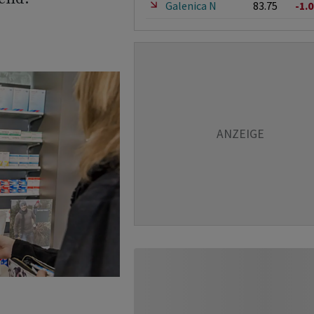
Galenica N
83.75
-1.