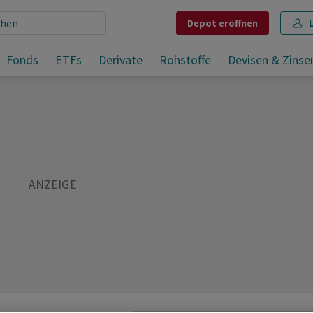
Depot
eröffnen
Galenica erzielt dank Redcare-Partnerschaft Gewinnsprung
Fonds
ETFs
Derivate
Rohstoffe
Devisen & Zinse
Teilen
Merken
Drucken
Kommentare