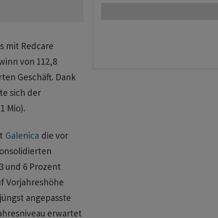
es mit Redcare
winn von 112,8
rten Geschäft. Dank
e sich der
1 Mio).
gt
Galenica
die vor
onsolidierten
3 und 6 Prozent
uf Vorjahreshöhe
jüngst angepasste
jahresniveau erwartet