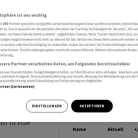
dern Verschiebung der Generalversammlung
GAM
atsphäre ist uns wichtig
re
293
-Partner speichern und greifen auf personenbezogene Daten wie Browserdaten oder einde
d
ät zu. Durch Auswahl von Akzeptieren aktivieren Sie Tracking-Technologien für die unter „Wir un
aten, um Ihnen Dienste bereitzustellen“ aufgeführten Zwecke. Wenn Tracker deaktiviert sind, s
nzeigen möglicherweise nicht mehr so relevant für Sie. Sie können dieses Menü jederzeit wieder a
 zu ändern oder Ihre Einwilligung zu widerrufen, indem Sie auf den Link Voreinstellungen verwal
eite klicken. Ihre Einstellungen gelten innerhalb unseres Website. Weitere Informationen finden 
rklärung.
nsere Partner verarbeiten Daten, um Folgendes bereitzustellen:
nauer Standortdaten. Endgeräteeigenschaften zur Identifikation aktiv abfragen. Speichern von 
ung
 auf einem Endgerät. Personalisierte Werbung und Inhalte, Messung von Werbeleistung und der
elgruppenforschung sowie Entwicklung und Verbesserung von Angeboten.
artner (Lieferanten)
EINSTELLUNGEN
AKZEPTIEREN
ht in eine
Name
Aktuell
+