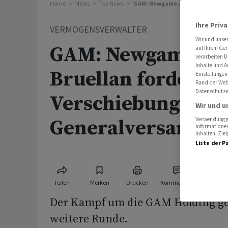
Home
News
Top News
GAM: Newgame und Bruellan for
Ihre Priv
VERMÖGENSVERWALTER
Wir und unse
GAM: Newgame un
auf Ihrem Ger
verarbeiten D
Inhalte und A
Bruellan fordern
Einstellungen
Rand der Webs
Datenschutze
Verschiebung der
Wir und u
Verwendung ge
Generalversamml
Informationen
Inhalten, Zi
Liste der P
Teilen
Merken
Drucken
Kommentare
Der Kampf um die GAM Holding ge
weitere Runde.