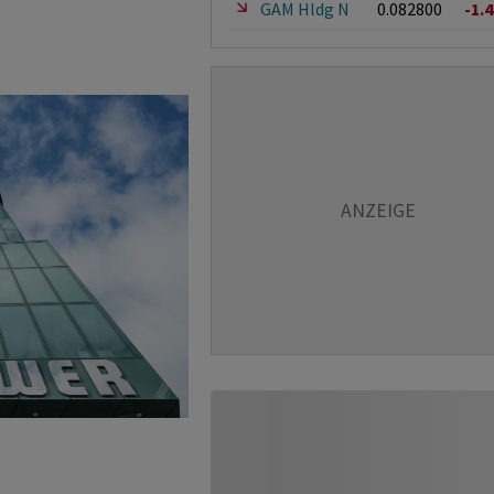
GAM Hldg N
0.082800
-1.