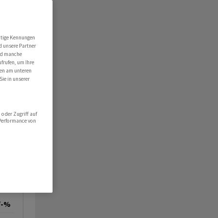
utige Kennungen
d unsere Partner
ind manche
ufrufen, um Ihre
ten am unteren
Sie in unserer
oder Zugriff auf
 Performance von
/-%