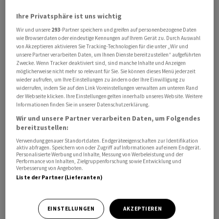
Ihre Privatsphäre ist uns wichtig
Wir und unsere
293
-Partner speichern und greifen auf personenbezogene Daten
wie Browserdaten oder eindeutige Kennungen auf Ihrem Gerät zu. Durch Auswahl
von Akzeptieren aktivieren Sie Tracking-Technologien für die unter „Wir und
Swiss Re
werde damit für Anlage- und
unsere Partner verarbeiten Daten, um Ihnen Dienste bereitzustellen“ aufgeführten
Zwecke. Wenn Tracker deaktiviert sind, sind manche Inhalte und Anzeigen
Portfoliomanagemententscheidungen zuständig sein,
möglicherweise nicht mehr so relevant für Sie. Sie können dieses Menü jederzeit
während
GAM
die Verantwortung für die Aufsicht über
wieder aufrufen, um Ihre Einstellungen zu ändern oder Ihre Einwilligung zu
das Risikomanagement beibehalten und den globalen
widerrufen, indem Sie auf den Link Voreinstellungen verwalten am unteren Rand
der Webseite klicken. Ihre Einstellungen gelten innerhalb unseres Website. Weitere
Vertrieb sowie die Produktstrukturierung leiten werde,
Informationen finden Sie in unserer Datenschutzerklärung.
heisst es in einer Mitteilung des Rückversicherers vom
Wir und unsere Partner verarbeiten Daten, um Folgendes
Montag. Die beiden Unternehmen würden zudem auch
bereitzustellen:
bei ILS-Innovationen zusammenarbeiten.
Verwendung genauer Standortdaten. Endgeräteeigenschaften zur Identifikation
aktiv abfragen. Speichern von oder Zugriff auf Informationen auf einem Endgerät.
Personalisierte Werbung und Inhalte, Messung von Werbeleistung und der
GAM
hat Rom Aviv zum Head of ILS ernannt, um den
Performance von Inhalten, Zielgruppenforschung sowie Entwicklung und
Verbesserung von Angeboten.
Ausbau des ILS-Geschäfts voranzutreiben, die
Liste der Partner (Lieferanten)
strategische Zusammenarbeit mit
Swiss Re
zu leiten
und innovative Anlagelösungen für seine Kundinnen
EINSTELLUNGEN
AKZEPTIEREN
und Kunden zu entwickeln, heisst es in einer separaten