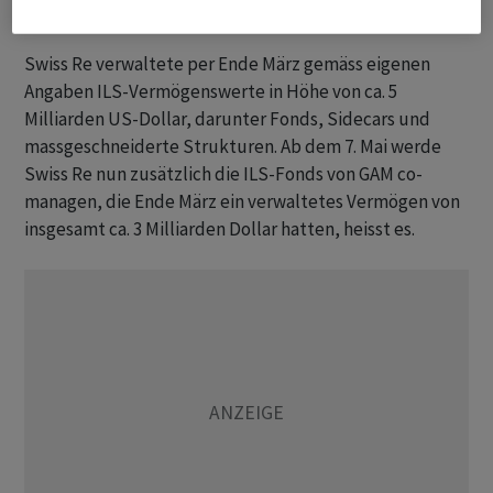
Mitteilung von GAM.
Swiss Re verwaltete per Ende März gemäss eigenen
Angaben ILS-Vermögenswerte in Höhe von ca. 5
Milliarden US-Dollar, darunter Fonds, Sidecars und
massgeschneiderte Strukturen. Ab dem 7. Mai werde
Swiss Re nun zusätzlich die ILS-Fonds von GAM co-
managen, die Ende März ein verwaltetes Vermögen von
insgesamt ca. 3 Milliarden Dollar hatten, heisst es.