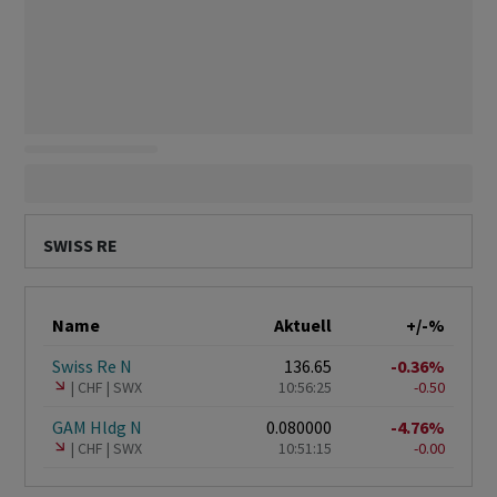
SWISS RE
Name
Aktuell
+/-%
Swiss Re N
136.65
-0.36%
CHF
SWX
10:56:25
-0.50
GAM Hldg N
0.080000
-4.76%
CHF
SWX
10:51:15
-0.00