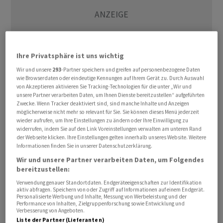
Ihre Privatsphäre ist uns wichtig
Wir und unsere
293
-Partner speichern und greifen auf personenbezogene Daten
wie Browserdaten oder eindeutige Kennungen auf Ihrem Gerät zu. Durch Auswahl
von Akzeptieren aktivieren Sie Tracking-Technologien für die unter „Wir und
unsere Partner verarbeiten Daten, um Ihnen Dienste bereitzustellen“ aufgeführten
Zwecke. Wenn Tracker deaktiviert sind, sind manche Inhalte und Anzeigen
"Unserer Einschätzung nach reicht die vorgeschlagene
möglicherweise nicht mehr so relevant für Sie. Sie können dieses Menü jederzeit
Wandelanleihe nicht aus, um den Fortbestand von
GAM
wieder aufrufen, um Ihre Einstellungen zu ändern oder Ihre Einwilligung zu
zu sichern", schreibt
GAM
in einer Mitteilung vom
widerrufen, indem Sie auf den Link Voreinstellungen verwalten am unteren Rand
der Webseite klicken. Ihre Einstellungen gelten innerhalb unseres Website. Weitere
Montag. Die Höhe der Kapitalzufuhr, die in der
Informationen finden Sie in unserer Datenschutzerklärung.
unmittelbaren Zukunft erforderlich sei, übersteige 100
Wir und unsere Partner verarbeiten Daten, um Folgendes
Millionen Franken. Dabei verweist der Asset Manager auf
bereitzustellen:
Angaben aus dem Geschäftsbericht 2022 (unter anderem
Verwendung genauer Standortdaten. Endgeräteeigenschaften zur Identifikation
aktiv abfragen. Speichern von oder Zugriff auf Informationen auf einem Endgerät.
zu Verpflichtungen und zu geschätzten Kosten für die
Personalisierte Werbung und Inhalte, Messung von Werbeleistung und der
Restrukturierung) sowie auf den Halbjahresverlust
Performance von Inhalten, Zielgruppenforschung sowie Entwicklung und
Verbesserung von Angeboten.
2023.
Liste der Partner (Lieferanten)