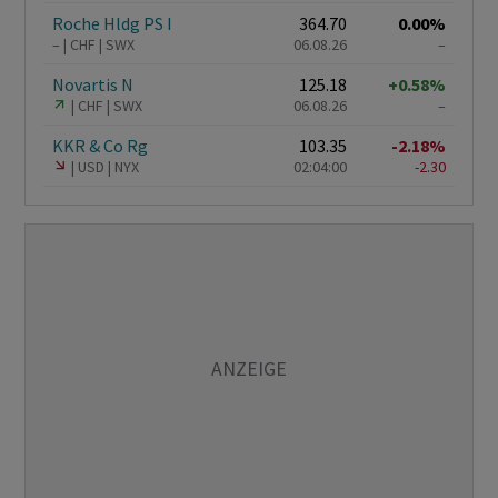
Roche Hldg PS I
364.70
0.00%
–
CHF
SWX
06.08.26
–
Novartis N
125.18
+0.58%
CHF
SWX
06.08.26
–
KKR & Co Rg
103.35
-2.18%
USD
NYX
02:04:00
-2.30