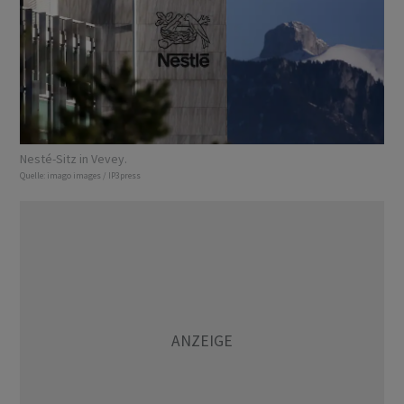
Nesté-Sitz in Vevey.
Quelle:
imago images / IP3press