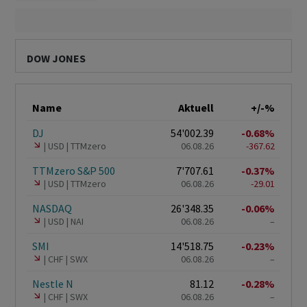
DOW JONES
Name
Aktuell
+/-%
DJ
54'002.39
-0.68%
USD
TTMzero
06.08.26
-367.62
TTMzero S&P 500
7'707.61
-0.37%
USD
TTMzero
06.08.26
-29.01
NASDAQ
26'348.35
-0.06%
USD
NAI
06.08.26
–
SMI
14'518.75
-0.23%
CHF
SWX
06.08.26
–
Nestle N
81.12
-0.28%
CHF
SWX
06.08.26
–