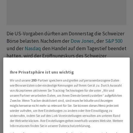
Die US-Vorgaben dürften am Donnerstag die Schweizer
Börse belasten. Nachdem der
Dow Jones
, der
S&P 500
und der
Nasdaq
den Handel auf dem Tagestief beendet
hatten, wird der Eröffnungskurs des Schweizer
Leitindex
SMI
mit einem Minus von 0,4 Prozent
erwartet.
Ihre Privatsphäre ist uns wichtig
Wir und unsere
293
-Partner speichern und greifen auf personenbezogene Daten
Anlegerinnen und Anleger sind nun gespannt, wie die
wie Browserdaten oder eindeutige Kennungen auf Ihrem Gerät zu. Durch Auswahl
von Akzeptieren aktivieren Sie Tracking-Technologien für die unter „Wir und
defensiven Werte auf die Kursrückgänge der US-
unsere Partner verarbeiten Daten, um Ihnen Dienste bereitzustellen“ aufgeführten
Technologieaktien reagieren werden. Denn am Vortag
Zwecke. Wenn Tracker deaktiviert sind, sind manche Inhalte und Anzeigen
möglicherweise nicht mehr so relevant für Sie. Sie können dieses Menü jederzeit
glänzten die
SMI
-Schwergewichte
Nestlé
(+2,6
wieder aufrufen, um Ihre Einstellungen zu ändern oder Ihre Einwilligung zu
Prozent),
Roche
(+1,6 Prozent) und
Novartis
(+0,6
widerrufen, indem Sie auf den Link Voreinstellungen verwalten am unteren Rand
der Webseite klicken. Ihre Einstellungen gelten innerhalb unseres Website. Weitere
Prozent) mit teilweise hohen Kursgewinnen.
Informationen finden Sie in unserer Datenschutzerklärung.