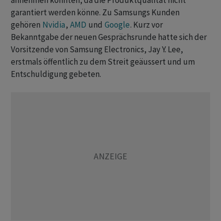
annehmen ​könnten, ​da die Produktqualität nicht
garantiert werden könne. Zu Samsungs Kunden
⁠gehören
Nvidia
,
AMD
und
Google
. Kurz vor
Bekanntgabe der neuen Gesprächsrunde hatte sich ​der
Vorsitzende von Samsung Electronics, Jay ⁠Y. Lee,
erstmals öffentlich zu dem Streit geäussert und um
Entschuldigung gebeten.