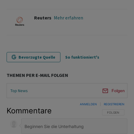
Reuters
Mehr erfahren
Bevorzugte Quelle
So funktioniert's
THEMEN PER E-MAIL FOLGEN
Top News
Folgen
ANMELDEN
|
REGISTRIEREN
Kommentare
FOLGE DIESER U
FOLGEN