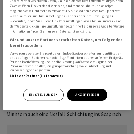
unsere Partner verarbeiten Daten, um Ihnen Dienste bereitzustellen“ aufgeführten
beteiligen wollten.
Zwecke. Wenn Tracker deaktiviert sind, sind manche Inhalte und Anzeigen
möglicherweise nicht mehr so relevant für Sie. Sie können dieses Menü jederzeit
wieder aufrufen, um Ihre Einstellungen zu ändern oder Ihre Einwilligung zu
Regierung schaltet sich ein
widerrufen, indem Sie auf den Link Voreinstellungen verwalten am unteren Rand
der Webseite klicken. Ihre Einstellungen gelten innerhalb unseres Website. Weitere
Südkoreas Präsident Lee Jae Myung schaltete sich ​in
Informationen finden Sie in unserer Datenschutzerklärung.
die Debatte ein und erklärte auf der
Wir und unsere Partner verarbeiten Daten, um Folgendes
bereitzustellen:
Kurznachrichtenplattform X, Arbeitnehmer- und
Managementrechte müssten gleichermassen
Verwendung genauer Standortdaten. Endgeräteeigenschaften zur Identifikation
aktiv abfragen. Speichern von oder Zugriff auf Informationen auf einem Endgerät.
respektiert werden. Daraufhin drehten die
Samsung
-
Personalisierte Werbung und Inhalte, Messung von Werbeleistung und der
Performance von Inhalten, Zielgruppenforschung sowie Entwicklung und
Aktien ins Plus und stiegen im Vormittagshandel um bis
Verbesserung von Angeboten.
zu 3,5 Prozent. Südkoreas Regierung will alle Hebel in
Liste der Partner (Lieferanten)
Bewegung setzen, um im Tarifkonflikt beim
Technologiekonzern Samsung Electronics drohende
EINSTELLUNGEN
AKZEPTIEREN
Streiks abzuwenden. Ministerpräsident Kim Min Seok
brachte dafür am Sonntag nach einem Krisentreffen mit
Ministern auch ‌eine Notfall-Schlichtung ins Gespräch.