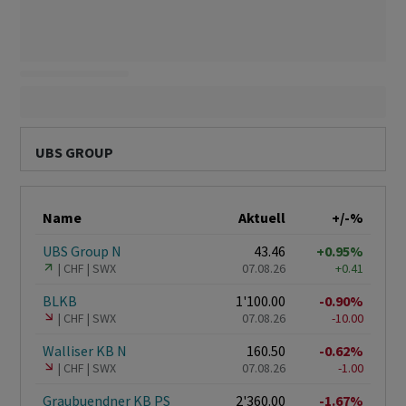
UBS GROUP
Name
Aktuell
+/-%
UBS Group N
43.46
+0.95%
CHF
SWX
07.08.26
+0.41
BLKB
1'100.00
-0.90%
CHF
SWX
07.08.26
-10.00
Walliser KB N
160.50
-0.62%
CHF
SWX
07.08.26
-1.00
Graubuendner KB PS
2'360.00
-1.67%