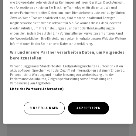
wie Browserdaten oder eindeutige Kennungen auf Ihrem Gerät zu. Durch Auswahl
Die Banken verdienen an den höheren Zinsen auf
von Akzeptieren aktivieren Sie Tracking-Technologien für die unter „Wir und
Krediten und Hypotheken einen beträchtlichen Batzen
unsere Partner verarbeiten Daten, um Ihnen Dienste bereitzustellen“ aufgeführten
Zwecke. Wenn Tracker deaktiviert sind, sind manche Inhalte und Anzeigen
dazu. Bei der BLKB sind die Erträge im Zinsgeschäft um
möglicherweise nicht mehr so relevant für Sie. Sie können dieses Menü jederzeit
rund 150 Millionen hochgeschossen.
wieder aufrufen, um Ihre Einstellungen zu ändern oder Ihre Einwilligung zu
widerrufen, indem Sie auf den Link Voreinstellungen verwalten am unteren Rand
der Webseite klicken. Ihre Einstellungen gelten innerhalb unseres Website. Weitere
Gewinnsprünge bis hin zu Rekordzahlen
Informationen finden Sie in unserer Datenschutzerklärung.
Wir und unsere Partner verarbeiten Daten, um Folgendes
Gleichzeitig müssen die Banken ebenfalls auf eigene
bereitzustellen:
Darlehen höhere Zinsen bezahlen und sie haben die
Verwendung genauer Standortdaten. Endgeräteeigenschaften zur Identifikation
Zinsen auf den Sparkonten erhöht. Das liess bei der
aktiv abfragen. Speichern von oder Zugriff auf Informationen auf einem Endgerät.
Personalisierte Werbung und Inhalte, Messung von Werbeleistung und der
BLKB die Aufwände um 130 Millionen hochgehen. Unter
Performance von Inhalten, Zielgruppenforschung sowie Entwicklung und
Verbesserung von Angeboten.
dem Strich sind die Nettoerträge aus dem Zinsgeschäft
Liste der Partner (Lieferanten)
gegenüber dem ersten Halbjahr 2022 um 23 Millionen
auf neu 163,8 Millionen gestiegen.
EINSTELLUNGEN
AKZEPTIEREN