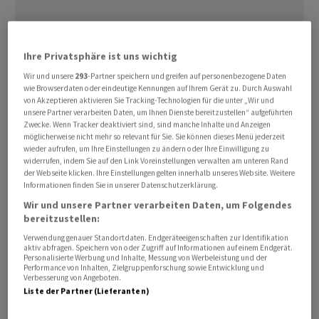
Ihre Privatsphäre ist uns wichtig
General Motors
reagiert auf eine schwächelnde
Wir und unsere
293
-Partner speichern und greifen auf personenbezogene Daten
wie Browserdaten oder eindeutige Kennungen auf Ihrem Gerät zu. Durch Auswahl
Nachfrage nach Elektroautos mit einer massiven
von Akzeptieren aktivieren Sie Tracking-Technologien für die unter „Wir und
Drosselung seiner Produktion in den USA. Die Fertigung
unsere Partner verarbeiten Daten, um Ihnen Dienste bereitzustellen“ aufgeführten
Zwecke. Wenn Tracker deaktiviert sind, sind manche Inhalte und Anzeigen
im E-Auto-Werk in Detroit werde ab Januar halbiert,
möglicherweise nicht mehr so relevant für Sie. Sie können dieses Menü jederzeit
teilte der Autobauer am Mittwoch mit. Zudem werde
wieder aufrufen, um Ihre Einstellungen zu ändern oder Ihre Einwilligung zu
widerrufen, indem Sie auf den Link Voreinstellungen verwalten am unteren Rand
die Herstellung von Batteriezellen in zwei Werken in
der Webseite klicken. Ihre Einstellungen gelten innerhalb unseres Website. Weitere
den Bundesstaaten Tennessee und Ohio für rund ein
Informationen finden Sie in unserer Datenschutzerklärung.
halbes Jahr ausgesetzt. Infolge der
Wir und unsere Partner verarbeiten Daten, um Folgendes
Produktionskürzungen streicht der Konzern in Detroit
bereitzustellen:
zudem 1200 Stellen. In den Batteriewerken werden
Verwendung genauer Standortdaten. Endgeräteeigenschaften zur Identifikation
aktiv abfragen. Speichern von oder Zugriff auf Informationen auf einem Endgerät.
rund 1550 Mitarbeiter befristet und weitere 550
Personalisierte Werbung und Inhalte, Messung von Werbeleistung und der
Performance von Inhalten, Zielgruppenforschung sowie Entwicklung und
unbefristet entlassen.
Verbesserung von Angeboten.
Liste der Partner (Lieferanten)
Die Kürzungen seien «eine Reaktion auf die kurzfristig