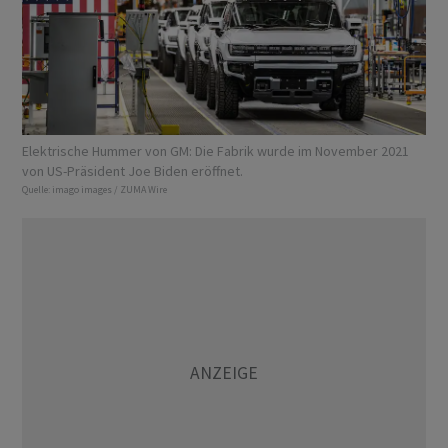
Elektrische Hummer von GM: Die Fabrik wurde im November 2021
von US-Präsident Joe Biden eröffnet.
Quelle:
imago images / ZUMA Wire