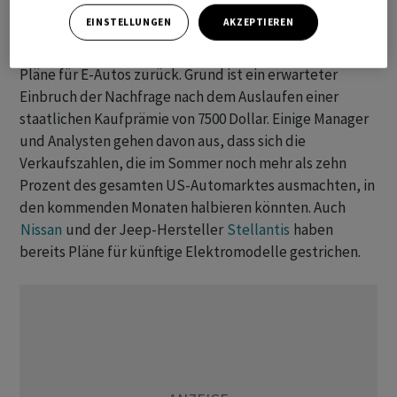
langsamere Einführung von E-Autos und ein sich
EINSTELLUNGEN
AKZEPTIEREN
wandelndes regulatorisches Umfeld», erklärte
GM
.
Viele Autobauer in den USA fahren ihre ambitionierten
Pläne für E-Autos zurück. Grund ist ein erwarteter
Einbruch der Nachfrage nach dem Auslaufen einer
staatlichen Kaufprämie von 7500 Dollar. Einige Manager
und Analysten gehen davon aus, dass sich die
Verkaufszahlen, die im Sommer noch mehr als zehn
Prozent des gesamten US-Automarktes ausmachten, in
den kommenden Monaten halbieren könnten. Auch
Nissan
und der Jeep-Hersteller
Stellantis
haben
bereits Pläne für künftige Elektromodelle gestrichen.