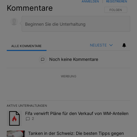
ANMELDEN
|
REGISTRIEREN
Kommentare
FOLGE DIESER U
FOLGEN
NEUESTE
ALLE KOMMENTARE
Alle Kommentare
Noch keine Kommentare
WERBUNG
AKTIVE UNTERHALTUNGEN
Das Folgende ist eine Liste der am meisten kommentierten Artikel
Ein Trendartikel mit dem Titel "Fifa verwirft Pläne für den Verk
Fifa verwirft Pläne für den Verkauf von WM-Anteilen
2
Ein Trendartikel mit dem Titel "Tanken in der Schweiz: Die best
Tanken in der Schweiz: Die besten Tipps gegen