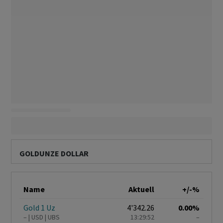
GOLDUNZE DOLLAR
Name
Aktuell
+/-%
Gold 1 Uz
4'342.26
0.00%
–
USD
UBS
13:29:52
–