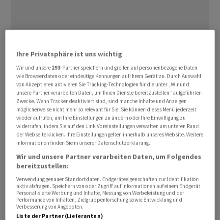
Der Preis für eine Feinunze
Gold
(etwa 31,1 Gramm) fiel
Ihre Privatsphäre ist uns wichtig
am Vormittag um 2,1 Prozent auf 4'555 US-
Dollar
.
Wir und unsere
293
-Partner speichern und greifen auf personenbezogene Daten
wie Browserdaten oder eindeutige Kennungen auf Ihrem Gerät zu. Durch Auswahl
Händler verweisen auf die fehlenden Fortschritte mit
von Akzeptieren aktivieren Sie Tracking-Technologien für die unter „Wir und
Blick auf den Iran-Krieg. Die Anleger hätten von dem
unsere Partner verarbeiten Daten, um Ihnen Dienste bereitzustellen“ aufgeführten
Zwecke. Wenn Tracker deaktiviert sind, sind manche Inhalte und Anzeigen
Treffen zwischen dem chinesischen Staatschef Xi
möglicherweise nicht mehr so relevant für Sie. Sie können dieses Menü jederzeit
Jinping und dem US-Präsidenten Donald Trump in
wieder aufrufen, um Ihre Einstellungen zu ändern oder Ihre Einwilligung zu
widerrufen, indem Sie auf den Link Voreinstellungen verwalten am unteren Rand
Peking mehr erwartet. Trump befindet sich inzwischen
der Webseite klicken. Ihre Einstellungen gelten innerhalb unseres Website. Weitere
wieder auf der Rückreise. Die
Ölpreise
legte daher am
Informationen finden Sie in unserer Datenschutzerklärung.
Freitag zu. Dies schürt Inflationsgefahren, die sich dann
Wir und unsere Partner verarbeiten Daten, um Folgendes
auch auf die Geldpolitik der Notenbanken auswirken
bereitzustellen:
dürfte.
Verwendung genauer Standortdaten. Endgeräteeigenschaften zur Identifikation
aktiv abfragen. Speichern von oder Zugriff auf Informationen auf einem Endgerät.
Personalisierte Werbung und Inhalte, Messung von Werbeleistung und der
Performance von Inhalten, Zielgruppenforschung sowie Entwicklung und
Der
Goldpreis
gerät unter Druck, da höhere Leitzinsen
Verbesserung von Angeboten.
die Nachfrage nach Gold dämpfen. Seit Kriegsbeginn
Liste der Partner (Lieferanten)