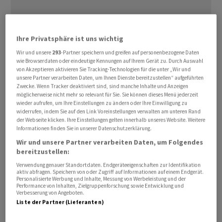
Ihre Privatsphäre ist uns wichtig
Wir und unsere
293
-Partner speichern und greifen auf personenbezogene Daten
Am Nachmittag fiel der Preis für das Edelmetall an der
wie Browserdaten oder eindeutige Kennungen auf Ihrem Gerät zu. Durch Auswahl
Börse in London um 67 US-Dollar je Feinunze (31,1
von Akzeptieren aktivieren Sie Tracking-Technologien für die unter „Wir und
unsere Partner verarbeiten Daten, um Ihnen Dienste bereitzustellen“ aufgeführten
Gramm) auf 2308 Dollar. Für Preisdruck sorgte ein
Zwecke. Wenn Tracker deaktiviert sind, sind manche Inhalte und Anzeigen
starker US-Arbeitsmarktbericht, der die Spekulation
möglicherweise nicht mehr so relevant für Sie. Sie können dieses Menü jederzeit
wieder aufrufen, um Ihre Einstellungen zu ändern oder Ihre Einwilligung zu
auf sinkende Zinsen in den USA dämpfte. Zudem kaufte
widerrufen, indem Sie auf den Link Voreinstellungen verwalten am unteren Rand
die chinesische Notenbank weniger Gold.
der Webseite klicken. Ihre Einstellungen gelten innerhalb unseres Website. Weitere
Informationen finden Sie in unserer Datenschutzerklärung.
Die Zentralbank in Peking hat ihre massiven Goldkäufe
Wir und unsere Partner verarbeiten Daten, um Folgendes
bereitzustellen:
der vergangenen Monate im Mai nicht fortgesetzt. Die
Verwendung genauer Standortdaten. Endgeräteeigenschaften zur Identifikation
Goldreserven des Landes stagnierten im Mai, wie aus
aktiv abfragen. Speichern von oder Zugriff auf Informationen auf einem Endgerät.
Daten der Notenbank vom Freitag hervorgeht. Damit
Personalisierte Werbung und Inhalte, Messung von Werbeleistung und der
Performance von Inhalten, Zielgruppenforschung sowie Entwicklung und
hat China erstmals seit Oktober 2022 die Bestände nicht
Verbesserung von Angeboten.
Liste der Partner (Lieferanten)
aufgestockt.