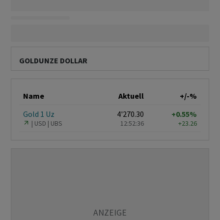
GOLDUNZE DOLLAR
Name
Aktuell
+/-%
Gold 1 Uz
4'270.30
+0.55%
USD
UBS
12:52:36
+23.26