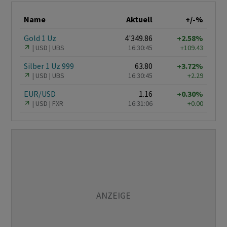
Name
Aktuell
+/-%
Gold 1 Uz
4'349.86
+2.58%
USD
UBS
16:30:45
+109.43
Silber 1 Uz 999
63.80
+3.72%
USD
UBS
16:30:45
+2.29
EUR/USD
1.16
+0.30%
USD
FXR
16:31:06
+0.00