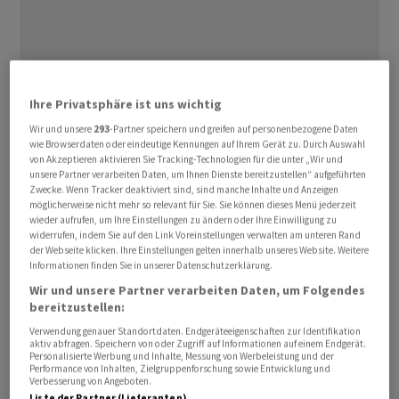
Im frühen Handel hatte der Preis noch unter der runden
Ihre Privatsphäre ist uns wichtig
Marke von 5000 Dollar notiert. Der Preis liegt damit aber
Wir und unsere
293
-Partner speichern und greifen auf personenbezogene Daten
noch deutlich unter seinem Rekordhoch von knapp 5600
wie Browserdaten oder eindeutige Kennungen auf Ihrem Gerät zu. Durch Auswahl
von Akzeptieren aktivieren Sie Tracking-Technologien für die unter „Wir und
Dollar, das er Ende Januar erreicht hatte.
unsere Partner verarbeiten Daten, um Ihnen Dienste bereitzustellen“ aufgeführten
Zwecke. Wenn Tracker deaktiviert sind, sind manche Inhalte und Anzeigen
möglicherweise nicht mehr so relevant für Sie. Sie können dieses Menü jederzeit
Anfang Februar war der Wert einer Feinunze
Gold
bis
wieder aufrufen, um Ihre Einstellungen zu ändern oder Ihre Einwilligung zu
auf fast 4400 Dollar gefallen. Danach erholte sich der
widerrufen, indem Sie auf den Link Voreinstellungen verwalten am unteren Rand
Preis. Am Montag hielten sich die Kursausschläge aber in
der Webseite klicken. Ihre Einstellungen gelten innerhalb unseres Website. Weitere
Informationen finden Sie in unserer Datenschutzerklärung.
Grenzen - nachdem sie zuletzt sehr heftig gewesen
Wir und unsere Partner verarbeiten Daten, um Folgendes
waren.
bereitzustellen:
Verwendung genauer Standortdaten. Endgeräteeigenschaften zur Identifikation
Die Anleger erhoffen sich in dieser Woche vor allem
aktiv abfragen. Speichern von oder Zugriff auf Informationen auf einem Endgerät.
Personalisierte Werbung und Inhalte, Messung von Werbeleistung und der
Aufschluss über die künftige Geldpolitik der US-
Performance von Inhalten, Zielgruppenforschung sowie Entwicklung und
Verbesserung von Angeboten.
Notenbank. Die anstehenden Konjunkturdaten aus den
Liste der Partner (Lieferanten)