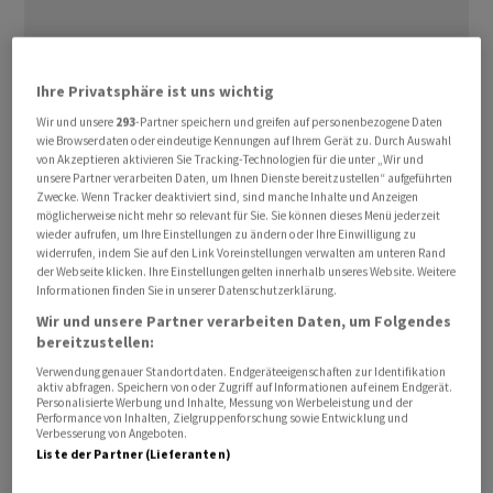
Hohe Kosten bremsen nach Ansicht des IT-
Ihre Privatsphäre ist uns wichtig
Dienstleisters
Infosys
den Siegeszug Künstlicher
Wir und unsere
293
-Partner speichern und greifen auf personenbezogene Daten
wie Browserdaten oder eindeutige Kennungen auf Ihrem Gerät zu. Durch Auswahl
Intelligenz (KI) in der Wirtschaft. Viele Unternehmen
von Akzeptieren aktivieren Sie Tracking-Technologien für die unter „Wir und
seien zwar von der Technologie begeistert, müssten
unsere Partner verarbeiten Daten, um Ihnen Dienste bereitzustellen“ aufgeführten
Zwecke. Wenn Tracker deaktiviert sind, sind manche Inhalte und Anzeigen
aber oft mit spitzer Feder rechnen, sagte Satish HC,
möglicherweise nicht mehr so relevant für Sie. Sie können dieses Menü jederzeit
Manager beim zweitgrössten indischen IT-Dienstleister,
wieder aufrufen, um Ihre Einstellungen zu ändern oder Ihre Einwilligung zu
widerrufen, indem Sie auf den Link Voreinstellungen verwalten am unteren Rand
am Montag. Kunden hätten sich zuletzt auf
der Webseite klicken. Ihre Einstellungen gelten innerhalb unseres Website. Weitere
Sparprogramme konzentriert. Viele Budgets würden
Informationen finden Sie in unserer Datenschutzerklärung.
von «absolut essenziellen» Dingen wie zum Beispiel der
Wir und unsere Partner verarbeiten Daten, um Folgendes
Abwehr von Cyberangriffen aufgefressen. «Einige dieser
bereitzustellen:
Prioritäten verringern das Tempo, mit dem
Verwendung genauer Standortdaten. Endgeräteeigenschaften zur Identifikation
aktiv abfragen. Speichern von oder Zugriff auf Informationen auf einem Endgerät.
Unternehmen vorankommen.»
Personalisierte Werbung und Inhalte, Messung von Werbeleistung und der
Performance von Inhalten, Zielgruppenforschung sowie Entwicklung und
Verbesserung von Angeboten.
Er betrachte 2024 als Übergangsjahr, in dem die
Liste der Partner (Lieferanten)
Grundlagen für einen flächendeckenden Einsatz von KI