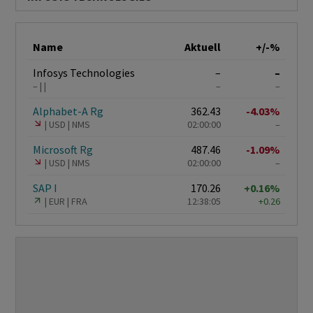
Name
Aktuell
+/-%
Infosys Technologies
–
–
–
–
–
Alphabet-A Rg
362.43
-4.03%
USD
NMS
02:00:00
–
Microsoft Rg
487.46
-1.09%
USD
NMS
02:00:00
–
SAP I
170.26
+0.16%
EUR
FRA
12:38:05
+0.26