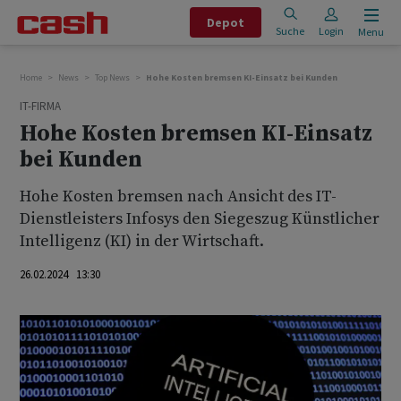
Depot
Suche
Login
Menu
Home
News
Top News
Hohe Kosten bremsen KI-Einsatz bei Kunden
IT-FIRMA
Hohe Kosten bremsen KI-Einsatz
bei Kunden
Hohe Kosten bremsen nach Ansicht des IT-
Dienstleisters Infosys den Siegeszug Künstlicher
Intelligenz (KI) in der Wirtschaft.
26.02.2024 13:30