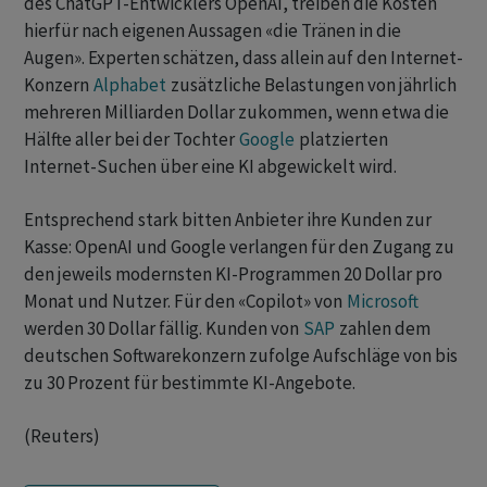
des ChatGPT-Entwicklers OpenAI, treiben die Kosten
hierfür nach eigenen Aussagen «die Tränen in die
Augen». Experten schätzen, dass allein auf den Internet-
Konzern
Alphabet
zusätzliche Belastungen von jährlich
mehreren Milliarden Dollar zukommen, wenn etwa die
Hälfte aller bei der Tochter
Google
platzierten
Internet-Suchen über eine KI abgewickelt wird.
Entsprechend stark bitten Anbieter ihre Kunden zur
Kasse: OpenAI und Google verlangen für den Zugang zu
den jeweils modernsten KI-Programmen 20 Dollar pro
Monat und Nutzer. Für den «Copilot» von
Microsoft
werden 30 Dollar fällig. Kunden von
SAP
zahlen dem
deutschen Softwarekonzern zufolge Aufschläge von bis
zu 30 Prozent für bestimmte KI-Angebote.
(Reuters)