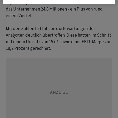
18,0 im Vorjahreshalbjahr. Unter dem Strich verdiente
das Unternehmen 24,8 Millionen - ein Plus von rund
einem Viertel.
Mit den Zahlen hat Inficon die Erwartungen der
Analysten deutlich übertroffen. Diese hatten im Schnitt
mit einem Umsatz von 157,1 sowie einer EBIT-Marge von
18,2 Prozent gerechnet.