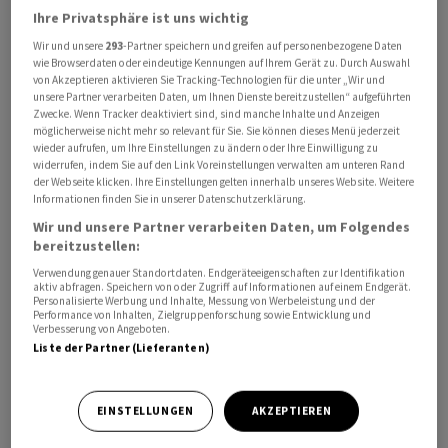
Ihre Privatsphäre ist uns wichtig
Wir und unsere
293
-Partner speichern und greifen auf personenbezogene Daten
wie Browserdaten oder eindeutige Kennungen auf Ihrem Gerät zu. Durch Auswahl
von Akzeptieren aktivieren Sie Tracking-Technologien für die unter „Wir und
unsere Partner verarbeiten Daten, um Ihnen Dienste bereitzustellen“ aufgeführten
Zwecke. Wenn Tracker deaktiviert sind, sind manche Inhalte und Anzeigen
möglicherweise nicht mehr so relevant für Sie. Sie können dieses Menü jederzeit
Der Umsatz stieg von April bis Juni um 22,3 Prozent auf
wieder aufrufen, um Ihre Einstellungen zu ändern oder Ihre Einwilligung zu
171,0 Millionen US-Dollar, wie
Inficon
am Donnerstag
widerrufen, indem Sie auf den Link Voreinstellungen verwalten am unteren Rand
mitteilte. Organisch betrug das Wachstum 22,6 Prozent.
der Webseite klicken. Ihre Einstellungen gelten innerhalb unseres Website. Weitere
Informationen finden Sie in unserer Datenschutzerklärung.
Wir und unsere Partner verarbeiten Daten, um Folgendes
Die Knappheit bei gewissen Elektronikkomponenten
bereitzustellen:
entspannte sich weiter, existierten aber weiterhin,
Verwendung genauer Standortdaten. Endgeräteeigenschaften zur Identifikation
schrieb
Inficon
. Und die Verlangsamung im Markt für
aktiv abfragen. Speichern von oder Zugriff auf Informationen auf einem Endgerät.
Personalisierte Werbung und Inhalte, Messung von Werbeleistung und der
Speicherchips sei von der Nachfrage in anderen Märkten
Performance von Inhalten, Zielgruppenforschung sowie Entwicklung und
Verbesserung von Angeboten.
mehr als kompensiert worden.
Liste der Partner (Lieferanten)
Auch der Betriebsgewinn (EBIT) legte zu und zwar um
32,7 Prozent auf 33,3 Millionen Dollar. Die
EINSTELLUNGEN
AKZEPTIEREN
entsprechende Marge erhöhte sich auf 19,5 Prozent von