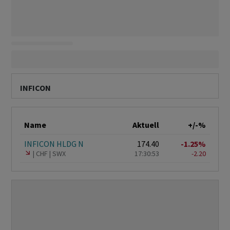
INFICON
Name
Aktuell
+/-%
INFICON HLDG N
174.40
-1.25%
CHF
SWX
17:30:53
-2.20