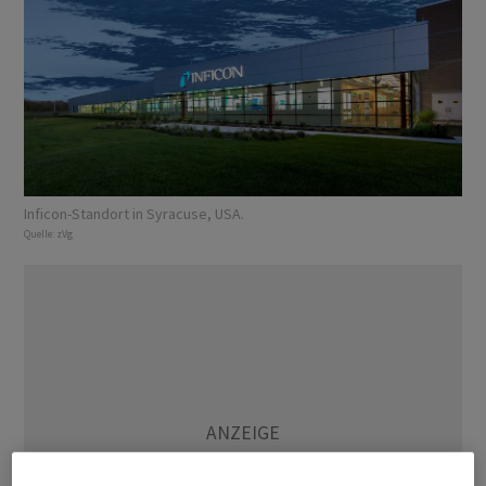
Inficon-Standort in Syracuse, USA.
Quelle:
zVg