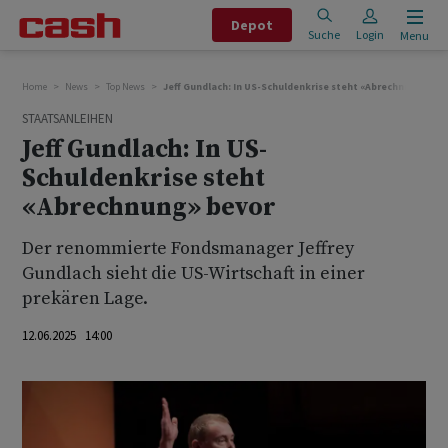
Depot
Suche
Login
Menu
Home
News
Top News
Jeff Gundlach: In US-Schuldenkrise steht «Abrechnung» bev
STAATSANLEIHEN
Jeff Gundlach: In US-
Schuldenkrise steht
«Abrechnung» bevor
Der renommierte Fondsmanager Jeffrey
Gundlach sieht die US-Wirtschaft in einer
prekären Lage.
12.06.2025 14:00