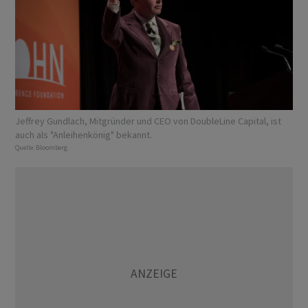
Jeffrey Gundlach, Mitgründer und CEO von DoubleLine Capital, ist
auch als "Anleihenkönig" bekannt.
Quelle:
Bloomberg