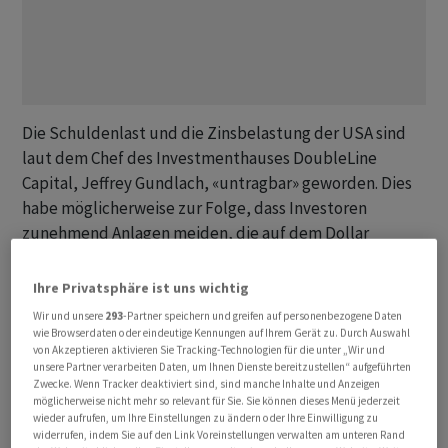
Die Schuldenlast und die Zinsbelastung der USA sind
laut dem Chef des Investmenthauses DoubleLine
Capital, Jeffrey Gundlach, «untragbar» geworden. Dies
habe möglicherweise zur Folge, dass Investoren
zunehmend Anlagen meiden, die auf dem Dollar
basieren.
Ihre Privatsphäre ist uns wichtig
Der Fondsmanagement-Veteran erklärte am Mittwoch
Wir und unsere
293
-Partner speichern und greifen auf personenbezogene Daten
beim Bloomberg Global Credit Forum in Los Angeles,
wie Browserdaten oder eindeutige Kennungen auf Ihrem Gerät zu. Durch Auswahl
von Akzeptieren aktivieren Sie Tracking-Technologien für die unter „Wir und
dass sich inzwischen das Bewusstsein durchsetze,
unsere Partner verarbeiten Daten, um Ihnen Dienste bereitzustellen“ aufgeführten
langfristige US- Staatsanleihen seien keine zuverlässige
Zwecke. Wenn Tracker deaktiviert sind, sind manche Inhalte und Anzeigen
möglicherweise nicht mehr so relevant für Sie. Sie können dieses Menü jederzeit
Anlage mehr in Krisenzeiten. Er sagte weiter wörtlich:
wieder aufrufen, um Ihre Einstellungen zu ändern oder Ihre Einwilligung zu
«Eine Abrechnung steht bevor.»
widerrufen, indem Sie auf den Link Voreinstellungen verwalten am unteren Rand