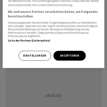
der Webseite klicken. Ihre Einstellungen gelten innerhalb unseres Website. Weitere
Informationen finden Sie in unserer Datenschutzerklärung.
Gundlach empfahl Anlegern ausdrücklich, ihre nicht
Wir und unsere Partner verarbeiten Daten, um Folgendes
dollarbasierten Investments zu erhöhen. Seine Firma
bereitzustellen:
habe begonnen, Fremdwährungen in ihre Fonds
Verwendung genauer Standortdaten. Endgeräteeigenschaften zur Identifikation
aufzunehmen. In einer breit geführten Diskussion ging
aktiv abfragen. Speichern von oder Zugriff auf Informationen auf einem Endgerät.
Personalisierte Werbung und Inhalte, Messung von Werbeleistung und der
Gundlach zudem auf die Attraktivität von
Gold
,
Performance von Inhalten, Zielgruppenforschung sowie Entwicklung und
Verbesserung von Angeboten.
aktuelle Überbewertungen an den Märkten, den
Liste der Partner (Lieferanten)
Zustand der Private-Credit-Märkte, künstliche
Intelligenz sowie langfristige Investitionsmöglichkeiten
in Indien ein.
EINSTELLUNGEN
AKZEPTIEREN