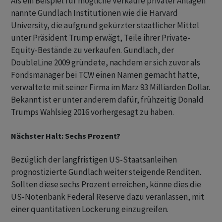
Als ein Beispiel für mögliche Verkäufe privater Anlagen
nannte Gundlach Institutionen wie die Harvard
University, die aufgrund gekürzter staatlicher Mittel
unter Präsident Trump erwägt, Teile ihrer Private-
Equity-Bestände zu verkaufen. Gundlach, der
DoubleLine 2009 gründete, nachdem er sich zuvor als
Fondsmanager bei TCW einen Namen gemacht hatte,
verwaltete mit seiner Firma im März 93 Milliarden Dollar.
Bekannt ist er unter anderem dafür, frühzeitig Donald
Trumps Wahlsieg 2016 vorhergesagt zu haben.
Nächster Halt: Sechs Prozent?
Bezüglich der langfristigen US-Staatsanleihen
prognostizierte Gundlach weiter steigende Renditen.
Sollten diese sechs Prozent erreichen, könne dies die
US-Notenbank Federal Reserve dazu veranlassen, mit
einer quantitativen Lockerung einzugreifen.