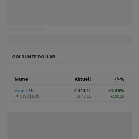
GOLDUNZE DOLLAR
Name
Aktuell
+/-%
Gold 1 Uz
4'340.71
+2.36%
USD
UBS
18:47:25
+100.28