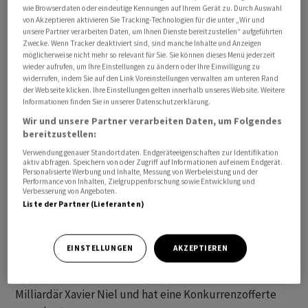
wie Browserdaten oder eindeutige Kennungen auf Ihrem Gerät zu. Durch Auswahl
von Akzeptieren aktivieren Sie Tracking-Technologien für die unter „Wir und
unsere Partner verarbeiten Daten, um Ihnen Dienste bereitzustellen“ aufgeführten
Zwecke. Wenn Tracker deaktiviert sind, sind manche Inhalte und Anzeigen
möglicherweise nicht mehr so relevant für Sie. Sie können dieses Menü jederzeit
wieder aufrufen, um Ihre Einstellungen zu ändern oder Ihre Einwilligung zu
widerrufen, indem Sie auf den Link Voreinstellungen verwalten am unteren Rand
Im ersten Halbjahr zogen die Kunden netto insgesamt
der Webseite klicken. Ihre Einstellungen gelten innerhalb unseres Website. Weitere
Informationen finden Sie in unserer Datenschutzerklärung.
9,1 Milliarde Franken ab, wie
GAM
am Donnerstag
Wir und unsere Partner verarbeiten Daten, um Folgendes
mitteilte. Höhere Marktbewertungen der Anlagen und
bereitzustellen:
Wechselkursgewinne glichen das zum Teil aus, so dass
Verwendung genauer Standortdaten. Endgeräteeigenschaften zur Identifikation
die verwalteten Vermögen bis Ende Juni auf 68
aktiv abfragen. Speichern von oder Zugriff auf Informationen auf einem Endgerät.
Personalisierte Werbung und Inhalte, Messung von Werbeleistung und der
Milliarden Franken sanken von 75 Milliarden zum
Performance von Inhalten, Zielgruppenforschung sowie Entwicklung und
Jahresende 2022.
Verbesserung von Angeboten.
Liste der Partner (Lieferanten)
Unter dem Strich stand nach sechs Monaten ein
Nettoverlust von 71,2 Millionen Franken. Die britische
EINSTELLUNGEN
AKZEPTIEREN
Liontrust will GAM übernehmen. Gegen das Angebot
opponiert eine Investorengruppe um den französischen
Milliardär Xavier Niel und hat eine Konkurrenzofferte