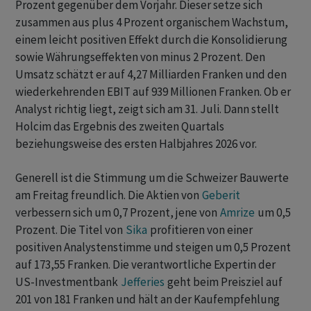
Prozent gegenüber dem Vorjahr. Dieser setze sich
zusammen aus plus 4 Prozent organischem Wachstum,
einem leicht positiven Effekt durch die Konsolidierung
sowie Währungseffekten von minus 2 Prozent. Den
Umsatz schätzt er auf 4,27 Milliarden Franken und den
wiederkehrenden EBIT auf 939 Millionen Franken. Ob er
Analyst richtig liegt, zeigt sich am 31. Juli. Dann stellt
Holcim das Ergebnis des zweiten Quartals
beziehungsweise des ersten Halbjahres 2026 vor.
Generell ist die Stimmung um die Schweizer Bauwerte
am Freitag freundlich. Die Aktien von
Geberit
verbessern sich um 0,7 Prozent, jene von
Amrize
um 0,5
Prozent. Die Titel von
Sika
profitieren von einer
positiven Analystenstimme und steigen um 0,5 Prozent
auf 173,55 Franken. Die verantwortliche Expertin der
US-Investmentbank
Jefferies
geht beim Preisziel auf
201 von 181 Franken und hält an der Kaufempfehlung