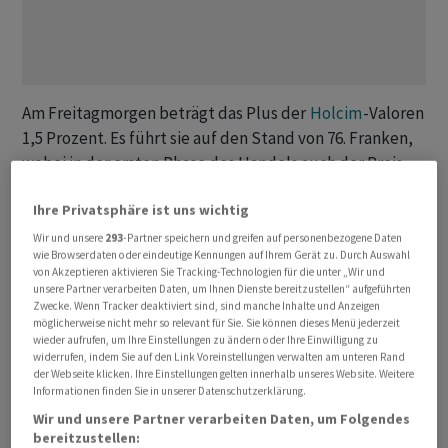
Am Freitagmorgen beträgt das Plus der
Holcim
-Valoren
1,5 Prozent. Es führt sie auf den Stand von 76. Franken,
wobei in der ersten Phase des Handels auch der Preis
von 76,52 erreicht wurde. Dieser Wert entsprach einem
Ihre Privatsphäre ist uns wichtig
Zwei-Wochen-Hoch der Aktie.
Wir und unsere
293
-Partner speichern und greifen auf personenbezogene Daten
wie Browserdaten oder eindeutige Kennungen auf Ihrem Gerät zu. Durch Auswahl
Rückenwind kommt aktuell von der
Deutschen Bank
von Akzeptieren aktivieren Sie Tracking-Technologien für die unter „Wir und
(DB). Deren zuständiger Analyst stuft die Titel des von
unsere Partner verarbeiten Daten, um Ihnen Dienste bereitzustellen“ aufgeführten
Zwecke. Wenn Tracker deaktiviert sind, sind manche Inhalte und Anzeigen
CEO Miljan Gutovic geführten Unternehmens weiterhin
möglicherweise nicht mehr so relevant für Sie. Sie können dieses Menü jederzeit
mit «Buy» ein. Das Kursziel steigt von 85 auf 88 Franken.
wieder aufrufen, um Ihre Einstellungen zu ändern oder Ihre Einwilligung zu
widerrufen, indem Sie auf den Link Voreinstellungen verwalten am unteren Rand
Weder das alte noch das neue Kursziel hatten die Aktien
der Webseite klicken. Ihre Einstellungen gelten innerhalb unseres Website. Weitere
von
Holcim
jemals erreicht, womit der DB-Experte die
Informationen finden Sie in unserer Datenschutzerklärung.
Zuversicht auf ein Allzeithoch nun weiter verstärkt und
Wir und unsere Partner verarbeiten Daten, um Folgendes
so auch den generellen Optimismus unter den
bereitzustellen: