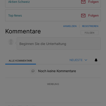
Aktien Schweiz
Folgen
Top News
Folgen
ANMELDEN
|
REGISTRIEREN
Kommentare
FOLGE DIESER U
FOLGEN
NEUESTE
ALLE KOMMENTARE
Alle Kommentare
Noch keine Kommentare
WERBUNG