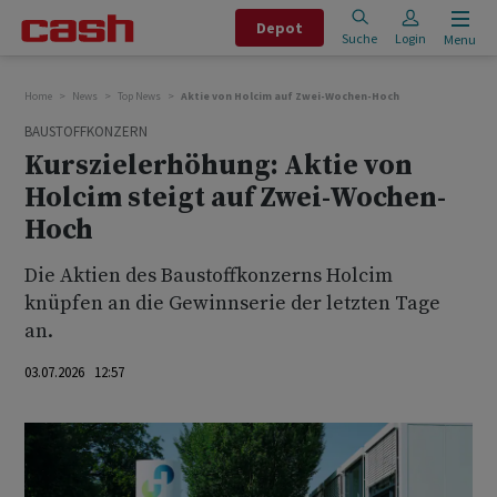
Depot
Suche
Login
Menu
Home
News
Top News
Aktie von Holcim auf Zwei-Wochen-Hoch
BAUSTOFFKONZERN
Kurszielerhöhung: Aktie von
Holcim steigt auf Zwei-Wochen-
Hoch
Die Aktien des Baustoffkonzerns Holcim
knüpfen an die Gewinnserie der letzten Tage
an.
03.07.2026 12:57