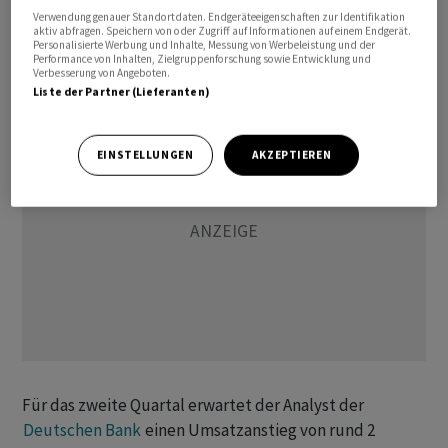
Analysten übertrifft. Im Schnitt trauen die von AWP
Verwendung genauer Standortdaten. Endgeräteeigenschaften zur Identifikation
aktiv abfragen. Speichern von oder Zugriff auf Informationen auf einem Endgerät.
erfassten Experten der Aktie von Holcim 82 Franken zu.
Personalisierte Werbung und Inhalte, Messung von Werbeleistung und der
Performance von Inhalten, Zielgruppenforschung sowie Entwicklung und
Die Kaufempfehlungen überwiegen klar.
Verbesserung von Angeboten.
Liste der Partner (Lieferanten)
EINSTELLUNGEN
AKZEPTIEREN
Für das zweite Quartal erwartet der Analyst der
Deutschen Bank
einen Umsatzanstieg von rund 2