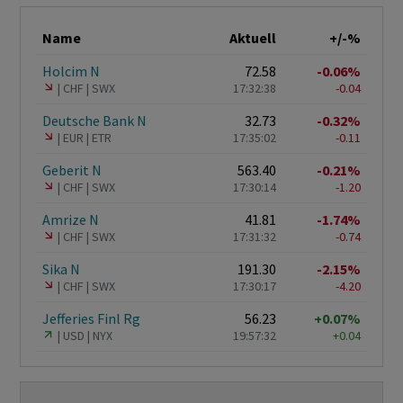
Name
Aktuell
+/-%
Holcim N
72.58
-0.06%
CHF
SWX
17:32:38
-0.04
Deutsche Bank N
32.73
-0.32%
EUR
ETR
17:35:02
-0.11
Geberit N
563.40
-0.21%
CHF
SWX
17:30:14
-1.20
Amrize N
41.81
-1.74%
CHF
SWX
17:31:32
-0.74
Sika N
191.30
-2.15%
CHF
SWX
17:30:17
-4.20
Jefferies Finl Rg
56.23
+0.07%
USD
NYX
19:57:32
+0.04