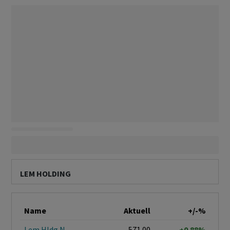
LEM HOLDING
Name
Aktuell
+/-%
Lem Hldg N
571.00
+0.88%