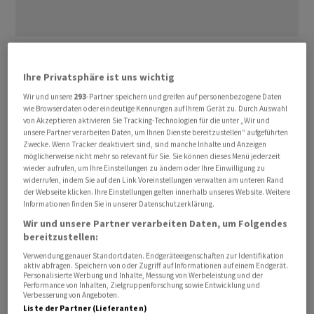
In der Periode von April bis Juni 2023, dem ersten
Quartal des Geschäftsjahres 2023/24, stiegen die
Ihre Privatsphäre ist uns wichtig
Verkäufe laut einer Mitteilung vom Donnerstag um 23,8
Wir und unsere
293
-Partner speichern und greifen auf personenbezogene Daten
Prozent auf 112,3 Millionen Franken. Dabei haben sich
wie Browserdaten oder eindeutige Kennungen auf Ihrem Gerät zu. Durch Auswahl
von Akzeptieren aktivieren Sie Tracking-Technologien für die unter „Wir und
Währungseffekte stark ausgewirkt. Bei konstanten
unsere Partner verarbeiten Daten, um Ihnen Dienste bereitzustellen“ aufgeführten
Wechselkursen liegt das Plus mit 34,6 Prozent deutlich
Zwecke. Wenn Tracker deaktiviert sind, sind manche Inhalte und Anzeigen
möglicherweise nicht mehr so relevant für Sie. Sie können dieses Menü jederzeit
höher.
wieder aufrufen, um Ihre Einstellungen zu ändern oder Ihre Einwilligung zu
widerrufen, indem Sie auf den Link Voreinstellungen verwalten am unteren Rand
der Webseite klicken. Ihre Einstellungen gelten innerhalb unseres Website. Weitere
Lem
konnte in allen Geschäftsbereichen wachsen. Dabei
Informationen finden Sie in unserer Datenschutzerklärung.
verzeichnete das kleinste Marktsegment Tracks mit
Wir und unsere Partner verarbeiten Daten, um Folgendes
einen Zuwachs von mehr als 50 Prozent das grösste
bereitzustellen:
Wachstum. Auch das Geschäft mit den erneuerbaren
Verwendung genauer Standortdaten. Endgeräteeigenschaften zur Identifikation
Energien lief gut und stieg im Jahresvergleich um 36
aktiv abfragen. Speichern von oder Zugriff auf Informationen auf einem Endgerät.
Personalisierte Werbung und Inhalte, Messung von Werbeleistung und der
Prozent nach oben. Automotive wuchs um einen Viertel.
Performance von Inhalten, Zielgruppenforschung sowie Entwicklung und
Verbesserung von Angeboten.
Energy Distribution & High Precision und Automation
Liste der Partner (Lieferanten)