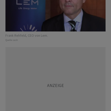
Frank Rehfeld, CEO von Lem.
Quelle:
cash