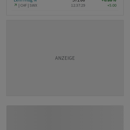
CHF
SWX
12:37:29
+5.00