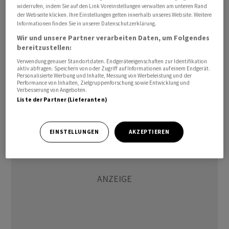
Umfeld sinkender Zinsen habe das aktive
widerrufen, indem Sie auf den Link Voreinstellungen verwalten am unteren Rand
der Webseite klicken. Ihre Einstellungen gelten innerhalb unseres Website. Weitere
Zinsmanagement zu dem Erfolg beigetragen, heisst es.
Informationen finden Sie in unserer Datenschutzerklärung.
Wir und unsere Partner verarbeiten Daten, um Folgendes
Die Kundenausleihungen stiegen in der Berichtsperiode
bereitzustellen:
um 0,9 Prozent auf 46,8 Milliarden Franken. Damit bleibt
Verwendung genauer Standortdaten. Endgeräteeigenschaften zur Identifikation
laut der Mitteilung «weiterhin Spielraum für
aktiv abfragen. Speichern von oder Zugriff auf Informationen auf einem Endgerät.
Personalisierte Werbung und Inhalte, Messung von Werbeleistung und der
Wachstum». Auf Jahresbasis strebt die LUKB hier ein
Performance von Inhalten, Zielgruppenforschung sowie Entwicklung und
Verbesserung von Angeboten.
Plus von 3,5 bis 5,5 Prozent an.
Liste der Partner (Lieferanten)
EINSTELLUNGEN
AKZEPTIEREN