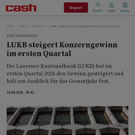
Depot
Suche
Login
Menu
Home
News
Top News
LUKB steigert Konzerngewinn im ersten Quartal
KANTONALBANKEN
LUKB steigert Konzerngewinn
im ersten Quartal
Die Luzerner Kantonalbank (LUKB) hat im
ersten Quartal 2026 den Gewinn gesteigert und
hält am Ausblick für das Gesamtjahr fest.
10.04.2026 06:42