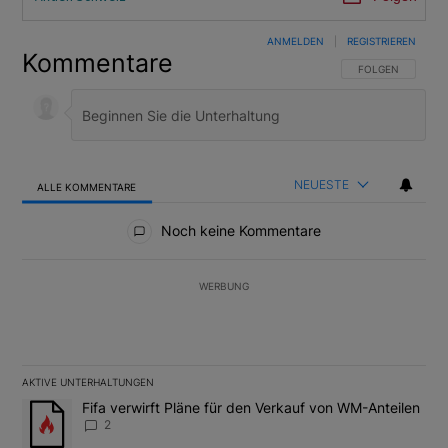
ANMELDEN
|
REGISTRIEREN
Kommentare
FOLGE DIESER U
FOLGEN
NEUESTE
ALLE KOMMENTARE
Alle Kommentare
Noch keine Kommentare
WERBUNG
AKTIVE UNTERHALTUNGEN
Das Folgende ist eine Liste der am meisten kommentierten Artikel
Ein Trendartikel mit dem Titel "Fifa verwirft Pläne für den Verk
Fifa verwirft Pläne für den Verkauf von WM-Anteilen
2