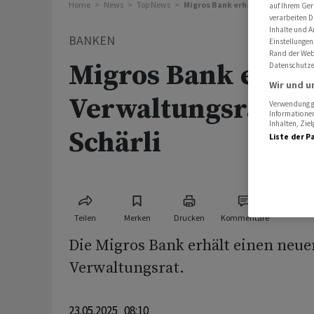
Home
News
Top News
Migros Bank erhält neuen Verwalt
auf Ihrem Ger
verarbeiten D
Inhalte und A
BANKEN
Einstellungen
Rand der Webs
Migros Bank erhäl
Datenschutze
Wir und u
Verwaltungsrat Al
Verwendung ge
Informationen
Inhalten, Zi
Schärli
Liste der P
Teilen
Merken
Drucken
Kommentare
Die Migros Bank erhält einen neue
Verwaltungsrat.
23.05.2025 08:10