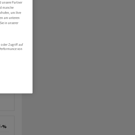
d unsere Partner
NK
ind manche
ufrufen, um Ihre
ten am unteren
Sie in unserer
oder Zugriff auf
 Performance von
/-%