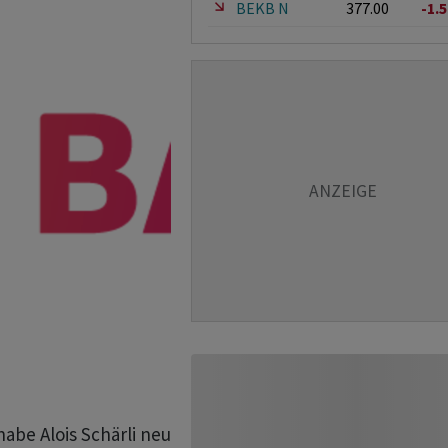
BEKB N
377.00
-1.
abe Alois Schärli neu