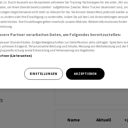
ungsrat Alois Schärli
ät zu. Durch Auswahl von Akzeptieren aktivieren Sie Tracking-Technologien für die unter „Wir un
BERNER KANTONALBA
aten, um Ihnen Dienste bereitzustellen“ aufgeführten Zwecke. Wenn Tracker deaktiviert sind, s
nzeigen möglicherweise nicht mehr so relevant für Sie. Sie können dieses Menü jederzeit wieder a
 zu ändern oder Ihre Einwilligung zu widerrufen, indem Sie auf den Link Voreinstellungen verwal
eite klicken. Ihre Einstellungen gelten innerhalb unseres Website. Weitere Informationen finden 
t neuen
rklärung.
nsere Partner verarbeiten Daten, um Folgendes bereitzustellen:
ois
nauer Standortdaten. Endgeräteeigenschaften zur Identifikation aktiv abfragen. Speichern von 
 auf einem Endgerät. Personalisierte Werbung und Inhalte, Messung von Werbeleistung und der
elgruppenforschung sowie Entwicklung und Verbesserung von Angeboten.
artner (Lieferanten)
EINSTELLUNGEN
AKZEPTIEREN
n
Name
Aktuell
+