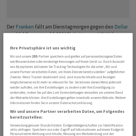
Der
Franken
fällt am Dienstagmorgen gegen den
Dollar
rund 0,8 Prozent auf 0,8004 Einheiten pro US-Währung.
Dieses Niveau wurde letztmals Anfang April erreicht.
Ihre Privatsphäre ist uns wichtig
Gegen den Euro gibt die Schweizer Valuta bis 0,2
Prozent auf 0,9215
Franken
nach.
Wir und unsere
293
-Partner speichern und greifen auf personenbezogene Daten
wie Browserdaten oder eindeutige Kennungen auf Ihrem Gerät zu. Durch Auswahl
von Akzeptieren aktivieren Sie Tracking-Technologien für die unter „Wir und
Die
Schweizerische Nationalbank
(
SNB
) hält an der
unsere Partner verarbeiten Daten, um Ihnen Dienste bereitzustellen“ aufgeführten
Zwecke. Wenn Tracker deaktiviert sind, sind manche Inhalte und Anzeigen
bestehenden Geldpolitik fest. Die Notenbank beliess
möglicherweise nicht mehr so relevant für Sie. Sie können dieses Menü jederzeit
am Donnerstag den Leitzins bei null Prozent. Das macht
wieder aufrufen, um Ihre Einstellungen zu ändern oder Ihre Einwilligung zu
widerrufen, indem Sie auf den Link Voreinstellungen verwalten am unteren Rand
den Schweizer Franken als Anlagewährung weniger
der Webseite klicken. Ihre Einstellungen gelten innerhalb unseres Website. Weitere
attraktiv im Vergleich zu anderen Devisen.
Informationen finden Sie in unserer Datenschutzerklärung.
Wir und unsere Partner verarbeiten Daten, um Folgendes
Die Europäische Zentralbank hat letzte Woche
bereitzustellen:
beschlossen, ihre Leitzinsen um 25 Basispunkte
Verwendung genauer Standortdaten. Endgeräteeigenschaften zur Identifikation
aktiv abfragen. Speichern von oder Zugriff auf Informationen auf einem Endgerät.
anzuheben. Der Einlagesatz wurde von 2,0 Prozent auf
Personalisierte Werbung und Inhalte, Messung von Werbeleistung und der