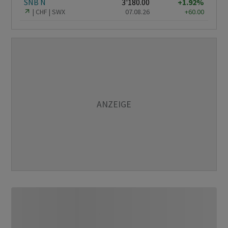
SNB N
3'180.00
+1.92%
CHF
SWX
07.08.26
+60.00