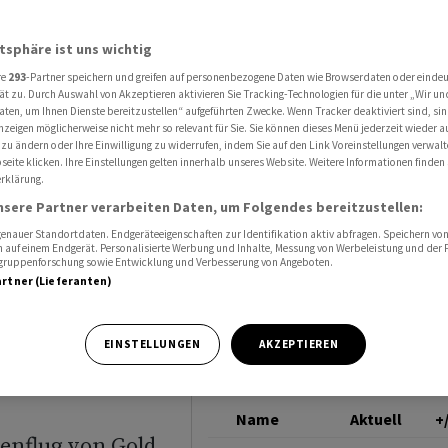
acht bei Edelmetallen eine geradezu spektakuläre Kehrtwende
GOLDUNZE DOLLAR
atsphäre ist uns wichtig
re
293
-Partner speichern und greifen auf personenbezogene Daten wie Browserdaten oder einde
ch:
ät zu. Durch Auswahl von Akzeptieren aktivieren Sie Tracking-Technologien für die unter „Wir un
aten, um Ihnen Dienste bereitzustellen“ aufgeführten Zwecke. Wenn Tracker deaktiviert sind, s
nzeigen möglicherweise nicht mehr so relevant für Sie. Sie können dieses Menü jederzeit wieder a
t bei
 zu ändern oder Ihre Einwilligung zu widerrufen, indem Sie auf den Link Voreinstellungen verwal
eite klicken. Ihre Einstellungen gelten innerhalb unseres Website. Weitere Informationen finden 
rklärung.
ne
nsere Partner verarbeiten Daten, um Folgendes bereitzustellen:
läre
nauer Standortdaten. Endgeräteeigenschaften zur Identifikation aktiv abfragen. Speichern von 
 auf einem Endgerät. Personalisierte Werbung und Inhalte, Messung von Werbeleistung und der
elgruppenforschung sowie Entwicklung und Verbesserung von Angeboten.
artner (Lieferanten)
EINSTELLUNGEN
AKZEPTIEREN
Name
Aktuell
+
enflug von Gold