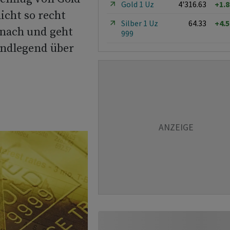
Gold 1 Uz
4'316.63
+1.
icht so recht
Silber 1 Uz
64.33
+4.
 nach und geht
999
undlegend über