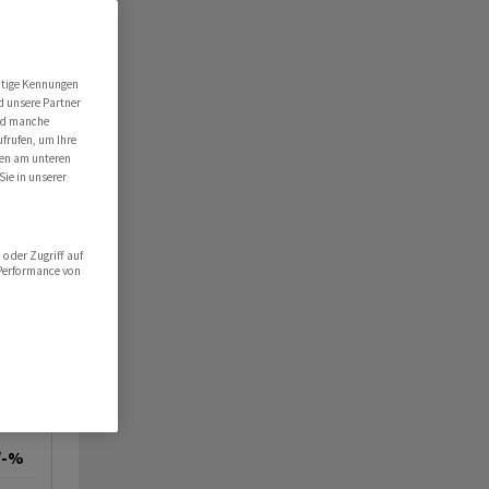
utige Kennungen
d unsere Partner
ind manche
ufrufen, um Ihre
ten am unteren
Sie in unserer
oder Zugriff auf
 Performance von
/-%