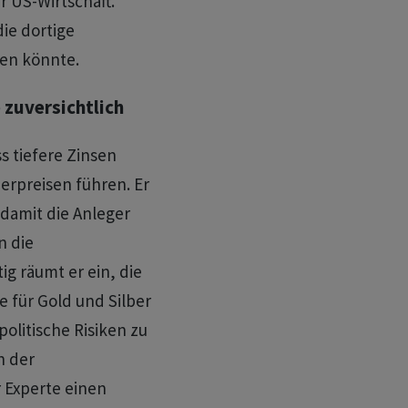
r US-Wirtschaft.
ie dortige
en könnte.
 zuversichtlich
s tiefere Zinsen
berpreisen führen. Er
 damit die Anleger
n die
g räumt er ein, die
e für Gold und Silber
politische Risiken zu
n der
 Experte einen