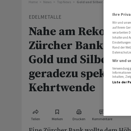
Home
News
Top News
Gold und Silber: Zürcher Bank m
Ihre Priv
EDELMETALLE
Wir und unse
Nahe am Rekordho
auf Ihrem Ger
verarbeiten D
Inhalte und A
Zürcher Bank mach
Einstellungen
Rand der Webs
Datenschutze
Gold und Silber ei
Wir und u
geradezu spektaku
Verwendung ge
Informationen
Inhalten, Zi
Liste der P
Kehrtwende
Teilen
Merken
Drucken
Kommentare
Eine Zürcher Bank wollte dem Höh