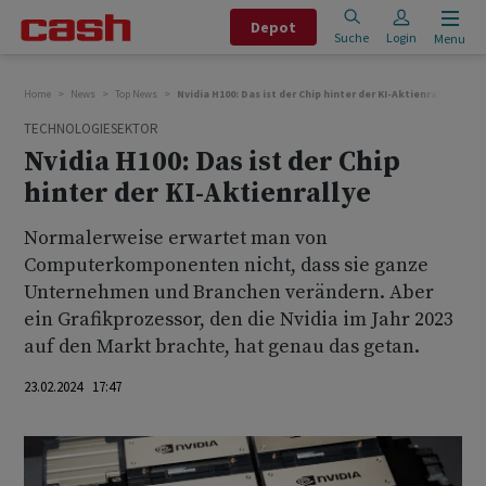
Depot
Suche
Login
Menu
Home
News
Top News
Nvidia H100: Das ist der Chip hinter der KI-Aktienrallye
TECHNOLOGIESEKTOR
Nvidia H100: Das ist der Chip
hinter der KI-Aktienrallye
Normalerweise erwartet man von
Computerkomponenten nicht, dass sie ganze
Unternehmen und Branchen verändern. Aber
ein Grafikprozessor, den die Nvidia im Jahr 2023
auf den Markt brachte, hat genau das getan.
23.02.2024 17:47