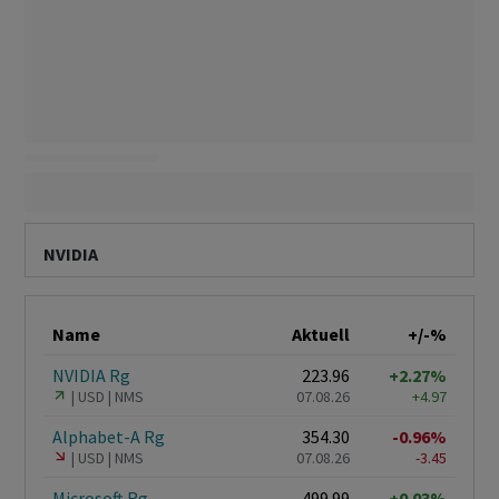
NVIDIA
Name
Aktuell
+/-%
NVIDIA Rg
223.96
+2.27%
USD
NMS
07.08.26
+4.97
Alphabet-A Rg
354.30
-0.96%
USD
NMS
07.08.26
-3.45
Microsoft Rg
499.99
+0.03%