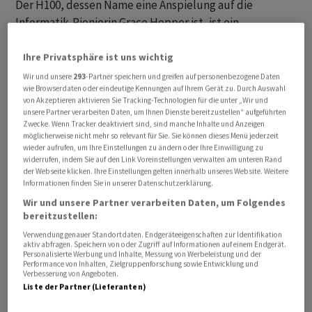
Der H100, dessen Name eine Anspielung auf die
Informatik-Pionierin Grace Hopper ist, ist ein
Grafikprozessor. Es handelt sich um eine
leistungsstärkere Version eines Chips, der
Ihre Privatsphäre ist uns wichtig
normalerweise in PCs verbaut wird und Gamern zu
Wir und unsere
293
-Partner speichern und greifen auf personenbezogene Daten
wie Browserdaten oder eindeutige Kennungen auf Ihrem Gerät zu. Durch Auswahl
einem möglichst realistischen visuellen Erlebnis verhilft.
von Akzeptieren aktivieren Sie Tracking-Technologien für die unter „Wir und
Er wurde jedoch für die Verarbeitung riesiger
unsere Partner verarbeiten Daten, um Ihnen Dienste bereitzustellen“ aufgeführten
Zwecke. Wenn Tracker deaktiviert sind, sind manche Inhalte und Anzeigen
Datenmengen und Berechnungen mit hoher
möglicherweise nicht mehr so relevant für Sie. Sie können dieses Menü jederzeit
Geschwindigkeit optimiert und eignet sich daher
wieder aufrufen, um Ihre Einstellungen zu ändern oder Ihre Einwilligung zu
widerrufen, indem Sie auf den Link Voreinstellungen verwalten am unteren Rand
perfekt für die leistungsintensive Aufgabe des Trainings
der Webseite klicken. Ihre Einstellungen gelten innerhalb unseres Website. Weitere
von KI-Modellen. Das 1993 gegründete Unternehmen
Informationen finden Sie in unserer Datenschutzerklärung.
Nvidia leistete mit Investitionen, die fast zwei
Wir und unsere Partner verarbeiten Daten, um Folgendes
Jahrzehnte zurückreichen, Pionierarbeit auf diesem
bereitzustellen:
Markt und wettete darauf, dass die Fähigkeit zur
Verwendung genauer Standortdaten. Endgeräteeigenschaften zur Identifikation
aktiv abfragen. Speichern von oder Zugriff auf Informationen auf einem Endgerät.
Parallelverarbeitung seine Chips eines Tages auch für
Personalisierte Werbung und Inhalte, Messung von Werbeleistung und der
Performance von Inhalten, Zielgruppenforschung sowie Entwicklung und
Anwendungen ausserhalb von Games wertvoll machen
Verbesserung von Angeboten.
würde.
Liste der Partner (Lieferanten)