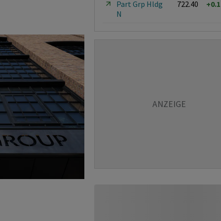
Part Grp Hldg
722.40
+0.
N