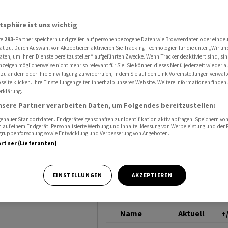
ünftel zu - Dividende wird erhöht
PARTNERS GROUP HOL
atsphäre ist uns wichtig
NG
re
293
-Partner speichern und greifen auf personenbezogene Daten wie Browserdaten oder einde
t 2025
ät zu. Durch Auswahl von Akzeptieren aktivieren Sie Tracking-Technologien für die unter „Wir un
aten, um Ihnen Dienste bereitzustellen“ aufgeführten Zwecke. Wenn Tracker deaktiviert sind, s
nzeigen möglicherweise nicht mehr so relevant für Sie. Sie können dieses Menü jederzeit wieder a
 zu ändern oder Ihre Einwilligung zu widerrufen, indem Sie auf den Link Voreinstellungen verwal
eite klicken. Ihre Einstellungen gelten innerhalb unseres Website. Weitere Informationen finden 
rklärung.
höht
nsere Partner verarbeiten Daten, um Folgendes bereitzustellen:
nauer Standortdaten. Endgeräteeigenschaften zur Identifikation aktiv abfragen. Speichern von 
 auf einem Endgerät. Personalisierte Werbung und Inhalte, Messung von Werbeleistung und der
elgruppenforschung sowie Entwicklung und Verbesserung von Angeboten.
artner (Lieferanten)
 Jahr deutlich
EINSTELLUNGEN
AKZEPTIEREN
 Gewinn klar
Name
Aktuell
+