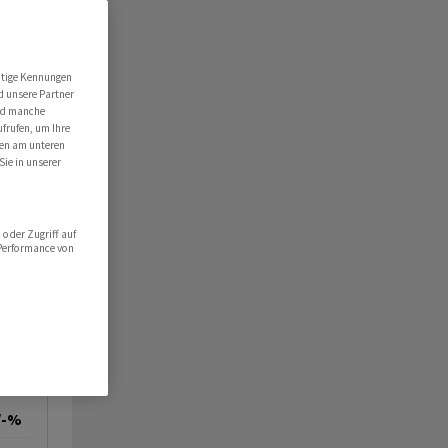
DI
utige Kennungen
d unsere Partner
ind manche
ufrufen, um Ihre
ten am unteren
Sie in unserer
oder Zugriff auf
 Performance von
/-%