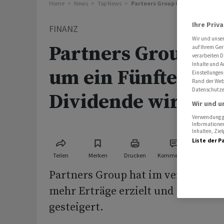
Home
News
Top News
Partners Group legt 2025 um ein F
Ihre Priv
FINANZ
Wir und unse
Partners Group leg
auf Ihrem Ger
verarbeiten D
Inhalte und A
um ein Fünftel zu -
Einstellungen
Rand der Webs
Datenschutze
Dividende wird er
Wir und u
Verwendung ge
Informationen
Inhalten, Zi
Liste der P
Teilen
Merken
Drucken
Kommentare
Partners Group hat im vergangenen
mehr Erträge erzielt und auch den
gesteigert.