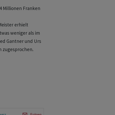
4 Millionen Franken
eister erhielt
etwas weniger als im
fred Gantner und Urs
en zugesprochen.
weiz
Folgen