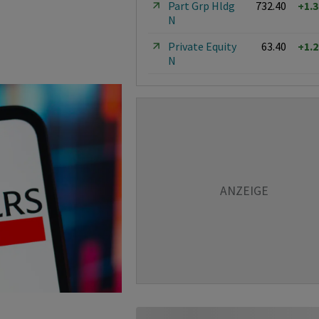
Part Grp Hldg
732.40
+1.
N
Private Equity
63.40
+1.
N