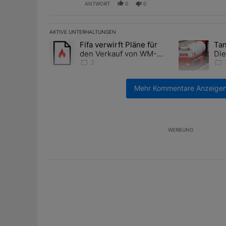
ANTWORT
0
0
AKTIVE UNTERHALTUNGEN
Das Folgende ist eine Liste der am meisten kommentier
Fifa verwirft Pläne für
Tan
Ein Trendartikel mit dem Titel "Fifa verwirft Pläne f
Ein Trendartik
den Verkauf von WM-
Die
Anteilen
teu
2
Mehr Kommentare Anzeige
U
WERBUNG