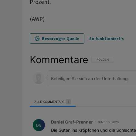
Prozent.
(AWP)
Bevorzugte Quelle
So funktioniert's
Kommentare
FOLGE DIESER UNTERHAL
FOLGEN
ALLE KOMMENTARE
1
Alle Kommentare
Kommentar von Daniel Graf-Prenner.
Daniel Graf-Prenner
JUNE 18, 2026
DG
Die Guten ins Kröpfchen und die Schlecht