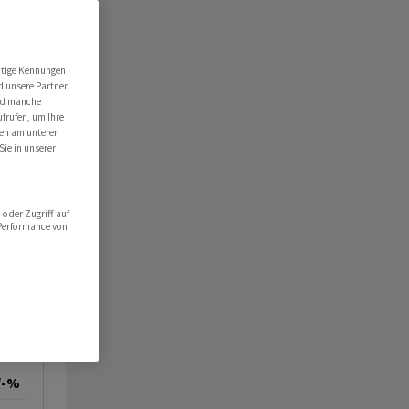
DI
utige Kennungen
d unsere Partner
ind manche
ufrufen, um Ihre
ten am unteren
Sie in unserer
oder Zugriff auf
 Performance von
/-%