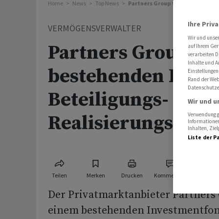
Home
News
Top News
Partners Group teilt bestehende
Ihre Priv
VERMÖGENSVERWALTER
Wir und unse
Partners Group tei
auf Ihrem Ger
verarbeiten D
Inhalte und A
bestehenden Fonds
Einstellungen
Rand der Webs
Datenschutze
Beteiligungs- und
Wir und u
Realisierungsakti
Verwendung ge
Informationen
Inhalten, Zi
Liste der P
Teilen
Merken
Drucken
Kommentare
Der Privatmarktanbieter Partners 
einem bestehenden Investmentfon