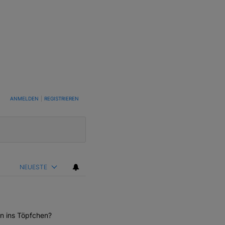
TUNG, UM BENACHRICHTIGT ZU WERDEN, WENN NEUE KOMMENTARE VERÖFFENTLICHT WE
ANMELDEN
|
REGISTRIEREN
NEUESTE
en ins Töpfchen?