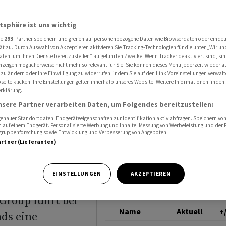
n Fonds in Beteiligungs- und Realisierungsaktien
PARTNERS GROUP HOL
atsphäre ist uns wichtig
NG
re
293
-Partner speichern und greifen auf personenbezogene Daten wie Browserdaten oder einde
lt
ät zu. Durch Auswahl von Akzeptieren aktivieren Sie Tracking-Technologien für die unter „Wir un
aten, um Ihnen Dienste bereitzustellen“ aufgeführten Zwecke. Wenn Tracker deaktiviert sind, s
nzeigen möglicherweise nicht mehr so relevant für Sie. Sie können dieses Menü jederzeit wieder a
 in
 zu ändern oder Ihre Einwilligung zu widerrufen, indem Sie auf den Link Voreinstellungen verwal
eite klicken. Ihre Einstellungen gelten innerhalb unseres Website. Weitere Informationen finden 
rklärung.
nsere Partner verarbeiten Daten, um Folgendes bereitzustellen:
en
nauer Standortdaten. Endgeräteeigenschaften zur Identifikation aktiv abfragen. Speichern von 
 auf einem Endgerät. Personalisierte Werbung und Inhalte, Messung von Werbeleistung und der
elgruppenforschung sowie Entwicklung und Verbesserung von Angeboten.
artner (Lieferanten)
EINSTELLUNGEN
AKZEPTIEREN
Group führt bei
Name
Aktuell
+
ds eine