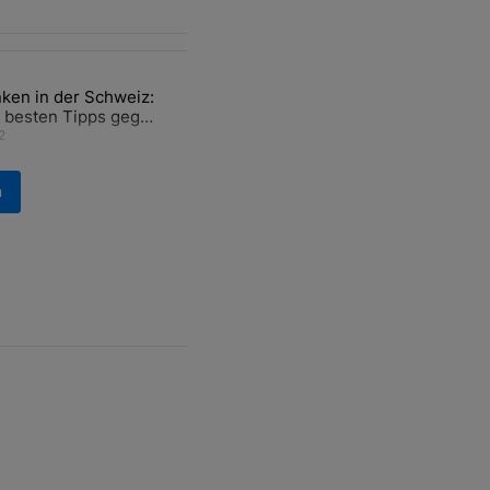
ten Artikel der letzten 7 days.
ken in der Schweiz:
ür den Verkauf von WM-Anteilen" mit 2 kommentare.
el mit dem Titel "Tanken in der Schweiz: Die besten Tipps gegen teu
 besten Tipps gegen
ren Sprit
2
n
nterstützt von