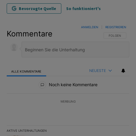
Bevorzugte Quelle
So funktioniert's
ANMELDEN
|
REGISTRIEREN
Kommentare
FOLGE DIESER U
FOLGEN
NEUESTE
ALLE KOMMENTARE
Alle Kommentare
Noch keine Kommentare
WERBUNG
AKTIVE UNTERHALTUNGEN
Das Folgende ist eine Liste der am meisten kommentierten Artikel