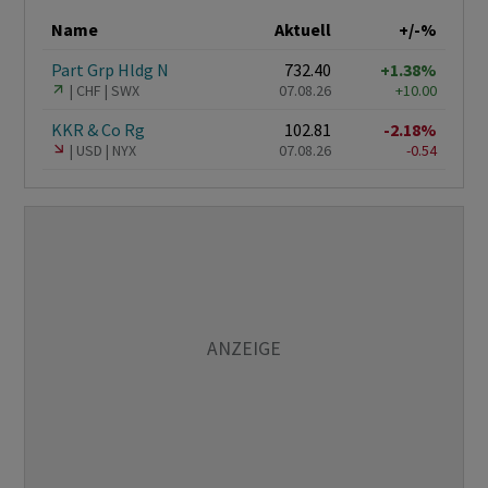
Name
Aktuell
+/-%
Part Grp Hldg N
732.40
+1.38%
CHF
SWX
07.08.26
+10.00
KKR & Co Rg
102.81
-2.18%
USD
NYX
07.08.26
-0.54