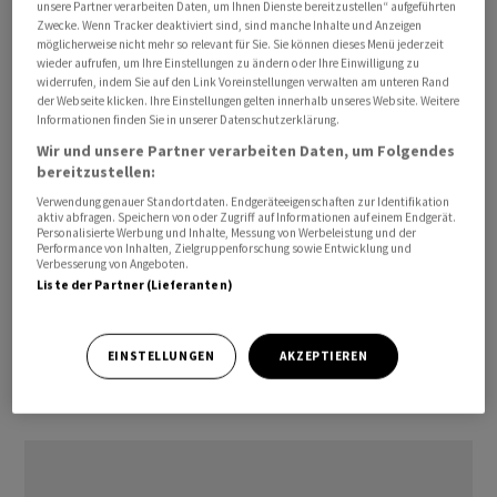
unsere Partner verarbeiten Daten, um Ihnen Dienste bereitzustellen“ aufgeführten
bisherige Gesamtjahr beträgt das Minus für die Titel von
Zwecke. Wenn Tracker deaktiviert sind, sind manche Inhalte und Anzeigen
Partners Group damit noch immer fast 30 Prozent.
möglicherweise nicht mehr so relevant für Sie. Sie können dieses Menü jederzeit
wieder aufrufen, um Ihre Einstellungen zu ändern oder Ihre Einwilligung zu
widerrufen, indem Sie auf den Link Voreinstellungen verwalten am unteren Rand
Einschränkung auch für Delaware-Fonds
der Webseite klicken. Ihre Einstellungen gelten innerhalb unseres Website. Weitere
Informationen finden Sie in unserer Datenschutzerklärung.
In einem Geschäfts-Update vermeldete Partners Group
Wir und unsere Partner verarbeiten Daten, um Folgendes
bereitzustellen:
am Donnerstag, dass die Rücknahmeforderungen auch
für einen weiteren sogenannten «Evergreen»-Fonds -
Verwendung genauer Standortdaten. Endgeräteeigenschaften zur Identifikation
aktiv abfragen. Speichern von oder Zugriff auf Informationen auf einem Endgerät.
das sind offene Fonds ohne Laufzeitbeschränkung -
Personalisierte Werbung und Inhalte, Messung von Werbeleistung und der
Performance von Inhalten, Zielgruppenforschung sowie Entwicklung und
begrenzt werden dürften. Für den in Delaware
Verbesserung von Angeboten.
angesiedelten Private-Equity-Fonds lägen
Liste der Partner (Lieferanten)
Rücknahmeforderungen über rund 6 Prozent des
Nettoanlagevermögens (NAV) vor. Die Rücknahmen für
EINSTELLUNGEN
AKZEPTIEREN
solche Anlageinstrumente sind auf 5 Prozent des NAV
pro Quartal beschränkt.