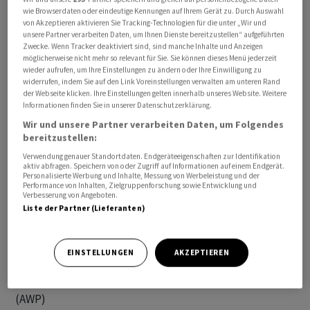
wie Browserdaten oder eindeutige Kennungen auf Ihrem Gerät zu. Durch Auswahl
von Akzeptieren aktivieren Sie Tracking-Technologien für die unter „Wir und
unsere Partner verarbeiten Daten, um Ihnen Dienste bereitzustellen“ aufgeführten
Zwecke. Wenn Tracker deaktiviert sind, sind manche Inhalte und Anzeigen
Mit den Finanzierungszusagen sei sichergestellt, dass
möglicherweise nicht mehr so relevant für Sie. Sie können dieses Menü jederzeit
wieder aufrufen, um Ihre Einstellungen zu ändern oder Ihre Einwilligung zu
die Quotenzahlungen zur Erfüllung der Sanierung
widerrufen, indem Sie auf den Link Voreinstellungen verwalten am unteren Rand
fristgerecht erfüllt werden könnten, heisst es in einer
der Webseite klicken. Ihre Einstellungen gelten innerhalb unseres Website. Weitere
Informationen finden Sie in unserer Datenschutzerklärung.
Mitteilung des angeschlagenen
Wir und unsere Partner verarbeiten Daten, um Folgendes
Zweiradherstellers
Pierer Mobility
vom Dienstag.
bereitzustellen:
Verwendung genauer Standortdaten. Endgeräteeigenschaften zur Identifikation
Die Gläubiger hatten Ende Februar den Sanierungsplan
aktiv abfragen. Speichern von oder Zugriff auf Informationen auf einem Endgerät.
Personalisierte Werbung und Inhalte, Messung von Werbeleistung und der
mit einer Quote von 30 Prozent genehmigt, der bis zum
Performance von Inhalten, Zielgruppenforschung sowie Entwicklung und
23. Mai zu erfüllen war. Der Gesamtbetrag der
Verbesserung von Angeboten.
Liste der Partner (Lieferanten)
Finanzierung der Quoten belaufe sich auf rund 600
Millionen Euro. Nun müssten nach den
Finanzierungszusagen nur noch die erforderlichen
EINSTELLUNGEN
AKZEPTIEREN
Verträge abgeschlossen werden.
(AWP)