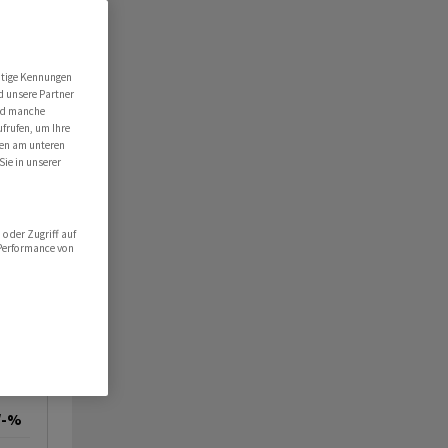
utige Kennungen
d unsere Partner
ind manche
ufrufen, um Ihre
ten am unteren
Sie in unserer
oder Zugriff auf
 Performance von
/-%