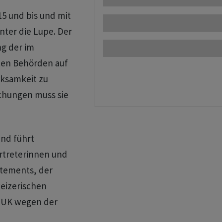
15 und bis und mit
nter die Lupe. Der
ng der im
ten Behörden auf
rksamkeit zu
uchungen muss sie
nd führt
rtreterinnen und
rtements, der
eizerischen
e PUK wegen der