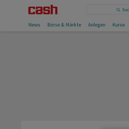
Sie lesen:
PUK-Bericht zur CS-Krise soll Ende 2024 vor
News
Börse & Märkte
Anlegen
Kurse