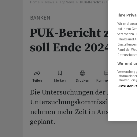
Home
News
Top News
PUK-Bericht zur CS-Krise soll End
Ihre Priv
BANKEN
Wir und unse
PUK-Bericht zur C
auf Ihrem Ger
verarbeiten D
Inhalte und A
soll Ende 2024 vor
Einstellungen
Rand der Webs
Datenschutze
Wir und u
Verwendung ge
Informationen
Teilen
Merken
Drucken
Kommentare
Inhalten, Zi
Liste der P
Die Untersuchungen der Parlamen
Untersuchungskommission (PUK) 
nehmen mehr Zeit in Anspruch als
geplant.