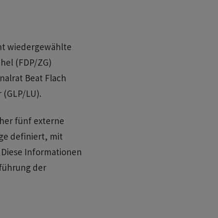
ht wiedergewählte
chel (FDP/ZG)
nalrat Beat Flach
r (GLP/LU).
her fünf externe
e definiert, mit
. Diese Informationen
sführung der