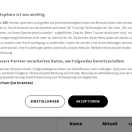
e 2024 vorliegen
UBS GROUP
atsphäre ist uns wichtig
re
293
-Partner speichern und greifen auf personenbezogene Daten wie Browserdaten oder einde
S-Krise
ät zu. Durch Auswahl von Akzeptieren aktivieren Sie Tracking-Technologien für die unter „Wir un
aten, um Ihnen Dienste bereitzustellen“ aufgeführten Zwecke. Wenn Tracker deaktiviert sind, s
nzeigen möglicherweise nicht mehr so relevant für Sie. Sie können dieses Menü jederzeit wieder a
liegen
 zu ändern oder Ihre Einwilligung zu widerrufen, indem Sie auf den Link Voreinstellungen verwal
eite klicken. Ihre Einstellungen gelten innerhalb unseres Website. Weitere Informationen finden 
rklärung.
nsere Partner verarbeiten Daten, um Folgendes bereitzustellen:
nauer Standortdaten. Endgeräteeigenschaften zur Identifikation aktiv abfragen. Speichern von 
 auf einem Endgerät. Personalisierte Werbung und Inhalte, Messung von Werbeleistung und der
elgruppenforschung sowie Entwicklung und Verbesserung von Angeboten.
artner (Lieferanten)
tarischen
zur CS-Krise
EINSTELLUNGEN
AKZEPTIEREN
 anfänglich
Name
Aktuell
+