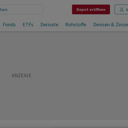
Depot
eröffnen
liegen
Fonds
ETFs
Derivate
Rohstoffe
Devisen & Zinse
Teilen
Merken
Drucken
Kommentare