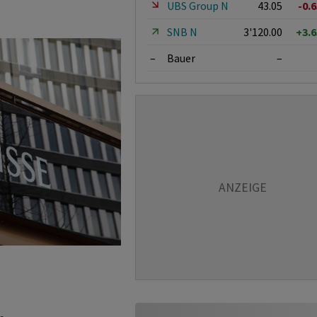
UBS Group N
43.05
-0.
SNB N
3'120.00
+3.
–
Bauer
–