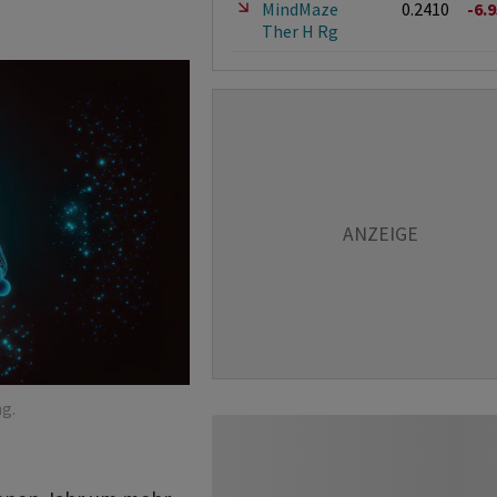
MindMaze
0.2410
-6.
Ther H Rg
g.