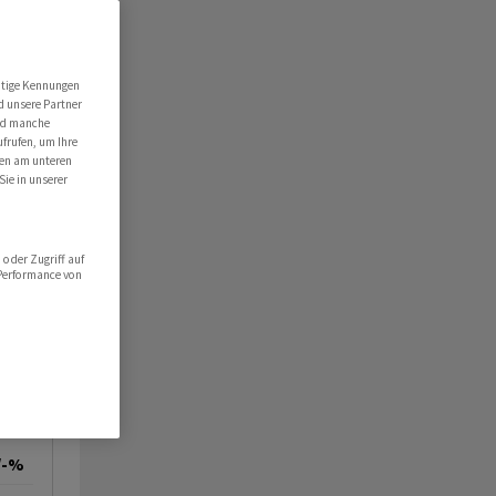
utige Kennungen
d unsere Partner
ind manche
ufrufen, um Ihre
ten am unteren
Sie in unserer
oder Zugriff auf
 Performance von
/-%