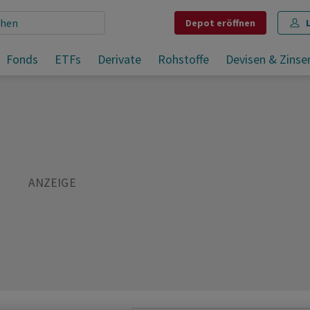
Depot
eröffnen
rlust
Fonds
ETFs
Derivate
Rohstoffe
Devisen & Zinse
Teilen
Merken
Drucken
Kommentare