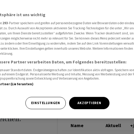
weniger Verlust
RELIEF THERAPEUTICS
atsphäre ist uns wichtig
re
293
-Partner speichern und greifen auf personenbezogene Daten wie Browserdaten oder einde
cs macht
ät zu. Durch Auswahl von Akzeptieren aktivieren Sie Tracking-Technologien für die unter „Wir un
aten, um Ihnen Dienste bereitzustellen“ aufgeführten Zwecke. Wenn Tracker deaktiviert sind, s
nzeigen möglicherweise nicht mehr so relevant für Sie. Sie können dieses Menü jederzeit wieder a
ust
 zu ändern oder Ihre Einwilligung zu widerrufen, indem Sie auf den Link Voreinstellungen verwal
eite klicken. Ihre Einstellungen gelten innerhalb unseres Website. Weitere Informationen finden 
rklärung.
nsere Partner verarbeiten Daten, um Folgendes bereitzustellen:
nauer Standortdaten. Endgeräteeigenschaften zur Identifikation aktiv abfragen. Speichern von 
 auf einem Endgerät. Personalisierte Werbung und Inhalte, Messung von Werbeleistung und der
elgruppenforschung sowie Entwicklung und Verbesserung von Angeboten.
artner (Lieferanten)
lief
2024 deutlich
EINSTELLUNGEN
AKZEPTIEREN
ttel sollten
reichen.
Name
Aktuell
+