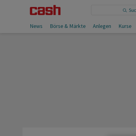
Sie lesen:
Relief Therapeutics macht 2024 weniger Ve
News
Börse & Märkte
Anlegen
Kurse