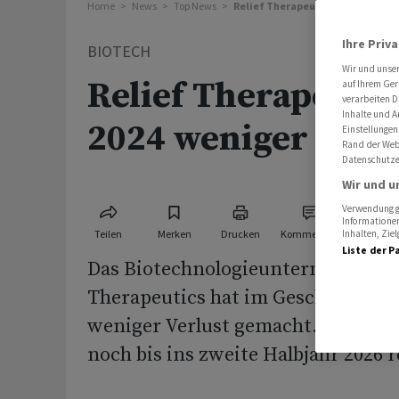
Home
News
Top News
Relief Therapeutics macht 2024 
Ihre Priv
BIOTECH
Wir und unse
Relief Therapeuti
auf Ihrem Ger
verarbeiten D
Inhalte und A
2024 weniger Verl
Einstellungen
Rand der Webs
Datenschutze
Wir und u
Verwendung ge
Informationen
Teilen
Merken
Drucken
Kommentare
Inhalten, Zi
Liste der P
Das Biotechnologieunternehmen Re
Therapeutics hat im Geschäftsjahr 
weniger Verlust gemacht. Die Barmi
noch bis ins zweite Halbjahr 2026 