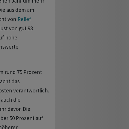
genen Jahr um mehr
 wie aus dem am
cht von
Relief
ust von gut 98
auf hohe
enswerte
um rund 75 Prozent
macht das
sten verantwortlich.
 auch die
ahr davor. Die
ber 50 Prozent auf
 höherer