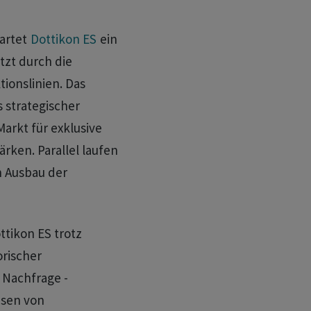
wartet
Dottikon ES
ein
zt durch die
ionslinien. Das
 strategischer
arkt für exklusive
rken. Parallel laufen
n Ausbau der
ttikon ES trotz
orischer
 Nachfrage -
asen von