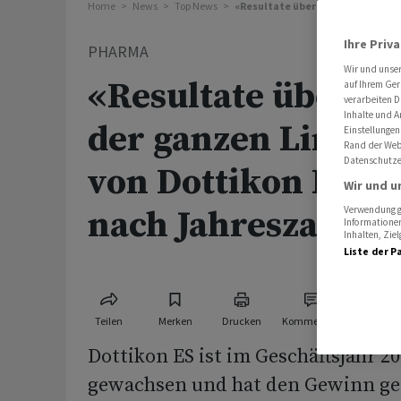
Home
News
Top News
«Resultate überzeugen auf der g
Ihre Priv
PHARMA
Wir und unse
«Resultate überze
auf Ihrem Ger
verarbeiten D
Inhalte und A
der ganzen Linie»:
Einstellungen
Rand der Webs
Datenschutze
von Dottikon ES s
Wir und u
nach Jahreszahlen
Verwendung ge
Informationen
Inhalten, Zi
Liste der P
Teilen
Merken
Drucken
Kommentare
Dottikon ES ist im Geschäftsjahr 2
gewachsen und hat den Gewinn ges