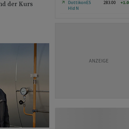
DottikonES
283.00
+1.
und der Kurs
Hld N