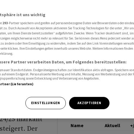
anzen Linie»: Aktien von Dottikon ES springen nach Jahreszahlen an
DOTTIKON
atsphäre ist uns wichtig
re
293
-Partner speichern und greifen auf personenbezogene Daten wie Browserdaten oder einde
ugen auf
ät zu. Durch Auswahl von Akzeptieren aktivieren Sie Tracking-Technologien für die unter „Wir un
aten, um Ihnen Dienste bereitzustellen“ aufgeführten Zwecke. Wenn Tracker deaktiviert sind, s
nzeigen möglicherweise nicht mehr so relevant für Sie. Sie können dieses Menü jederzeit wieder a
 Aktien
 zu ändern oder Ihre Einwilligung zu widerrufen, indem Sie auf den Link Voreinstellungen verwal
eite klicken. Ihre Einstellungen gelten innerhalb unseres Website. Weitere Informationen finden 
rklärung.
pringen
nsere Partner verarbeiten Daten, um Folgendes bereitzustellen:
 an
nauer Standortdaten. Endgeräteeigenschaften zur Identifikation aktiv abfragen. Speichern von 
 auf einem Endgerät. Personalisierte Werbung und Inhalte, Messung von Werbeleistung und der
elgruppenforschung sowie Entwicklung und Verbesserung von Angeboten.
artner (Lieferanten)
EINSTELLUNGEN
AKZEPTIEREN
024/25 markant
Name
Aktuell
+
teigert. Der