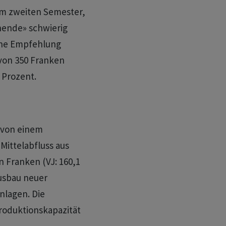
im zweiten Semester,
ehende» schwierig
eine Empfehlung
von 350 Franken
0 Prozent.
 von einem
Mittelabfluss aus
en Franken (VJ: 160,1
usbau neuer
nlagen. Die
Produktionskapazität