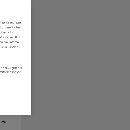
utige Kennungen
d unsere Partner
ind manche
ufrufen, um Ihre
ten am unteren
Sie in unserer
oder Zugriff auf
 Performance von
/-%