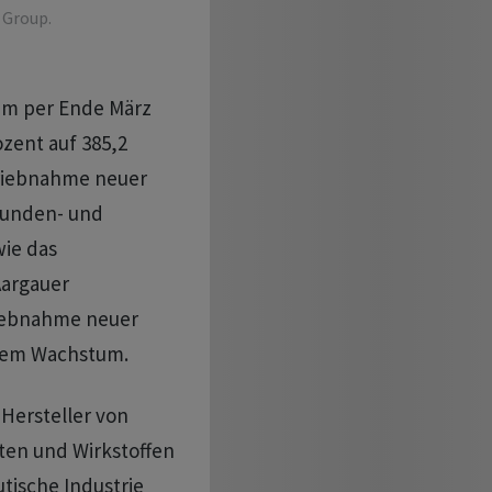
 Group.
em per Ende März
zent auf 385,2
triebnahme neuer
Kunden- und
wie das
Aargauer
riebnahme neuer
erem Wachstum.
Hersteller von
en und Wirkstoffen
tische Industrie