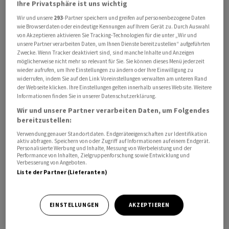
Ihre Privatsphäre ist uns wichtig
Wir und unsere
293
-Partner speichern und greifen auf personenbezogene Daten
wie Browserdaten oder eindeutige Kennungen auf Ihrem Gerät zu. Durch Auswahl
von Akzeptieren aktivieren Sie Tracking-Technologien für die unter „Wir und
unsere Partner verarbeiten Daten, um Ihnen Dienste bereitzustellen“ aufgeführten
Zwecke. Wenn Tracker deaktiviert sind, sind manche Inhalte und Anzeigen
möglicherweise nicht mehr so relevant für Sie. Sie können dieses Menü jederzeit
Der Umsatz soll 2025 zwischen 25 und 30 Prozent
wieder aufrufen, um Ihre Einstellungen zu ändern oder Ihre Einwilligung zu
widerrufen, indem Sie auf den Link Voreinstellungen verwalten am unteren Rand
zulegen, wie Deutschlands grösster Rüstungskonzern
der Webseite klicken. Ihre Einstellungen gelten innerhalb unseres Website. Weitere
am Mittwoch in Düsseldorf mitteilte. Im vergangenen
Informationen finden Sie in unserer Datenschutzerklärung.
Jahr stiegen die Erlöse im Vorjahresvergleich um 36
Wir und unsere Partner verarbeiten Daten, um Folgendes
Prozent auf 9,75 Milliarden Euro.
Rheinmetall
hatte
bereitzustellen:
rund 10 Milliarden Euro in Aussicht gestellt. Die
Verwendung genauer Standortdaten. Endgeräteeigenschaften zur Identifikation
aktiv abfragen. Speichern von oder Zugriff auf Informationen auf einem Endgerät.
operative Marge stieg 2024 auf 15,2 Prozent nach 12,8
Personalisierte Werbung und Inhalte, Messung von Werbeleistung und der
Performance von Inhalten, Zielgruppenforschung sowie Entwicklung und
Prozent im Jahr zuvor.
Verbesserung von Angeboten.
Liste der Partner (Lieferanten)
Im laufenden Jahr peilt
Rheinmetall
hier eine leichte
Steigerung auf rund 15,5 Prozent an. Das operative
EINSTELLUNGEN
AKZEPTIEREN
Ergebnis schnellte im vergangenen Jahr im Vergleich zu
2023 um 61 Prozent auf 1,48 Milliarden Euro nach oben.