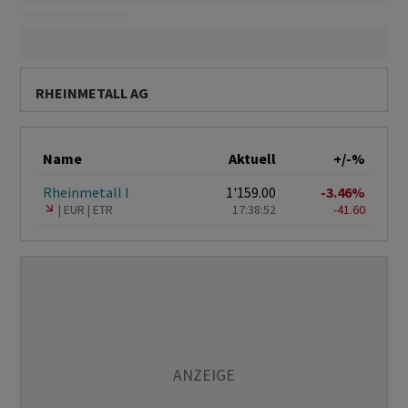
RHEINMETALL AG
Name
Aktuell
+/-%
Rheinmetall I
1'159.00
-3.46%
EUR
ETR
17:38:52
-41.60