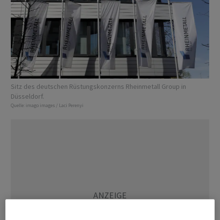
Sitz des deutschen Rüstungskonzerns Rheinmetall Group in
Düsseldorf.
Quelle:
imago images / Laci Perenyi