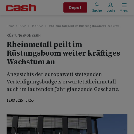
Depot
Suche
Login
Menu
Home
News
Top News
Rheinmetall peilt im Rüstungsboom weiter kräftiges Wac
RÜSTUNGSKONZERN
Rheinmetall peilt im
Rüstungsboom weiter kräftiges
Wachstum an
Angesichts der europaweit steigenden
Verteidigungsbudgets erwartet Rheinmetall
auch im laufenden Jahr glänzende Geschäfte.
12.03.2025 07:55