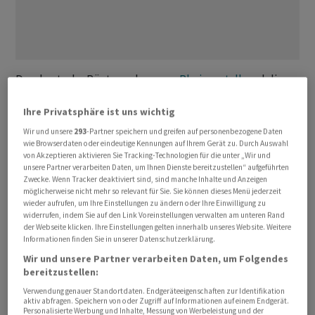
Der deutsche Rüstungskonzern
Rheinmetall
und die
italienische Waffenschmiede
Leonardo
gaben in Rom die
Ihre Privatsphäre ist uns wichtig
Gründung eines gemeinsamen Unternehmens bekannt,
bei dem beide Partner jeweils 50 Prozent der Anteile
Wir und unsere
293
-Partner speichern und greifen auf personenbezogene Daten
wie Browserdaten oder eindeutige Kennungen auf Ihrem Gerät zu. Durch Auswahl
halten. Mit der formellen Genehmigung durch die
von Akzeptieren aktivieren Sie Tracking-Technologien für die unter „Wir und
Behörden rechnen sie bis Anfang 2025. Als erster
unsere Partner verarbeiten Daten, um Ihnen Dienste bereitzustellen“ aufgeführten
Zwecke. Wenn Tracker deaktiviert sind, sind manche Inhalte und Anzeigen
Grossauftrag ist eine Bestellung der italienischen Armee
möglicherweise nicht mehr so relevant für Sie. Sie können dieses Menü jederzeit
mit einem Gesamtwert von mehr als 20 Milliarden Euro
wieder aufrufen, um Ihre Einstellungen zu ändern oder Ihre Einwilligung zu
widerrufen, indem Sie auf den Link Voreinstellungen verwalten am unteren Rand
in Sicht.
der Webseite klicken. Ihre Einstellungen gelten innerhalb unseres Website. Weitere
Informationen finden Sie in unserer Datenschutzerklärung.
Die neue Firma soll ihren Hauptsitz in Rom haben. Das
Wir und unsere Partner verarbeiten Daten, um Folgendes
operative Zentrum soll in der norditalienischen
bereitzustellen:
Hafenstadt La Spezia angesiedelt werden, wo
Leonardo
Verwendung genauer Standortdaten. Endgeräteeigenschaften zur Identifikation
aktiv abfragen. Speichern von oder Zugriff auf Informationen auf einem Endgerät.
heute bereits ein Werk hat. 60 Prozent der Aktivitäten
Personalisierte Werbung und Inhalte, Messung von Werbeleistung und der