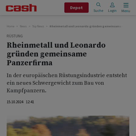
Depot
Suche
Login
Menu
Home
News
Top News
Rheinmetall und Leonardo gründen gemeinsame Panzerfi
RÜSTUNG
Rheinmetall und Leonardo
gründen gemeinsame
Panzerfirma
In der europäischen Rüstungsindustrie entsteht
ein neues Schwergewicht zum Bau von
Kampfpanzern.
15.10.2024 12:41