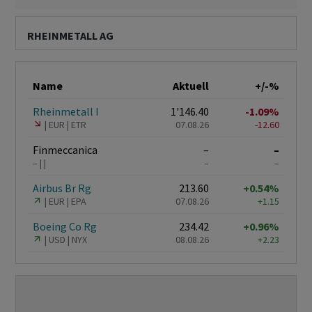
RHEINMETALL AG
Name
Aktuell
+/-%
Rheinmetall I
1'146.40
-1.09%
EUR
ETR
07.08.26
-12.60
Finmeccanica
–
–
–
–
–
Airbus Br Rg
213.60
+0.54%
EUR
EPA
07.08.26
+1.15
Boeing Co Rg
234.42
+0.96%
USD
NYX
08.08.26
+2.23