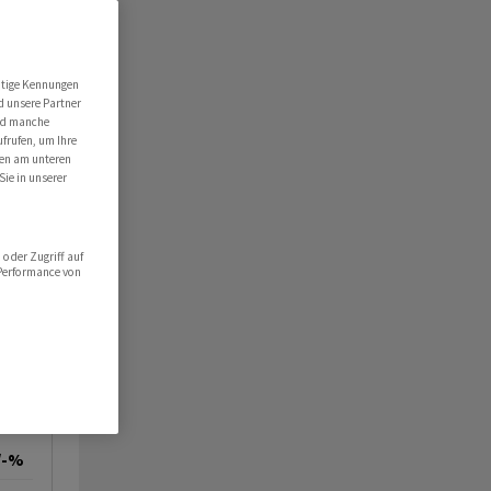
utige Kennungen
d unsere Partner
ind manche
ufrufen, um Ihre
ten am unteren
Sie in unserer
oder Zugriff auf
 Performance von
/-%