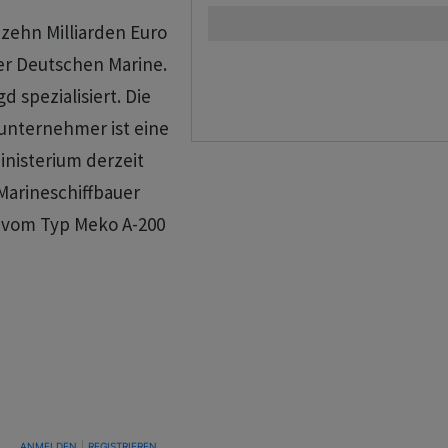
zehn Milliarden Euro
er Deutschen Marine.
d spezialisiert. Die
unternehmer ist eine
inisterium derzeit
 Marineschiffbauer
 vom Typ Meko A-200
TUNG, UM BENACHRICHTIGT ZU WERDEN, WENN NEUE KOMMENTARE VERÖFFENTLICHT WE
ANMELDEN
|
REGISTRIEREN