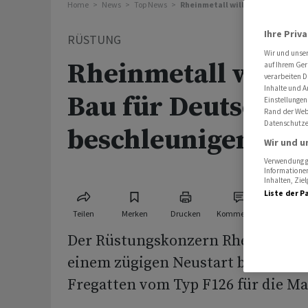
Home
News
Top News
Rheinmetall will Fregatten-Bau 
Ihre Priv
RÜSTUNG
Wir und unse
Rheinmetall will F
auf Ihrem Ger
verarbeiten D
Inhalte und A
Bau für Deutsche 
Einstellungen
Rand der Webs
Datenschutze
beschleunigen
Wir und u
Verwendung ge
Informationen
Inhalten, Zi
Liste der P
Teilen
Merken
Drucken
Kommentare
Der Rüstungskonzern Rheinmetall
einem zügigen Neustart beim vers
Fregatten vom Typ F126 für die Ma