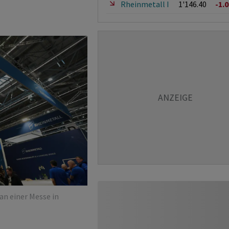
Rheinmetall I
1'146.40
-1.
n einer Messe in