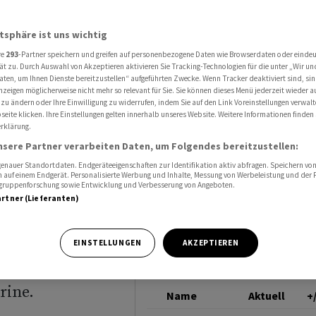
für Deutsche Marine beschleunigen
RHEINMETALL AG
atsphäre ist uns wichtig
re
293
-Partner speichern und greifen auf personenbezogene Daten wie Browserdaten oder einde
regatten-
ät zu. Durch Auswahl von Akzeptieren aktivieren Sie Tracking-Technologien für die unter „Wir un
aten, um Ihnen Dienste bereitzustellen“ aufgeführten Zwecke. Wenn Tracker deaktiviert sind, s
nzeigen möglicherweise nicht mehr so relevant für Sie. Sie können dieses Menü jederzeit wieder a
Marine
 zu ändern oder Ihre Einwilligung zu widerrufen, indem Sie auf den Link Voreinstellungen verwal
eite klicken. Ihre Einstellungen gelten innerhalb unseres Website. Weitere Informationen finden 
rklärung.
nsere Partner verarbeiten Daten, um Folgendes bereitzustellen:
nauer Standortdaten. Endgeräteeigenschaften zur Identifikation aktiv abfragen. Speichern von 
 auf einem Endgerät. Personalisierte Werbung und Inhalte, Messung von Werbeleistung und der
elgruppenforschung sowie Entwicklung und Verbesserung von Angeboten.
artner (Lieferanten)
 rechnet mit
EINSTELLUNGEN
AKZEPTIEREN
päteten Bau der
rine.
Name
Aktuell
+