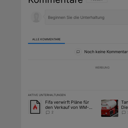
ALLE KOMMENTARE
Alle Kommentare
Noch keine Kommentar
WERBUNG
AKTIVE UNTERHALTUNGEN
Das Folgende ist eine Liste der am meisten kommentier
Fifa verwirft Pläne für
Tan
Ein Trendartikel mit dem Titel "Fifa verwirft Pläne f
Ein Trendartik
den Verkauf von WM-
Die
Anteilen
teu
2