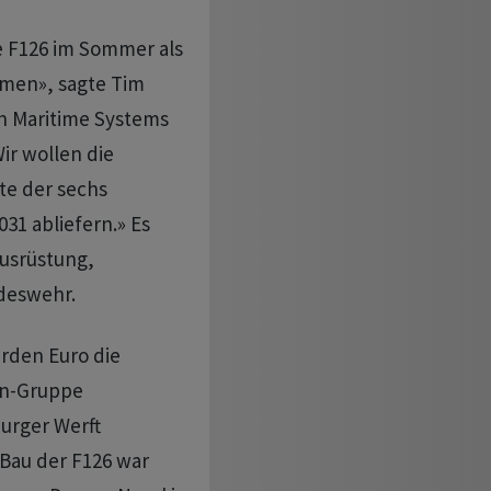
e F126 im Sommer als
men», sagte Tim
n Maritime Systems
ir wollen die
te der sechs
31 abliefern.» Es
usrüstung,
deswehr.
arden Euro die
en-Gruppe
urger Werft
Bau der F126 war