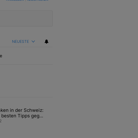
NEUESTE
e
ten Artikel der letzten 7 days.
ken in der Schweiz:
ür den Verkauf von WM-Anteilen" mit 2 kommentare.
el mit dem Titel "Tanken in der Schweiz: Die besten Tipps gegen teu
 besten Tipps gegen
ren Sprit
2