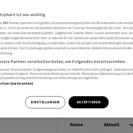
b Luxusgüteraktien wieder gefragt sind
GOLDUNZE DOLLAR
atsphäre ist uns wichtig
re
293
-Partner speichern und greifen auf personenbezogene Daten wie Browserdaten oder einde
und Co.:
ät zu. Durch Auswahl von Akzeptieren aktivieren Sie Tracking-Technologien für die unter „Wir un
aten, um Ihnen Dienste bereitzustellen“ aufgeführten Zwecke. Wenn Tracker deaktiviert sind, s
nzeigen möglicherweise nicht mehr so relevant für Sie. Sie können dieses Menü jederzeit wieder a
eraktien
 zu ändern oder Ihre Einwilligung zu widerrufen, indem Sie auf den Link Voreinstellungen verwal
eite klicken. Ihre Einstellungen gelten innerhalb unseres Website. Weitere Informationen finden 
rklärung.
d
nsere Partner verarbeiten Daten, um Folgendes bereitzustellen:
nauer Standortdaten. Endgeräteeigenschaften zur Identifikation aktiv abfragen. Speichern von 
 auf einem Endgerät. Personalisierte Werbung und Inhalte, Messung von Werbeleistung und der
elgruppenforschung sowie Entwicklung und Verbesserung von Angeboten.
artner (Lieferanten)
nd im Aufwind -
EINSTELLUNGEN
AKZEPTIEREN
Name
Aktuell
+