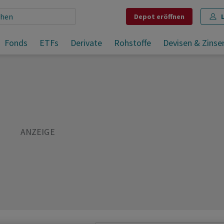
Depot
eröffnen
Richemont, LVMH und Co.: Weshalb Luxusgüteraktien wieder gefragt sind
Fonds
ETFs
Derivate
Rohstoffe
Devisen & Zinse
Teilen
Merken
Drucken
Kommentare