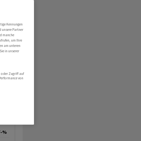
utige Kennungen
d unsere Partner
ind manche
ufrufen, um Ihre
ten am unteren
Sie in unserer
oder Zugriff auf
 Performance von
/-%