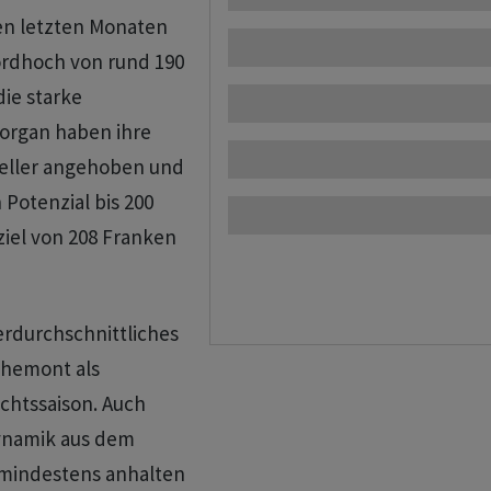
en letzten Monaten
ordhoch von rund 190
die starke
Morgan haben ihre
teller angehoben und
Potenzial bis 200
ziel von 208 Franken
rdurchschnittliches
chemont als
chtssaison. Auch
Dynamik aus dem
 mindestens anhalten