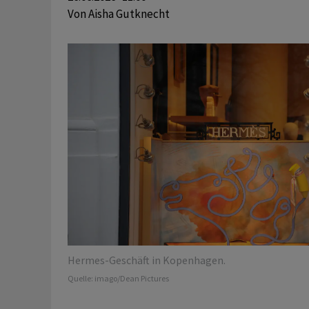
Von
Aisha Gutknecht
Hermes-Geschäft in Kopenhagen.
Quelle:
imago/Dean Pictures