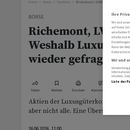
Home
News
Top News
Richemont, LVMH und Co.: Weshal
Ihre Priv
BÖRSE
Wir und unse
Richemont, LVMH 
auf Ihrem Ger
verarbeiten D
Inhalte und A
Weshalb Luxusgüt
Einstellungen
Rand der Webs
Datenschutze
wieder gefragt sin
Wir und u
Verwendung ge
Informationen
Inhalten, Zi
Liste der P
Teilen
Merken
Drucken
Kommentare
Aktien der Luxusgüterkonzerne si
aber nicht alle. Eine Übersicht.
26.06.2026 11:00