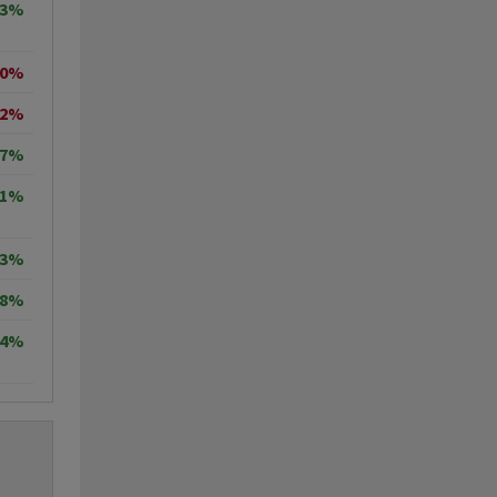
43%
20%
32%
37%
11%
23%
08%
44%