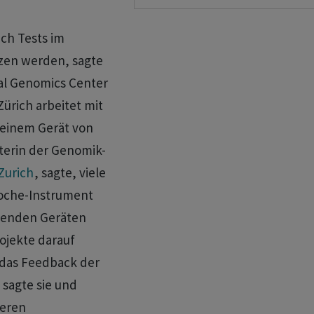
ch Tests im
tzen werden, sagte
nal Genomics Center
ürich arbeitet ⁠mit
 einem Gerät von
terin der ⁠Genomik-
Zurich
, sagte, viele
Roche-Instrument
ehenden Geräten
rojekte darauf
 das Feedback der
sagte ‌sie und
deren