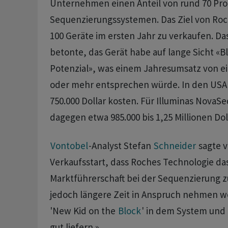
Unternehmen einen Anteil von rund 70 Pro
Sequenzierungssystemen. Das Ziel von Roch
100 Geräte im ersten ‌Jahr zu verkaufen. 
betonte, das Gerät habe auf lange Sicht «B
Potenzial», was einem Jahresumsatz von ein
oder mehr entsprechen würde. In den USA s
750.000 Dollar kosten. Für Illuminas ​Nova
dagegen etwa 985.000 bis 1,25 Millionen Dolla
Vontobel
-Analyst Stefan
Schneider
​sagte 
Verkaufsstart, dass Roches Technologie das
Marktführerschaft bei der Sequenzierung
jedoch längere Zeit in Anspruch nehmen we
'New Kid on the ‌
Block
' in dem System und 
gut liefern.»