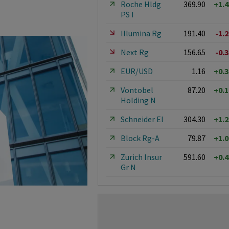
Roche Hldg
369.90
+1.
PS I
Illumina Rg
191.40
-1.
Next Rg
156.65
-0.
EUR/USD
1.16
+0.
Vontobel
87.20
+0.
Holding N
Schneider El
304.30
+1.
Block Rg-A
79.87
+1.
Zurich Insur
591.60
+0.
Gr N