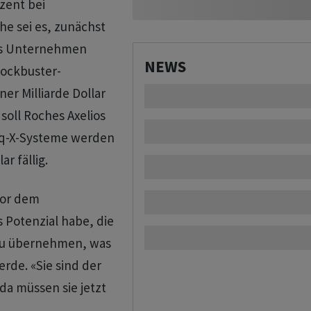
zent bei
e sei es, zunächst
Das Unternehmen
NEWS
lockbuster-
er Milliarde Dollar
oll Roches Axelios
Seq-X-Systeme werden
r fällig.
vor dem
 Potenzial ​habe, die
 zu übernehmen, was
rde. «Sie sind der
da müssen sie jetzt