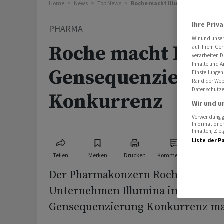
Home
News
Top News
Roche macht Illumina bei Gense
Ihre Priv
PHARMA
Wir und unse
Roche macht Illum
auf Ihrem Ger
verarbeiten D
Inhalte und A
Gensequenzierung
Einstellungen
Rand der Webs
Datenschutze
Konkurrenz
Wir und u
Verwendung ge
Informationen
Inhalten, Zi
Liste der P
Teilen
Merken
Drucken
Kommentare
Der Pharmakonzern Roche will de
Unternehmen Illumina im Bereich
Gensequenzierung Konkurrenz m