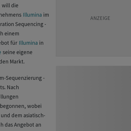
e
will die
ernehmens
Illumina
im
ation Sequencing -
ch einem
ot für ⁠
Illumina
in
e
seine eigene
den ⁠Markt.
om-Sequenzierung -
ts. Nach
ellungen
t begonnen, wobei
und dem asiatisch-
ch das Angebot an ​