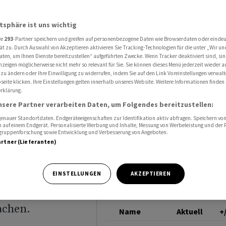
quenzierung Konkurrenz
ROCHE HLDG PS I
atsphäre ist uns wichtig
re
293
-Partner speichern und greifen auf personenbezogene Daten wie Browserdaten oder einde
ina bei
ät zu. Durch Auswahl von Akzeptieren aktivieren Sie Tracking-Technologien für die unter „Wir un
aten, um Ihnen Dienste bereitzustellen“ aufgeführten Zwecke. Wenn Tracker deaktiviert sind, s
nzeigen möglicherweise nicht mehr so relevant für Sie. Sie können dieses Menü jederzeit wieder a
 zu ändern oder Ihre Einwilligung zu widerrufen, indem Sie auf den Link Voreinstellungen verwal
eite klicken. Ihre Einstellungen gelten innerhalb unseres Website. Weitere Informationen finden 
rklärung.
nsere Partner verarbeiten Daten, um Folgendes bereitzustellen:
nauer Standortdaten. Endgeräteeigenschaften zur Identifikation aktiv abfragen. Speichern von 
 auf einem Endgerät. Personalisierte Werbung und Inhalte, Messung von Werbeleistung und der
elgruppenforschung sowie Entwicklung und Verbesserung von Angeboten.
artner (Lieferanten)
m US-
EINSTELLUNGEN
AKZEPTIEREN
 der
achen.
Name
Aktuell
+