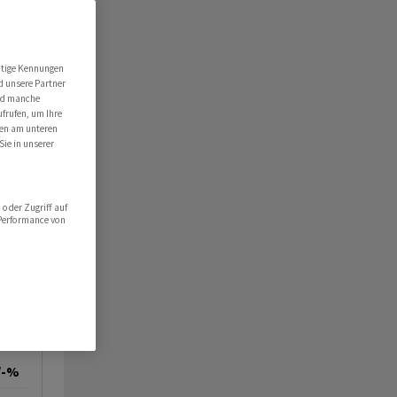
utige Kennungen
d unsere Partner
ind manche
ufrufen, um Ihre
ten am unteren
Sie in unserer
oder Zugriff auf
 Performance von
/-%