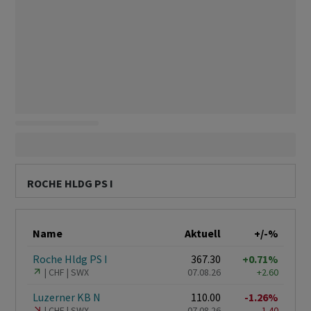
ROCHE HLDG PS I
Name
Aktuell
+/-%
Roche Hldg PS I
367.30
+0.71%
CHF
SWX
07.08.26
+2.60
Luzerner KB N
110.00
-1.26%
CHF
SWX
07.08.26
-1.40