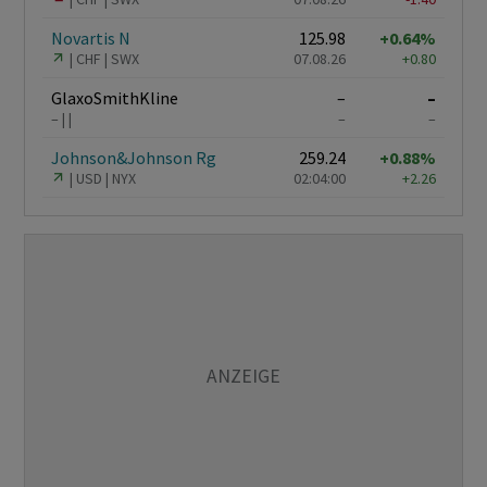
Novartis N
125.98
+0.64%
CHF
SWX
07.08.26
+0.80
GlaxoSmithKline
–
–
–
–
–
Johnson&Johnson Rg
259.24
+0.88%
USD
NYX
02:04:00
+2.26