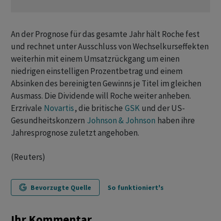
An der Prognose für das gesamte Jahr hält Roche fest
und rechnet unter Ausschluss von Wechselkurseffekten
weiterhin mit einem Umsatzrückgang um einen
niedrigen einstelligen Prozentbetrag und einem
Absinken des bereinigten Gewinns je Titel im gleichen
Ausmass. Die Dividende will Roche weiter anheben.
Erzrivale
Novartis
, die britische
GSK
und der US-
Gesundheitskonzern
Johnson & Johnson
haben ihre
Jahresprognose zuletzt angehoben.
(Reuters)
Bevorzugte Quelle
So funktioniert's
Ihr Kommentar