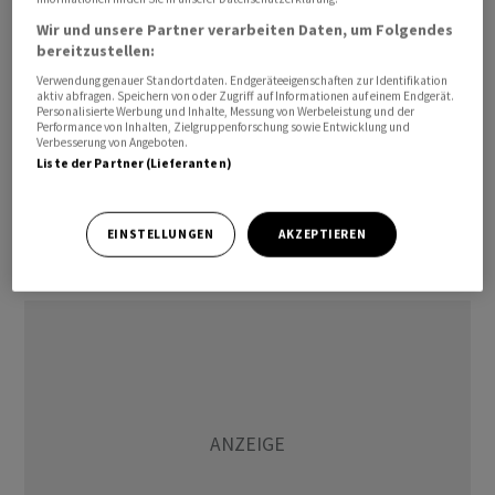
Zwei Alzheimer-Medikamente und eine neuartige
Wir und unsere Partner verarbeiten Daten, um Folgendes
Krebs-Immuntherapie schlugen fehl. Manch ein Investor
bereitzustellen:
kehrte dem Unternehmen daraufhin den Rücken. Mit
Verwendung genauer Standortdaten. Endgeräteeigenschaften zur Identifikation
einem Kursminus von rund 15 Prozent in den letzten
aktiv abfragen. Speichern von oder Zugriff auf Informationen auf einem Endgerät.
Personalisierte Werbung und Inhalte, Messung von Werbeleistung und der
zwölf Monaten hinkt
Roche
dem in dieser Zeit praktisch
Performance von Inhalten, Zielgruppenforschung sowie Entwicklung und
Verbesserung von Angeboten.
stabilen europäischen Branchenindex deutlich
Liste der Partner (Lieferanten)
hinterher. "Insgesamt fehlt den Baslern derzeit ein
Knüller, der die Aktie aus ihrem Dornröschenschlaf
wachküssen könnte", erklärte Analyst Michael Kunz von
EINSTELLUNGEN
AKZEPTIEREN
der
Luzerner Kantonalbank
.