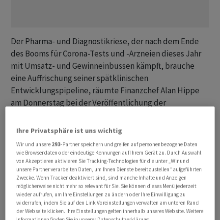
Der Pharma- und Diagnostikriese, der nach dem Ende
des Booms für Corona-Tests und -Arzneien dieses Jahr
mit Umsatz- und Gewinneinbussen kämpft, brauche
eine Auffrischung seiner spätklinischen
Entwicklungspipeline, räumte Finanzchef Alan Hippe
am Donnerstag bei der Veröffentlichung der
Halbjahresergebnisse ein. "Wir müssen jetzt die
Pipeline wieder auffüllen und uns selbst beweisen, dass
Ihre Privatsphäre ist uns wichtig
wir wirklich eine starke Pipeline in der Spätphase
Wir und unsere
293
-Partner speichern und greifen auf personenbezogene Daten
haben", sagte Hippe. "Sobald dies der Fall ist, mache ich
wie Browserdaten oder eindeutige Kennungen auf Ihrem Gerät zu. Durch Auswahl
von Akzeptieren aktivieren Sie Tracking-Technologien für die unter „Wir und
mir keine Sorgen um den Aktienkurs."
unsere Partner verarbeiten Daten, um Ihnen Dienste bereitzustellen“ aufgeführten
Zwecke. Wenn Tracker deaktiviert sind, sind manche Inhalte und Anzeigen
möglicherweise nicht mehr so relevant für Sie. Sie können dieses Menü jederzeit
Roche
, in der Vergangenheit eines der führenden
wieder aufrufen, um Ihre Einstellungen zu ändern oder Ihre Einwilligung zu
Unternehmen in der Medikamentenentwicklung, hatte
widerrufen, indem Sie auf den Link Voreinstellungen verwalten am unteren Rand
im Vorjahr mehrere herbe Rückschläge zu verkraften:
der Webseite klicken. Ihre Einstellungen gelten innerhalb unseres Website. Weitere
Informationen finden Sie in unserer Datenschutzerklärung.