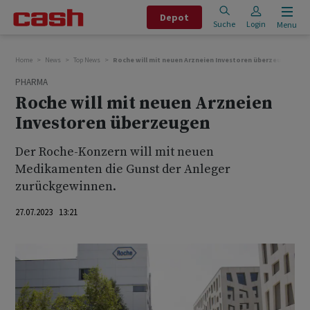
Depot
Suche
Login
Menu
Home
News
Top News
Roche will mit neuen Arzneien Investoren überzeugen
PHARMA
Roche will mit neuen Arzneien
Investoren überzeugen
Der Roche-Konzern will mit neuen
Medikamenten die Gunst der Anleger
zurückgewinnen.
27.07.2023 13:21