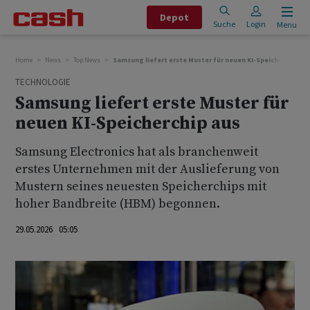
Depot
Suche
Login
Menu
Home
News
Top News
Samsung liefert erste Muster für neuen KI-Speicherchip au
TECHNOLOGIE
Samsung liefert erste Muster für
neuen KI-Speicherchip aus
Samsung Electronics hat als ‌branchenweit
erstes ⁠Unternehmen mit der Auslieferung von
⁠Mustern seines neuesten Speicherchips mit
hoher Bandbreite (HBM) ‌begonnen.
29.05.2026 05:05