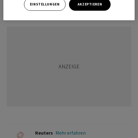
und -Servern Tech-Riesen wie ‌
AMD
,
Nvidia
und
Google
.
EINSTELLUNGEN
AKZEPTIEREN
(Reuters)
Reuters
Mehr erfahren