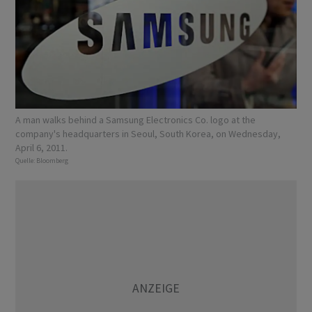
A man walks behind a Samsung Electronics Co. logo at the
company's headquarters in Seoul, South Korea, on Wednesday,
April 6, 2011.
Quelle:
Bloomberg