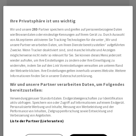
Ihre Privatsphäre ist uns wichtig
Wir und unsere
293
-Partner speichern und greifen auf personenbezogene Daten
wie Browserdaten oder eindeutige Kennungen auf Ihrem Gerät zu. Durch Auswahl
von Akzeptieren aktivieren Sie Tracking-Technologien für die unter „Wir und
Der südkoreanische Technologiekonzern ‌teilte am
unsere Partner verarbeiten Daten, um Ihnen Dienste bereitzustellen“ aufgeführten
Zwecke. Wenn Tracker deaktiviert sind, sind manche Inhalte und Anzeigen
Freitag ​mit, der zwölflagige Chip mit der Bezeichnung
möglicherweise nicht mehr so relevant für Sie. Sie können dieses Menü jederzeit
HBM4E sei mehr als 20 Prozent schneller als das
wieder aufrufen, um Ihre Einstellungen zu ändern oder Ihre Einwilligung zu
widerrufen, indem Sie auf den Link Voreinstellungen verwalten am unteren Rand
Vorgängermodell ‌HBM4. Bei der Fertigung komme die
der Webseite klicken. Ihre Einstellungen gelten innerhalb unseres Website. Weitere
neueste 1c-DRAM-Prozesstechnologie zum Einsatz.
Informationen finden Sie in unserer Datenschutzerklärung.
Wir und unsere Partner verarbeiten Daten, um Folgendes
Der Schritt erfolgt ​drei Monate nach dem ​Start der
bereitzustellen:
HBM4-Auslieferung ​und unterstreicht die Bemühungen
Verwendung genauer Standortdaten. Endgeräteeigenschaften zur Identifikation
aktiv abfragen. Speichern von oder Zugriff auf Informationen auf einem Endgerät.
von
Samsung
, seine ‌Position auf dem Markt für
Personalisierte Werbung und Inhalte, Messung von Werbeleistung und der
Performance von Inhalten, Zielgruppenforschung sowie Entwicklung und
Speicherchips für Künstliche Intelligenz (KI) zu stärken.
Verbesserung von Angeboten.
Zu ​den ​Kunden des ⁠Unternehmens zählen angesichts
Liste der Partner (Lieferanten)
der ​rasant steigenden Nachfrage ⁠nach KI-Prozessoren