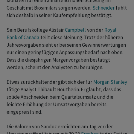
Monaten für einen anhaltend hohen Schwung im
Geschäft mit Biosimilars sorgen werden.
Schneider
fühlt
sich deshalb in seiner Kaufempfehlung bestätigt.
Sein Berufskollege Alistair
Campbell
von der
Royal
Bank of Canada
teilt diese Meinung. Trotz der höheren
Jahresvorgaben sieht er bei seinen Gewinnerwartungen
nur einen geringfügigen Anpassungsbedarf nach oben.
Dass die diesjährigen Margenvorgaben bestätigt
werden, scheint den Analysten zu beruhigen.
Etwas zurückhaltender gibt sich der für
Morgan Stanley
tätige Analyst Thibault Boutherin. Er glaubt, dass das
solide Abschneiden beim Quartalsumsatz und die
leichte Erhöhung der Umsatzvorgaben bereits
eingepreist sind.
Die Valoren von Sandoz erreichten am Tag vor der