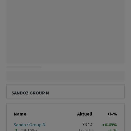
SANDOZ GROUP N
Name
Aktuell
+/-%
Sandoz Group N
73.14
+0.49%
CHF
SWX
13:09:16
+0.36