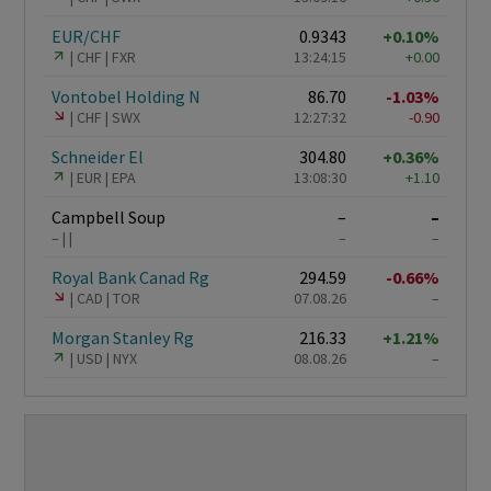
EUR/CHF
0.9343
+0.10%
CHF
FXR
13:24:15
+0.00
Vontobel Holding N
86.70
-1.03%
CHF
SWX
12:27:32
-0.90
Schneider El
304.80
+0.36%
EUR
EPA
13:08:30
+1.10
Campbell Soup
–
–
–
–
–
Royal Bank Canad Rg
294.59
-0.66%
CAD
TOR
07.08.26
–
Morgan Stanley Rg
216.33
+1.21%
USD
NYX
08.08.26
–