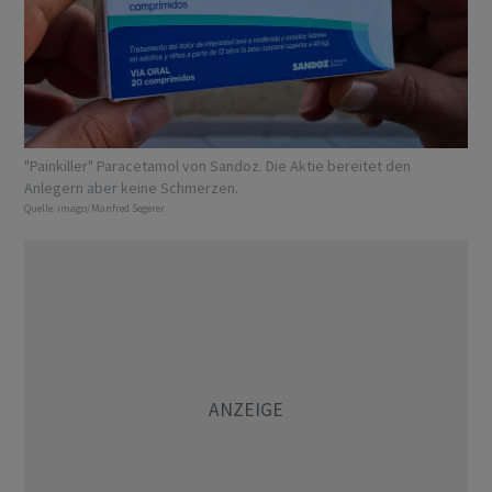
"Painkiller" Paracetamol von Sandoz. Die Aktie bereitet den
Anlegern aber keine Schmerzen.
Quelle:
imago/Manfred Segerer