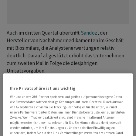
Auch im dritten Quartal übertrifft
Sandoz
, der
Hersteller von Nachahmermedikamenten im Geschäft
mit Biosimilars, die Analystenerwartungen relativ
deutlich. Darauf abgestützt erhöht das Unternehmen
zum zweiten Mal in Folge die diesjährigen
Umsatzvorgaben.
Die Aktien von
Sandoz
gewinnen im frühen Handel am
Ihre Privatsphäre ist uns wichtig
Mittwoch 2 Prozent auf 38,89
Franken
.
Wir und unsere
293
-Partner speichern und greifen auf personenbezogene Daten
wie Browserdaten oder eindeutige Kennungen auf Ihrem Gerät zu. Durch Auswahl
von Akzeptieren aktivieren Sie Tracking-Technologien für die unter „Wir und
Dass der Gruppenumsatz nach neun Monaten nur leicht
unsere Partner verarbeiten Daten, um Ihnen Dienste bereitzustellen“ aufgeführten
über den durchschnittlichen Erwartungen liegt, führen
Zwecke. Wenn Tracker deaktiviert sind, sind manche Inhalte und Anzeigen
Analysten auf ungünstige Wechselkurseffekte zurück.
möglicherweise nicht mehr so relevant für Sie. Sie können dieses Menü jederzeit
wieder aufrufen, um Ihre Einstellungen zu ändern oder Ihre Einwilligung zu
Gerade im zukunftsträchtigen und hochmargigen
widerrufen, indem Sie auf den Link Voreinstellungen verwalten am unteren Rand