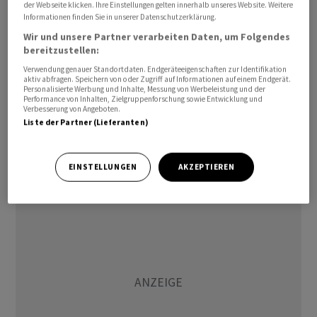
Geschäft mit Biosimilars habe das Unternehmen auch im
der Webseite klicken. Ihre Einstellungen gelten innerhalb unseres Website. Weitere
Informationen finden Sie in unserer Datenschutzerklärung.
dritten Quartal wieder die kühnsten Erwartungen
Wir und unsere Partner verarbeiten Daten, um Folgendes
übertroffen. Und anders als in den ersten sechs Monaten
bereitzustellen:
habe auch das Generika-Geschäft die Erwartungen
Verwendung genauer Standortdaten. Endgeräteeigenschaften zur Identifikation
zumindest erfüllt, wie es heisst.
aktiv abfragen. Speichern von oder Zugriff auf Informationen auf einem Endgerät.
Personalisierte Werbung und Inhalte, Messung von Werbeleistung und der
Performance von Inhalten, Zielgruppenforschung sowie Entwicklung und
Verbesserung von Angeboten.
Analysten zufolge bleibt Europa die mit Abstand
Liste der Partner (Lieferanten)
wichtigste Region. Erfreut zeigt man sich aber auch vom
kräftigen Wachstum in Nordamerika, angeheizt durch
den kommerziellen Erfolg bei den Biosimilars.
EINSTELLUNGEN
AKZEPTIEREN