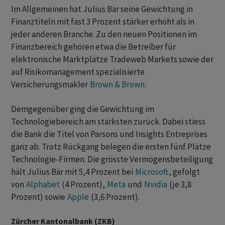
Im Allgemeinen hat Julius Bär seine Gewichtung in
Finanztiteln mit fast 3 Prozent stärker erhöht als in
jeder anderen Branche. Zu den neuen Positionen im
Finanzbereich gehören etwa die Betreiber für
elektronische Marktplätze Tradeweb Markets sowie der
auf Risikomanagement spezialisierte
Versicherungsmakler
Brown & Brown
.
Demgegenüber ging die Gewichtung im
Technologiebereich am stärksten zurück. Dabei stiess
die Bank die Titel von Parsons und Insights Entreprises
ganz ab. Trotz Rückgang belegen die ersten fünf Plätze
Technologie-Firmen. Die grösste Vermögensbeteiligung
hält Julius Bär mit 5,4 Prozent bei
Microsoft
, gefolgt
von
Alphabet
(4 Prozent),
Meta
und
Nvidia
(je 3,8
Prozent) sowie
Apple
(3,6 Prozent).
Zürcher Kantonalbank (ZKB)