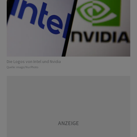
Die Logos von Intel und Nvidia
Quelle:
imago/NurPhoto