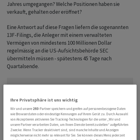
Jahres umgegangen? Welche Positionen haben sie
verkauft, gehalten oder eröffnet?
Eine Antwort auf diese Fragen liefern die sogenannten
13F-Filings, die Anleger mit einem verwalteten
Vermögen von mindestens 100 Millionen Dollar
regelmässig an die US-Aufsichtsbehörde SEC
übermitteln müssen - spätestens 45 Tage nach
Quartalsende.
Ihre Privatsphäre ist uns wichtig
Wir und unsere
293
-Partner speichern und greifen auf personenbezogene Daten
wie Browserdaten oder eindeutige Kennungen auf Ihrem Gerät zu. Durch Auswahl
von Akzeptieren aktivieren Sie Tracking-Technologien für die unter „Wir und
unsere Partner verarbeiten Daten, um Ihnen Dienste bereitzustellen“ aufgeführten
Zwecke. Wenn Tracker deaktiviert sind, sind manche Inhalte und Anzeigen
möglicherweise nicht mehr so relevant für Sie. Sie können dieses Menü jederzeit