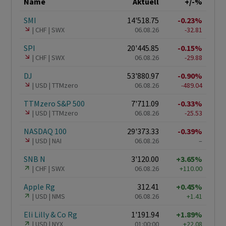
Name
Aktuell
+/-%
SMI
14'518.75
-0.23%
CHF
SWX
06.08.26
-32.81
SPI
20'445.85
-0.15%
CHF
SWX
06.08.26
-29.88
DJ
53'880.97
-0.90%
USD
TTMzero
06.08.26
-489.04
TTMzero S&P 500
7'711.09
-0.33%
USD
TTMzero
06.08.26
-25.53
NASDAQ 100
29'373.33
-0.39%
USD
NAI
06.08.26
–
SNB N
3'120.00
+3.65%
CHF
SWX
06.08.26
+110.00
Apple Rg
312.41
+0.45%
USD
NMS
06.08.26
+1.41
Eli Lilly & Co Rg
1'191.94
+1.89%
USD
NYX
01:00:00
+22.08