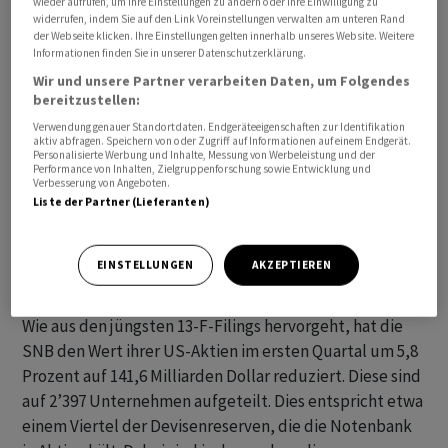
wieder aufrufen, um Ihre Einstellungen zu ändern oder Ihre Einwilligung zu
widerrufen, indem Sie auf den Link Voreinstellungen verwalten am unteren Rand
der Webseite klicken. Ihre Einstellungen gelten innerhalb unseres Website. Weitere
Informationen finden Sie in unserer Datenschutzerklärung.
Wir und unsere Partner verarbeiten Daten, um Folgendes
bereitzustellen:
In den Filings befinden sich neben Grössen wie Warren
Buffet oder George Soros auch Schweizer Institutionen
Verwendung genauer Standortdaten. Endgeräteeigenschaften zur Identifikation
aktiv abfragen. Speichern von oder Zugriff auf Informationen auf einem Endgerät.
wie die
Schweizerische Nationalbank
(
SNB
) sowie
Personalisierte Werbung und Inhalte, Messung von Werbeleistung und der
Performance von Inhalten, Zielgruppenforschung sowie Entwicklung und
einige grosse Schweizer Banken und Versicherungen.
Verbesserung von Angeboten.
Seit dieser Woche sind nun einige der Filings von den
Liste der Partner (Lieferanten)
hiesigen Finanzinstitutionen einsehbar. Eine Übersicht.
EINSTELLUNGEN
AKZEPTIEREN
Schweizer Nationalbank (SNB)
Wie aus den jüngsten 13-F-Filings hervorgeht, hat die
SNB den Wert ihrer US-Aktien im ersten Quartal um 5,8
Prozent auf 141,6 Milliarden Dollar reduziert. Diese sind
auf 2’397 Unternehmen aufgeteilt. Dies entspricht etwa
einem Viertel der Devisenreserven, die die Notenbank