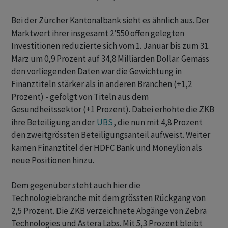
Bei der Zürcher Kantonalbank sieht es ähnlich aus. Der
Marktwert ihrer insgesamt 2’550 offen gelegten
Investitionen reduzierte sich vom 1. Januar bis zum 31.
März um 0,9 Prozent auf 34,8 Milliarden Dollar. Gemäss
den vorliegenden Daten war die Gewichtung in
Finanztiteln stärker als in anderen Branchen (+1,2
Prozent) - gefolgt von Titeln aus dem
Gesundheitssektor (+1 Prozent). Dabei erhöhte die ZKB
ihre Beteiligung an der
UBS
, die nun mit 4,8 Prozent
den zweitgrössten Beteiligungsanteil aufweist. Weiter
kamen Finanztitel der HDFC Bank und Moneylion als
neue Positionen hinzu.
Dem gegenüber steht auch hier die
Technologiebranche mit dem grössten Rückgang von
2,5 Prozent. Die ZKB verzeichnete Abgänge von Zebra
Technologies und Astera Labs. Mit 5,3 Prozent bleibt