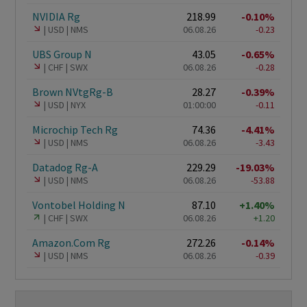
NVIDIA Rg
218.99
-0.10%
USD
NMS
06.08.26
-0.23
UBS Group N
43.05
-0.65%
CHF
SWX
06.08.26
-0.28
Brown NVtgRg-B
28.27
-0.39%
USD
NYX
01:00:00
-0.11
Microchip Tech Rg
74.36
-4.41%
USD
NMS
06.08.26
-3.43
Datadog Rg-A
229.29
-19.03%
USD
NMS
06.08.26
-53.88
Vontobel Holding N
87.10
+1.40%
CHF
SWX
06.08.26
+1.20
Amazon.Com Rg
272.26
-0.14%
USD
NMS
06.08.26
-0.39