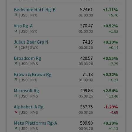
Berkshire Hath Rg-B
524.61
+1.11%
USD
NYX
01:00:00
+5.76
Visa Rg-A
370.47
+0.52%
USD
NYX
01:00:00
+1.93
Julius Baer Grp N
74.16
+0.19%
CHF
SWX
06.08.26
+0.14
Broadcom Rg
420.57
+0.55%
USD
NMS
06.08.26
+2.29
Brown & Brown Rg
71.18
+0.32%
USD
NYX
01:00:00
+0.23
Microsoft Rg
499.86
+2.54%
USD
NMS
06.08.26
+12.40
Alphabet-A Rg
357.75
-1.29%
USD
NMS
06.08.26
-4.68
Meta Platforms Rg-A
589.90
+0.19%
USD
NMS
06.08.26
+1.13