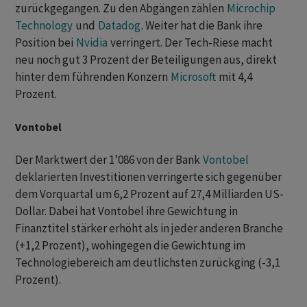
zurückgegangen. Zu den Abgängen zählen
Microchip
Technology
und
Datadog
. Weiter hat die Bank ihre
Position bei
Nvidia
verringert. Der Tech-Riese macht
neu noch gut 3 Prozent der Beteiligungen aus, direkt
hinter dem führenden Konzern
Microsoft
mit 4,4
Prozent.
Vontobel
Der Marktwert der 1’086 von der Bank
Vontobel
deklarierten Investitionen verringerte sich gegenüber
dem Vorquartal um 6,2 Prozent auf 27,4 Milliarden US-
Dollar. Dabei hat Vontobel ihre Gewichtung in
Finanztitel stärker erhöht als in jeder anderen Branche
(+1,2 Prozent), wohingegen die Gewichtung im
Technologiebereich am deutlichsten zurückging (-3,1
Prozent).