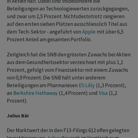
in Aktien hält. Dabei sind insbesondere die
Beteiligungen an Technologiewerten zurückgegangen,
und zwar um 2,5 Prozent. Nichtsdestotrotz rangieren
auf den ersten sieben Plätzen ausschliesslich Titel aus
dem Tech-Sektor - angeführt von
Apple
mit über 6,5
Prozent Anteil am gesamten Portfolio.
Zeitgleich hat die SNB den grössten Zuwachs bei Aktien
aus dem Gesundheitssektor verzeichnet mit plus 1,1
Prozent, gefolgt vom Finanzsektor mit einem Zuwachs
von 0,9 Prozent. Die SNB hält unter anderem
Beteiligungen am Pharmariesen
Eli Lilly
(1,3 Prozent),
an
Berkshire Hathaway
(1,4 Prozent) und
Visa
(1,2
Prozent).
Julius Bär
Der Marktwert der in den F13-Filings 612 offen gelegten