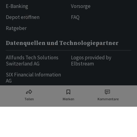
E-Banking
Vorsorge
Depot eröffnen
FAQ
Ratgeber
Datenquellen und Technologiepartner
Allfunds Tech Solutions
Logos provided by
Switzerland AG
Elbstream
SIX Financial Information
AG
Teilen
Merken
Kommentare
Ringier AG | Ringier Medien Schweiz
16
weitere Publikationen