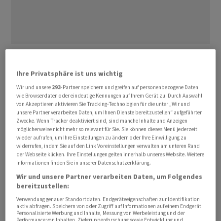
Nach fast drei Handelsstunden klettern die Titel von
LEM
um 16 Prozent auf 329.50 Franken. Damit sind sie
Ihre Privatsphäre ist uns wichtig
aber immer noch weit von den Kursniveaus aus dem
Wir und unsere
293
-Partner speichern und greifen auf personenbezogene Daten
vergangenen Sommer bei rund 900 Franken entfernt.
wie Browserdaten oder eindeutige Kennungen auf Ihrem Gerät zu. Durch Auswahl
von Akzeptieren aktivieren Sie Tracking-Technologien für die unter „Wir und
Der Gesamtmarkt gemessen am
SPI
fällt derweil um 0,7
unsere Partner verarbeiten Daten, um Ihnen Dienste bereitzustellen“ aufgeführten
Prozent.
Zwecke. Wenn Tracker deaktiviert sind, sind manche Inhalte und Anzeigen
möglicherweise nicht mehr so relevant für Sie. Sie können dieses Menü jederzeit
wieder aufrufen, um Ihre Einstellungen zu ändern oder Ihre Einwilligung zu
LEM
zeigt nach Monaten rückläufiger Geschäfte erste
widerrufen, indem Sie auf den Link Voreinstellungen verwalten am unteren Rand
Stabilisierungstendenzen. Obwohl der Umsatz nach
der Webseite klicken. Ihre Einstellungen gelten innerhalb unseres Website. Weitere
Informationen finden Sie in unserer Datenschutzerklärung.
neun Monaten nominal um 5,4 Prozent auf 218,4
Wir und unsere Partner verarbeiten Daten, um Folgendes
Millionen Franken sank, lag er zu konstanten
bereitzustellen:
Wechselkursen sogar leicht im Plus. Entscheidender ist
Verwendung genauer Standortdaten. Endgeräteeigenschaften zur Identifikation
jedoch der deutliche Aufschwung beim
aktiv abfragen. Speichern von oder Zugriff auf Informationen auf einem Endgerät.
Personalisierte Werbung und Inhalte, Messung von Werbeleistung und der
Auftragseingang, der um 14,3 Prozent auf 215,5
Performance von Inhalten, Zielgruppenforschung sowie Entwicklung und