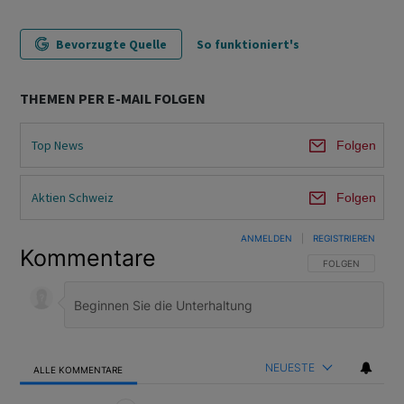
Bevorzugte Quelle
So funktioniert's
THEMEN PER E-MAIL FOLGEN
Top News
Folgen
Aktien Schweiz
Folgen
ANMELDEN
|
REGISTRIEREN
Kommentare
FOLGE DIESER U
FOLGEN
NEUESTE
ALLE KOMMENTARE
Alle Kommentare