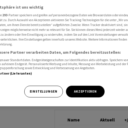
räftigt Prognose
atsphäre ist uns wichtig
SIEMENS N
re
293
-Partner speichern und greifen auf personenbezogene Daten wie Browserdaten oder einde
ät zu. Durch Auswahl von Akzeptieren aktivieren Sie Tracking-Technologien für die unter „Wir un
aten, um Ihnen Dienste bereitzustellen“ aufgeführten Zwecke. Wenn Tracker deaktiviert sind, s
Gewinn
nzeigen möglicherweise nicht mehr so relevant für Sie. Sie können dieses Menü jederzeit wieder a
 zu ändern oder Ihre Einwilligung zu widerrufen, indem Sie auf den Link Voreinstellungen verwal
ognose
eite klicken. Ihre Einstellungen gelten innerhalb unseres Website. Weitere Informationen finden 
rklärung.
nsere Partner verarbeiten Daten, um Folgendes bereitzustellen:
nauer Standortdaten. Endgeräteeigenschaften zur Identifikation aktiv abfragen. Speichern von 
 auf einem Endgerät. Personalisierte Werbung und Inhalte, Messung von Werbeleistung und der
elgruppenforschung sowie Entwicklung und Verbesserung von Angeboten.
artner (Lieferanten)
at im ersten
EINSTELLUNGEN
AKZEPTIEREN
gebniszuwächse
Name
Aktuell
+