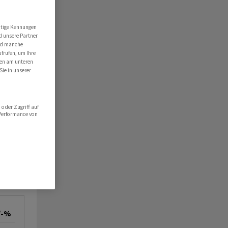
utige Kennungen
d unsere Partner
ind manche
ufrufen, um Ihre
ten am unteren
Sie in unserer
oder Zugriff auf
 Performance von
/-%