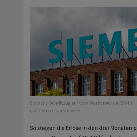
Siemens-Schriftzug auf dem Wernerwerk in Berlin.
Quelle:
IMAGO / Jürgen Heinrich
So stiegen die Erlöse in den drei Monaten