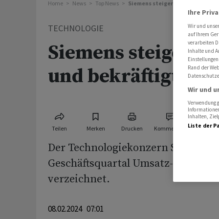
Home
News
Top News
Siemens steigert Gewinn und bek
Ihre Priv
TECHNOLOGIE
Wir und unse
auf Ihrem Ger
verarbeiten D
Siemens steigert 
Inhalte und A
Einstellungen
und bekräftigt Pr
Rand der Webs
Datenschutze
Wir und u
Verwendung ge
Informationen
Inhalten, Zi
Liste der P
Teilen
Merken
Drucken
Kommentare
Der Technologiekonzern Siemens h
Geschäftsquartal Umsatz- und Er
verzeichnet.
08.02.2024 07:01