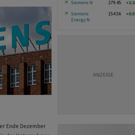
Siemens N
279.45
+2.
Siemens
154.56
+0.
Energy N
 per Ende Dezember