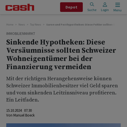
Depot
Suche
Login
Menu
Home
News
Top News
Saron und Festhypotheken: Diese Fehler sollten Schweize
IMMOBILIENMARKT
Sinkende Hypotheken: Diese
Versäumnisse sollten Schweizer
Wohneigentümer bei der
Finanzierung vermeiden
Mit der richtigen Herangehensweise können
Schweizer Immobilienbesitzer viel Geld sparen
und vom sinkenden Leitzinsniveau profitieren.
Ein Leitfaden.
15.10.2024 07:30
Von
Manuel Boeck