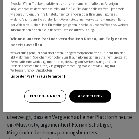
Oeschger, Analyst bei Moneyland, gegenüber cash.ch.
Zwecke. Wenn Tracker deaktiviert sind, sind manche Inhalte und Anzeigen
möglicherweise nicht mehr so relevant für Sie. Sie können dieses Menü jederzeit
wieder aufrufen, um Ihre Einstellungen zu ändern oder Ihre Einwilligung zu
widerrufen, indem Sie auf den Link Voreinstellungen verwalten am unteren Rand
der Webseite klicken. Ihre Einstellungen gelten innerhalb unseres Website. Weitere
Informationen finden Sie in unserer Datenschutzerklärung.
Wir und unsere Partner verarbeiten Daten, um Folgendes
bereitzustellen:
Verwendung genauer Standortdaten. Endgeräteeigenschaften zur Identifikation
aktiv abfragen. Speichern von oder Zugriff auf Informationen auf einem Endgerät.
Personalisierte Werbung und Inhalte, Messung von Werbeleistung und der
Performance von Inhalten, Zielgruppenforschung sowie Entwicklung und
Verbesserung von Angeboten.
Liste der Partner (Lieferanten)
EINSTELLUNGEN
AKZEPTIEREN
«Das ist zwar etwas eigennützig, aber ich bin absolut
überzeugt, dass ein Vergleich auf einer Plattform heute
ein ‹Muss› ist», argumentiert Florian Schubiger,
Mitgründer des Finanzplanungsberaters