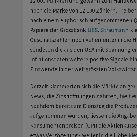
12'000 Punkten und gewann zum Handelse
noch die Marke von 12'100 Zählern. Treibe
nach einem euphorisch aufgenommenen Qu
Papiere der Grossbank
UBS
.
Straumann
kle
Geschäftszahlen noch vehementer in die H
sendeten die aus den USA mit Spannung e
Inflationsdaten weitere positive Signale hin
Zinswende in der weltgrössten Volkswirtsch
Derzeit klammerten sich die Märkte an geri
News, die Zinshoffnungen nährten, hielt ei
Nachdem bereits am Dienstag die Produzen
aufgenommen wurden, liessen die Angabe
Konsumentenpreisen (CPI) die Aktienkurse
etwas Verzögerung - weiter in die Höhe klet