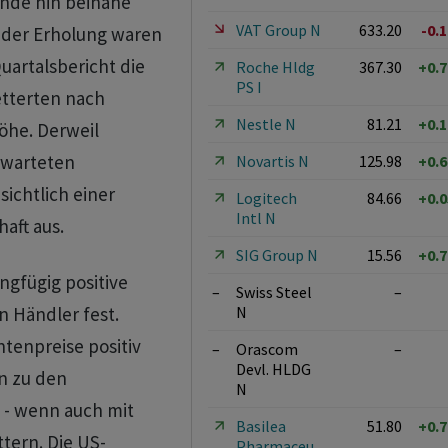
nde hin beinahe
VAT Group N
633.20
-0.
r der Erholung waren
artalsbericht die
Roche Hldg
367.30
+0.
PS I
tterten nach
Nestle N
81.21
+0.
öhe. Derweil
rwarteten
Novartis N
125.98
+0.
sichtlich einer
Logitech
84.66
+0.
Intl N
aft aus.
SIG Group N
15.56
+0.
ngfügig positive
–
Swiss Steel
–
N
n Händler fest.
tenpreise positiv
–
Orascom
–
Devl. HLDG
n zu den
N
 - wenn auch mit
Basilea
51.80
+0.
tern. Die US-
Pharmaceu