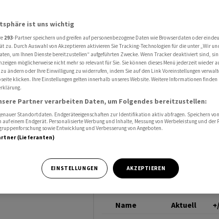
kte
SMI
atsphäre ist uns wichtig
re
293
-Partner speichern und greifen auf personenbezogene Daten wie Browserdaten oder einde
über
ät zu. Durch Auswahl von Akzeptieren aktivieren Sie Tracking-Technologien für die unter „Wir un
aten, um Ihnen Dienste bereitzustellen“ aufgeführten Zwecke. Wenn Tracker deaktiviert sind, s
nzeigen möglicherweise nicht mehr so relevant für Sie. Sie können dieses Menü jederzeit wieder a
 zu ändern oder Ihre Einwilligung zu widerrufen, indem Sie auf den Link Voreinstellungen verwal
eite klicken. Ihre Einstellungen gelten innerhalb unseres Website. Weitere Informationen finden 
rklärung.
nsere Partner verarbeiten Daten, um Folgendes bereitzustellen:
nauer Standortdaten. Endgeräteeigenschaften zur Identifikation aktiv abfragen. Speichern von 
 auf einem Endgerät. Personalisierte Werbung und Inhalte, Messung von Werbeleistung und der
elgruppenforschung sowie Entwicklung und Verbesserung von Angeboten.
artner (Lieferanten)
ch am Mittwoch
 Rückschlag
EINSTELLUNGEN
AKZEPTIEREN
Name
Aktuell
+