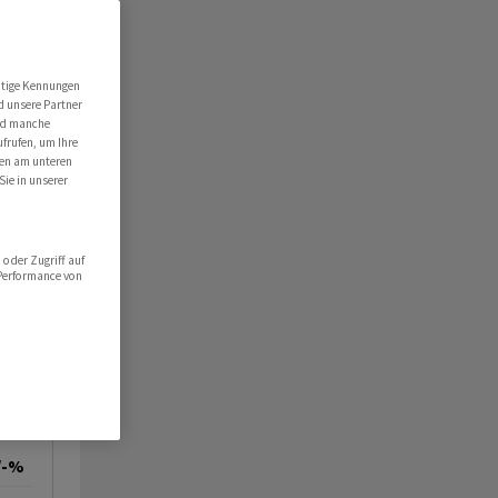
utige Kennungen
d unsere Partner
ind manche
ufrufen, um Ihre
ten am unteren
Sie in unserer
oder Zugriff auf
 Performance von
/-%