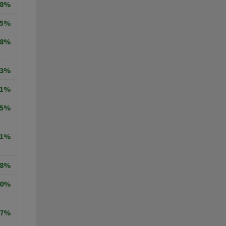
18%
95%
68%
33%
31%
35%
71%
98%
20%
77%