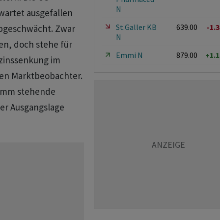
N
wartet ausgefallen
St.Galler KB
639.00
-1.
 abgeschwächt. Zwar
N
en, doch stehe für
Emmi N
879.00
+1.
tzinssenkung im
ten Marktbeobachter.
ramm stehende
ser Ausgangslage