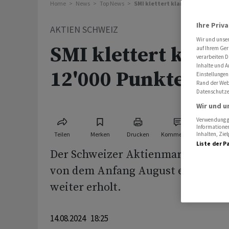
Home
News
Top News
SMI klettert klar über 12'000 Pun
Ihre Priv
AKTIEN SCHWEIZ
Wir und unse
SMI klettert klar 
auf Ihrem Ger
verarbeiten D
Inhalte und A
12'000 Punkte
Einstellungen
Rand der Webs
Datenschutze
Wir und u
Verwendung ge
Informationen
Teilen
Merken
Drucken
Kommentare
Inhalten, Zi
Liste der P
Der Schweizer Aktienmarkt hat si
von dem Anfang August erlittenen
weiter erholt.
14.08.2024 18:25