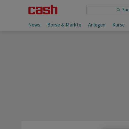
Sie lesen:
SMI klettert klar über 12'000 Punkte
News
Börse & Märkte
Anlegen
Kurse