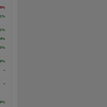
19%
71%
11%
64%
05%
78%
–
–
78%