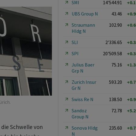
SMI
14'544.91
+0.
UBS Group N
43.46
+0.
Straumann
102.90
+0.
Hldg N
SLI
2'336.65
+0.
SPI
20'509.58
+0.
Julius Baer
75.16
+1.
Grp N
Zurich Insur
593.20
+0.
Gr N
Swiss Re N
138.50
+0.
ürich.
Sandoz
72.78
+5.
Group N
 die Schwelle von
Sonova Hldg
235.60
+0.
N