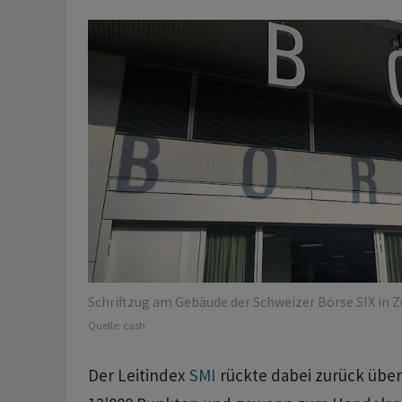
Schriftzug am Gebäude der Schweizer Börse SIX in Z
Quelle:
cash
Der Leitindex
SMI
rückte dabei zurück über