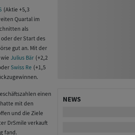
S
(Aktie +5,3
eiten Quartal im
chnitten als
 oder der Start des
rse gut an. Mit der
 wie
Julius Bär
(+2,2
oder
Swiss Re
(+1,5
rückzugewinnen.
eschäftszahlen einen
NEWS
hatte mit den
fen und die Ziele
er DrSmile verkauft
g fand.