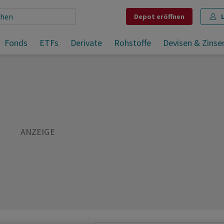
Depot
eröffnen
Fonds
ETFs
Derivate
Rohstoffe
Devisen & Zinse
Teilen
Merken
Drucken
Kommentare