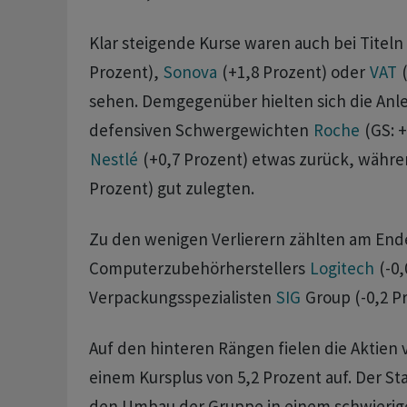
Klar steigende Kurse waren auch bei Titeln
Prozent),
Sonova
(+1,8 Prozent) oder
VAT
(
sehen. Demgegenüber hielten sich die Anle
defensiven Schwergewichten
Roche
(GS: +
Nestlé
(+0,7 Prozent) etwas zurück, währ
Prozent) gut zulegten.
Zu den wenigen Verlierern zählten am Ende
Computerzubehörherstellers
Logitech
(-0,
Verpackungsspezialisten
SIG
Group (-0,2 Pr
Auf den hinteren Rängen fielen die Aktien
einem Kursplus von 5,2 Prozent auf. Der St
den Umbau der Gruppe in einem schwierig