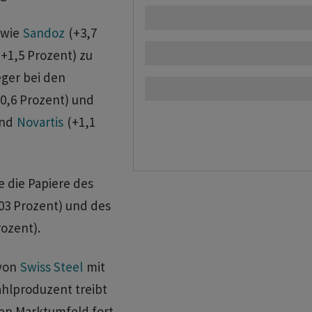
 wie
Sandoz
(+3,7
+1,5 Prozent) zu
ger bei den
0,6 Prozent) und
end
Novartis
(+1,1
 die Papiere des
03 Prozent) und des
ozent).
 von
Swiss Steel
mit
ahlproduzent treibt
en Marktumfeld fort