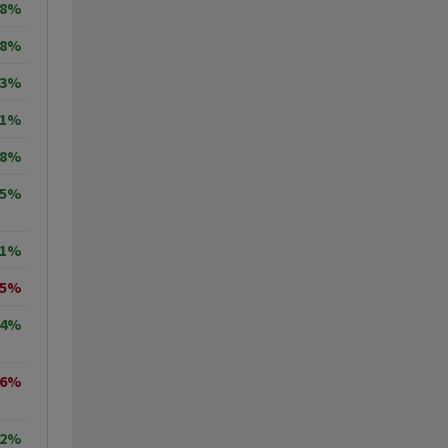
98%
18%
33%
31%
78%
35%
41%
35%
34%
36%
32%