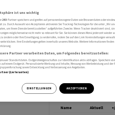
chwächer
MOODY'S
atsphäre ist uns wichtig
re
293
-Partner speichern und greifen auf personenbezogene Daten wie Browserdaten oder einde
tte
ät zu. Durch Auswahl von Akzeptieren aktivieren Sie Tracking-Technologien für die unter „Wir un
aten, um Ihnen Dienste bereitzustellen“ aufgeführten Zwecke. Wenn Tracker deaktiviert sind, s
nzeigen möglicherweise nicht mehr so relevant für Sie. Sie können dieses Menü jederzeit wieder a
r
 zu ändern oder Ihre Einwilligung zu widerrufen, indem Sie auf den Link Voreinstellungen verwal
eite klicken. Ihre Einstellungen gelten innerhalb unseres Website. Weitere Informationen finden 
rklärung.
nsere Partner verarbeiten Daten, um Folgendes bereitzustellen:
nauer Standortdaten. Endgeräteeigenschaften zur Identifikation aktiv abfragen. Speichern von 
 auf einem Endgerät. Personalisierte Werbung und Inhalte, Messung von Werbeleistung und der
elgruppenforschung sowie Entwicklung und Verbesserung von Angeboten.
artner (Lieferanten)
 Leitindex SMI
schlossen und
EINSTELLUNGEN
AKZEPTIEREN
e Verluste zu
Name
Aktuell
+