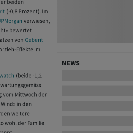
der beiden
it
(-0,8 Prozent). Im
JPMorgan
verwiesen,
ht» bewertet
sätzen von
Geberit
orzieh-Effekte im
NEWS
watch
(beide -1,2
Erwartungsgemäss
 vom Mittwoch der
 Wind» in den
rden weitere
o wohl der Familie
kannt.