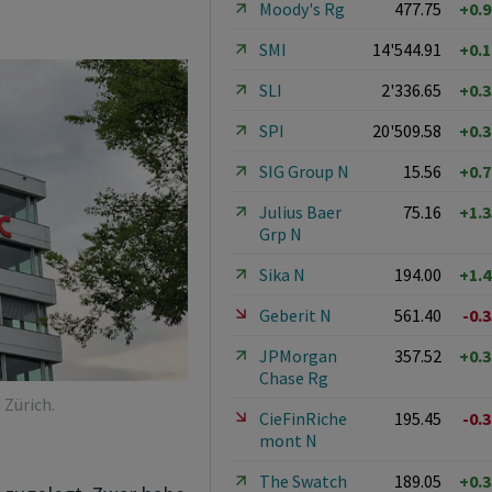
Moody's Rg
477.75
+0.
SMI
14'544.91
+0.
SLI
2'336.65
+0.
SPI
20'509.58
+0.
SIG Group N
15.56
+0.
Julius Baer
75.16
+1.
Grp N
Sika N
194.00
+1.
Geberit N
561.40
-0.
JPMorgan
357.52
+0.
Chase Rg
 Zürich.
CieFinRiche
195.45
-0.
mont N
The Swatch
189.05
+0.