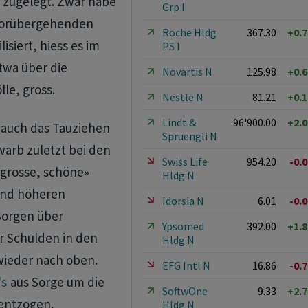
e zugelegt. Zwar habe
Grp I
 vorübergehenden
Roche Hldg
367.30
+0.
siert, hiess es im
PS I
twa über die
Novartis N
125.98
+0.
le, gross.
Nestle N
81.21
+0.
Lindt &
96'900.00
+2.
 auch das Tauziehen
Spruengli N
arb zuletzt bei den
Swiss Life
954.20
-0.
«grosse, schöne»
Hldg N
und höheren
Idorsia N
6.01
-0.
Sorgen über
Ypsomed
392.00
+1.
r Schulden in den
Hldg N
wieder nach oben.
EFG Intl N
16.86
-0.
's
aus Sorge um die
SoftwOne
9.33
+2.
entzogen.
Hldg N