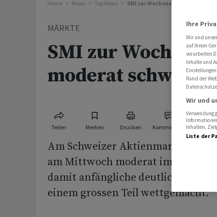
Home
News
Top News
SMI zur Wochenmitte moderat s
Ihre Priv
MÄRKTE
Wir und unse
SMI zur Wochenmi
auf Ihrem Ger
verarbeiten D
Inhalte und A
moderat schwäche
Einstellungen
Rand der Webs
Datenschutze
Wir und u
Verwendung ge
Informationen
Teilen
Merken
Drucken
Kommentare
Inhalten, Zi
Liste der P
Am Schweizer Aktienmarkt hat der
am Mittwoch moderat im Minus ge
damit anfängliche deutlich grösser
einem grossen Teil wettgemacht.