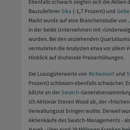
Ebenfalls schwach zeigten sich die Aktien 
Bauzulieferer
Sika
(-1,7 Prozent) und
Geber
Markt wurde auf eine Branchenstudie von
in der beide Unternehmen mit «Underweig
wurden. Bei den anziehenden Quartalsum
vermuteten die Analysten etwa vor allem V
Hinblick auf drohende Preiserhöhungen.
Die Luxusgüterwerte von
Richemont
und
S
Prozent) schlossen ebenfalls schwächer. 
blitzte an der
Swatch
-Generalversammlung
US-Aktionär Steven Wood ab, der «frischen
Verwaltungsrat bringen wollte. Derweil wu
Aktienkäufe des Swatch-Managements - als
Hayek - über rund 29 Millionen Franken be