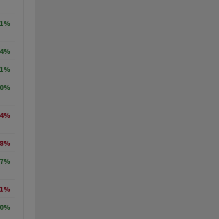
71%
64%
11%
00%
04%
08%
87%
71%
70%