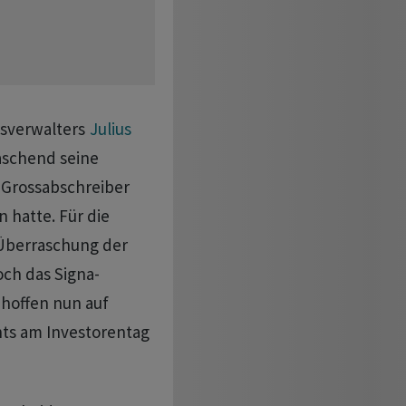
nsverwalters
Julius
aschend seine
 Grossabschreiber
 hatte. Für die
 Überraschung der
och das Signa-
 hoffen nun auf
ts am Investorentag