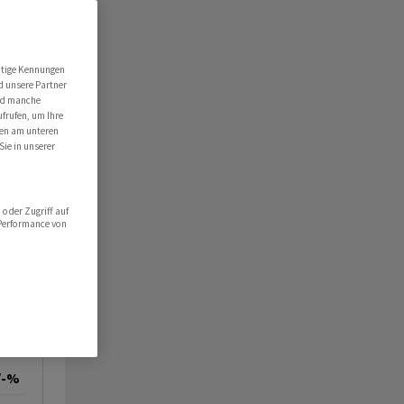
utige Kennungen
d unsere Partner
ind manche
ufrufen, um Ihre
ten am unteren
Sie in unserer
oder Zugriff auf
 Performance von
/-%