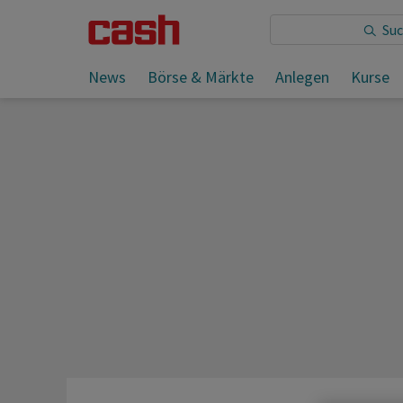
Sie lesen:
SMI zur Wochenmitte moderat schwächer
News
Börse & Märkte
Anlegen
Kurse