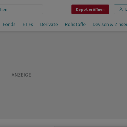
Depot
eröffnen
Fonds
ETFs
Derivate
Rohstoffe
Devisen & Zinse
Teilen
Merken
Drucken
Kommentare