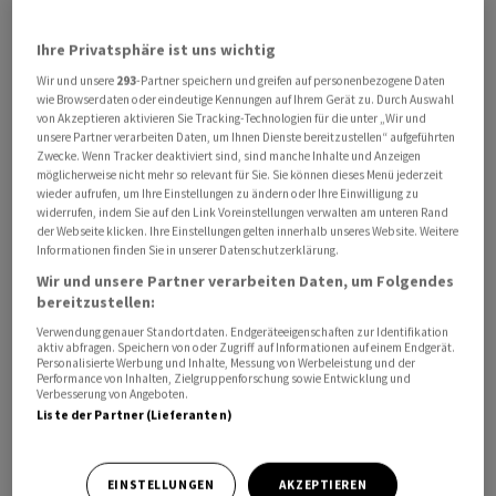
Der drei Tage vor dem Testflug vorgelegte
Börsenprospekt vermittelt Anlegerinnen und Anlegern
Ihre Privatsphäre ist uns wichtig
das Geschäftsmodell eines äusserst ambitionierten
Wir und unsere
293
-Partner speichern und greifen auf personenbezogene Daten
Unternehmens. SpaceX will sich zu einer vielschichtigen
wie Browserdaten oder eindeutige Kennungen auf Ihrem Gerät zu. Durch Auswahl
Technologieplattform an der Schnittstelle von
von Akzeptieren aktivieren Sie Tracking-Technologien für die unter „Wir und
Raumfahrt, Telekommunikation, KI und digitaler
unsere Partner verarbeiten Daten, um Ihnen Dienste bereitzustellen“ aufgeführten
Zwecke. Wenn Tracker deaktiviert sind, sind manche Inhalte und Anzeigen
Infrastruktur entwickeln. Dabei ist das
möglicherweise nicht mehr so relevant für Sie. Sie können dieses Menü jederzeit
Satelliteninternetgeschäft Starlink weiterhin eines der
wieder aufrufen, um Ihre Einstellungen zu ändern oder Ihre Einwilligung zu
widerrufen, indem Sie auf den Link Voreinstellungen verwalten am unteren Rand
wertvollsten «Assets» des Unternehmens und generiert
der Webseite klicken. Ihre Einstellungen gelten innerhalb unseres Website. Weitere
Milliarden an wiederkehrenden Einnahmen bei
Informationen finden Sie in unserer Datenschutzerklärung.
gleichzeitig schnell wachsender globaler Nutzerbasis.
Wir und unsere Partner verarbeiten Daten, um Folgendes
bereitzustellen:
Starlink bedient mittlerweile weltweit über 10
Verwendung genauer Standortdaten. Endgeräteeigenschaften zur Identifikation
aktiv abfragen. Speichern von oder Zugriff auf Informationen auf einem Endgerät.
Millionen Abonnenten, was die steigende Nachfrage
Personalisierte Werbung und Inhalte, Messung von Werbeleistung und der
Performance von Inhalten, Zielgruppenforschung sowie Entwicklung und
nach satellitenbasierter Konnektivität in entwickelten
Verbesserung von Angeboten.
und unterversorgten Märkten unterstreicht. «SpaceX
Liste der Partner (Lieferanten)
hat das Potenzial, die globale Telekommunikation
grundlegend zu verändern. Mit ihrem
EINSTELLUNGEN
AKZEPTIEREN