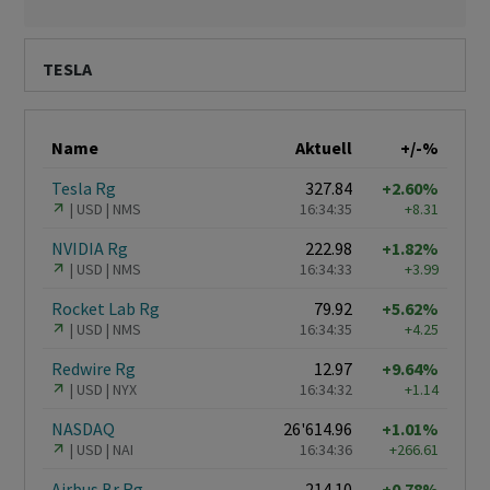
TESLA
Name
Aktuell
+/-%
Tesla Rg
327.84
+2.60%
USD
NMS
16:34:35
+8.31
NVIDIA Rg
222.98
+1.82%
USD
NMS
16:34:33
+3.99
Rocket Lab Rg
79.92
+5.62%
USD
NMS
16:34:35
+4.25
Redwire Rg
12.97
+9.64%
USD
NYX
16:34:32
+1.14
NASDAQ
26'614.96
+1.01%
USD
NAI
16:34:36
+266.61
Airbus Br Rg
214.10
+0.78%