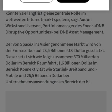
Satellitennetzwerk schaffen sie eine Reichweite, die
mit klassischer Infrastruktur kaum möglich ist. Dadurch
könnten sie langfristig eine zentrale Rolle im
weltweiten Internetmarkt spielen», sagt Audun
Wickstrand-Iversen, Portfoliomanager des Fonds «DNB
Disruptive Opportunities» bei DNB Asset Management.
Der von SpaceX ins Visier genommene Markt wird von
der Firma selber auf 28,5 Billionen US-Dollar geschätzt.
Dieser setzt sich wie folgt zusammen: 370 Milliarden
Dollar im Bereich Raumfahrt, 1,6 Billionen Dollar im
Bereich Konnektivität wie Starlink-Breitband und -
Mobile und 26,5 Billionen Dollar bei
Unternehmensanwendungen im Bereich der KI.