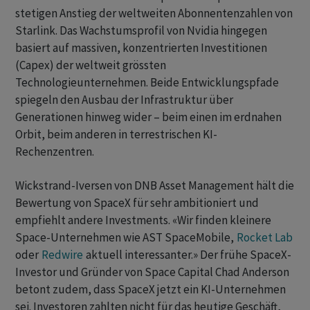
stetigen Anstieg der weltweiten Abonnentenzahlen von
Starlink. Das Wachstumsprofil von Nvidia hingegen
basiert auf massiven, konzentrierten Investitionen
(Capex) der weltweit grössten
Technologieunternehmen. Beide Entwicklungspfade
spiegeln den Ausbau der Infrastruktur über
Generationen hinweg wider – beim einen im erdnahen
Orbit, beim anderen in terrestrischen KI-
Rechenzentren.
Wickstrand-Iversen von DNB Asset Management hält die
Bewertung von SpaceX für sehr ambitioniert und
empfiehlt andere Investments. «Wir finden kleinere
Space-Unternehmen wie AST SpaceMobile,
Rocket Lab
oder
Redwire
aktuell interessanter.» Der frühe SpaceX-
Investor und Gründer von Space Capital Chad Anderson
betont zudem, dass SpaceX jetzt ein KI-Unternehmen
sei. Investoren zahlten nicht für das heutige Geschäft,