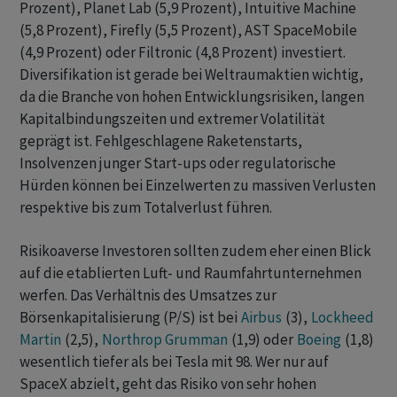
Prozent), Planet Lab (5,9 Prozent), Intuitive Machine
(5,8 Prozent), Firefly (5,5 Prozent), AST SpaceMobile
(4,9 Prozent) oder Filtronic (4,8 Prozent) investiert.
Diversifikation ist gerade bei Weltraumaktien wichtig,
da die Branche von hohen Entwicklungsrisiken, langen
Kapitalbindungszeiten und extremer Volatilität
geprägt ist. Fehlgeschlagene Raketenstarts,
Insolvenzen junger Start-ups oder regulatorische
Hürden können bei Einzelwerten zu massiven Verlusten
respektive bis zum Totalverlust führen.
Risikoaverse Investoren sollten zudem eher einen Blick
auf die etablierten Luft- und Raumfahrtunternehmen
werfen. Das Verhältnis des Umsatzes zur
Börsenkapitalisierung (P/S) ist bei
Airbus
(3),
Lockheed
Martin
(2,5),
Northrop Grumman
(1,9) oder
Boeing
(1,8)
wesentlich tiefer als bei Tesla mit 98. Wer nur auf
SpaceX abzielt, geht das Risiko von sehr hohen