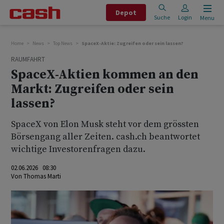
Depot
Suche
Login
Menu
Home
News
Top News
SpaceX-Aktie: Zugreifen oder sein lassen?
RAUMFAHRT
SpaceX-Aktien kommen an den
Markt: Zugreifen oder sein
lassen?
SpaceX von Elon Musk steht vor dem grössten
Börsengang aller Zeiten. cash.ch beantwortet
wichtige Investorenfragen dazu.
02.06.2026 08:30
Von
Thomas Marti