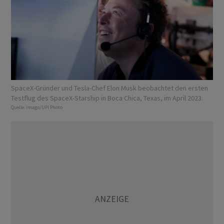
SpaceX-Gründer und Tesla-Chef Elon Musk beobachtet den ersten
Testflug des SpaceX-Starship in Boca Chica, Texas, im April 2023.
Quelle:
imago/UPI Photo