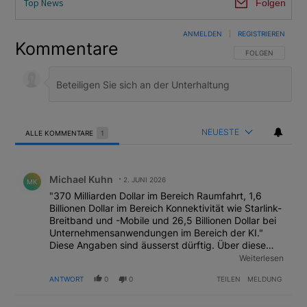
Top News
Folgen
ANMELDEN
|
REGISTRIEREN
Kommentare
FOLGE DIESER U
FOLGEN
NEUESTE
ALLE KOMMENTARE
1
Alle Kommentare
Kommentar von Michael Kuhn.
Michael Kuhn
2. JUNI 2026
MK
"370 Milliarden Dollar im Bereich Raumfahrt, 1,6
Billionen Dollar im Bereich Konnektivität wie Starlink-
Breitband und -Mobile und 26,5 Billionen Dollar bei
Unternehmensanwendungen im Bereich der KI."
Diese Angaben sind äusserst dürftig. Über diese
Unternehmensanwendungen im Bereich der KI
Weiterlesen
würde ich doch gern etwas mehr erfahren, wenn es
ANTWORT
0
0
TEILEN
MELDUNG
sich dabei um 93% des angepeilten Marktes handelt
- und nicht bloss um ein paar Millionen oder
Milliarden, sondern um 26.5 Billionen US-Dollar. Das