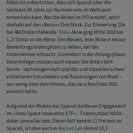
Dabei ist unbestritten, dass sich SpaceX über die
nächsten 50 Jahre zur Nummer eins im Weltraum
entwickeln kann. Wer die Aktien im IPO erwirbt, setzt
deshalb auf den «Bonus» Elon Musk. Zur Erinnerung: Die
bei 460 Dollar stehende
Tesla
-Aktie ging Mitte 2010 bei
1,27 Dollar an die Börse. Den Beweis, eine Aktie in neuen
Bewertungsstratosphäre zu heben, hat der
Unternehmer erbracht. Zumindest in der Anfangsphase.
Denn Anleger müssen auch wissen: Die Aktie steht
heute - nach einigen Aufs und Abs und bisweilen schwer
erklärbaren Entscheiden und Äusserungen von Musk -
nur wenig über dem Niveau, das sie schon Ende 2021
erreicht hatte.
Aufgrund der Risiken bei SpaceX dürfte ein Engagement
im «Tema Space Innovators ETF» - Tickersymbol NASA -
daher sinnvoller sein. Dieser hält bereits 11 Prozent an
SpaceX, ist aber auch in
Rocket Lab
(Anteil 10,7