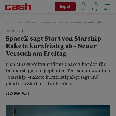
Depot
Suche
Login
Menu
Home
News
Top News
SpaceX sagt Start von Starship-Rakete kurzfristig ab - Ne
RAUMFAHRT
SpaceX sagt Start von Starship-
Rakete kurzfristig ab - Neuer
Versuch am Freitag
Elon Musks Weltraumfirma SpaceX hat den für
Donnerstagnacht geplanten Test seiner zwölften
«Starship»-Rakete kurzfristig abgesagt und
plant den Start nun für Freitag.
22.05.2026 06:48