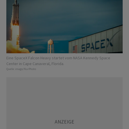
Eine SpaceX Falcon Heavy startet vom NASA Kennedy Space
Center in Cape Canaveral, Florida.
Quelle:
imago/NurPhoto