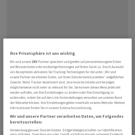
Die Weltraumfirma des Milliardärs Elon Musk hat den
Ihre Privatsphäre ist uns wichtig
für die Nacht auf Freitag geplanten Test seiner zwölften
Wir und unsere
293
-Partner speichern und greifen auf personenbezogene Daten
«Starship»-Rakete aus Texas kurzfristig abgesagt. Das
wie Browserdaten oder eindeutige Kennungen auf Ihrem Gerät zu. Durch Auswahl
Unternehmen plant ‌nun ⁠einen neuen Versuch am
von Akzeptieren aktivieren Sie Tracking-Technologien für die unter „Wir und
Freitag. Der Start wurde Sekunden vor dem geplanten
unsere Partner verarbeiten Daten, um Ihnen Dienste bereitzustellen“ aufgeführten
Zwecke. Wenn Tracker deaktiviert sind, sind manche Inhalte und Anzeigen
Abheben abgebrochen, nachdem ⁠der Countdown
möglicherweise nicht mehr so relevant für Sie. Sie können dieses Menü jederzeit
wegen Problemen mit Treibstofftemperatur und -druck
wieder aufrufen, um Ihre Einstellungen zu ändern oder Ihre Einwilligung zu
widerrufen, indem Sie auf den Link Voreinstellungen verwalten am unteren Rand
mehrfach unterbrochen worden war. Firmenchef Elon
der Webseite klicken. Ihre Einstellungen gelten innerhalb unseres Website. Weitere
Musk erklärte auf der ‌Plattform X, ein hydraulischer
Informationen finden Sie in unserer Datenschutzerklärung.
Bolzen an einem der riesigen ‌mechanischen Arme des
Wir und unsere Partner verarbeiten Daten, um Folgendes
bereitzustellen:
Startturms sei nicht wie ​vorgesehen eingefahren. «Wenn
das heute Nacht repariert werden kann, wird es morgen
Verwendung genauer Standortdaten. Endgeräteeigenschaften zur Identifikation
aktiv abfragen. Speichern von oder Zugriff auf Informationen auf einem Endgerät.